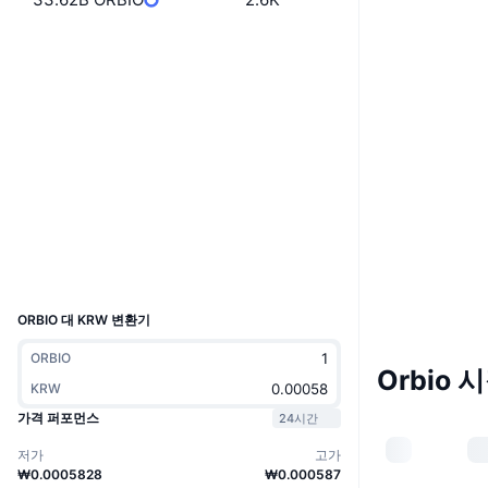
웹사이트
Website
Whitepaper
소셜 미디어
계약
A18GrB...b4u22i
감사
익스플로러
solscan.io
지갑
UCID
30230
ORBIO 대 KRW 변환기
ORBIO
Orbio 
KRW
가격 퍼포먼스
24시간
저가
고가
₩0.0005828
₩0.000587