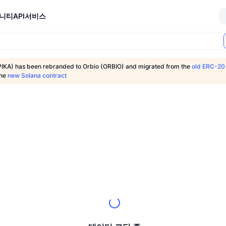
니티
API
서비스
IKA) has been rebranded to Orbio (ORBIO) and migrated from the
old ERC-20 
the
new Solana contract