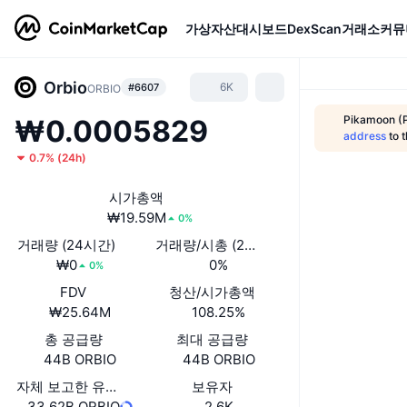
가상자산
대시보드
DexScan
거래소
커뮤
Orbio
6K
#6607
ORBIO
Pikamoon (P
₩0.0005829
address
to 
0.7%
(
24h
)
시가총액
₩19.59M
0%
거래량 (24시간)
거래량/시총 (24시간)
₩0
0%
0%
FDV
청산/시가총액
₩25.64M
108.25%
총 공급량
최대 공급량
44B ORBIO
44B ORBIO
자체 보고한 유통량
보유자
33.62B ORBIO
2.6K