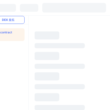
DEX 모드
contract