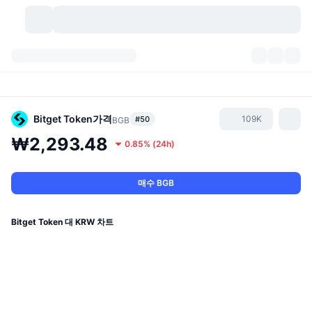
가상자산
대시보드
가상자산
DexScan
시장
순위
Bitget Token
가격
109K
#50
BGB
₩2,293.48
0.85%
(
24h
)
시그널
거래소
카테고리
New
시장 개요
요즘 핫한 종목
커뮤니티
과거 스냅샷
현물 시장
중앙화 거래소
매수 BGB
새로운
피드
API
토큰 락업 해제
가상자산 수
스팟
Bitget Token 대 KRW 차트
상승 종목
주제
이자농사
서비스
비트코인 트레저리
파생상품
API
밈 탐색기
라이브
실제 자산
BNB 트레저리
서비스
암호화폐 API
탈중앙화 거래소