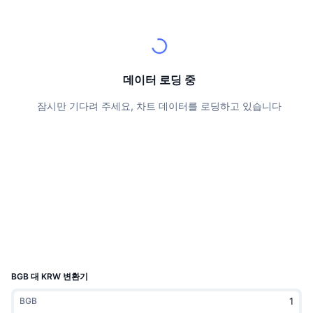
상위 트레이더들
기사들
거래소 유입/유출
DEX API
계산기
리더보드
스팟
센티멘트
엔터프라이즈
뉴스레터
지표
트렌딩
파생상품
가격
CMC Launch
데이터 로딩 중
예정
공포 및 탐욕 지수.
잠시만 기다려 주세요, 차트 데이터를 로딩하고 있습니다
리소스
CMC 랩스
최근 상장된 종목
알트코인 시즌 지수
CMC Max
상승 및 하락 종목
시장 주기 지표
문서
주요 뉴스
가장 많이 방문한 종목
비트코인 도미넌스
FAQ
텔레그램 봇
커뮤니티 정서
CoinMarketCap 20 지수
AI 통합
광고
체인 순위
CoinMarketCap 100 지수
CMC 에이전트 허브
BGB 대 KRW 변환기
예측 시장
ETF 자금 흐름
사이트 위젯
BGB
스킬 마켓플레이스