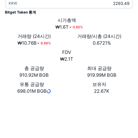
KRW
트렌딩
가상자산 ETF
가상자산 배우기
CMC MCP
Bitget Token 통계
신규
시가총액
비트코인 ETF
x402
뉴스
₩1.6T
0.85%
크립토
이더리움 ETF
거래량 (24시간)
거래량/시총 (24시간)
아카데미
₩10.76B
0.6721%
6.86%
정치
FDV
기술적 분석
조사
₩2.1T
스포츠
총 공급량
최대 공급량
RSI
비디오
910.92M BGB
919.99M BGB
금융
MACD
유통 공급량
보유자
용어집
698.01M BGB
22.67K
테크
웹사이트
Website
Whitepaper
파생상품
캠페인
소셜 미디어
NFT
개요
에어드롭
계약
0x54D2...F90581
4.4
평가(CertiK)
전체 NFT 통계
청산
다이아몬드 리워드
감사