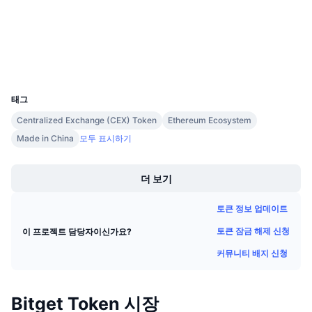
다가오는 판매
etherscan.io
펀딩비
배우며 수익 창출
익스플로러
지갑
일정
UCID
11092
ICO 캘린더
태그
Centralized Exchange (CEX) Token
Ethereum Ecosystem
이벤트 달력
Made in China
모두 표시하기
Boost
더 보기
토큰 정보 업데이트
토큰 잠금 해제 신청
이 프로젝트 담당자이신가요?
커뮤니티 배지 신청
Bitget Token 시장