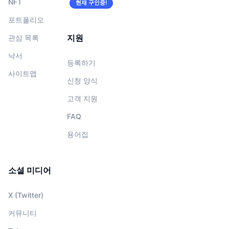
NFT
현재 구인중!
포트폴리오
지원
관심 목록
낙서
등록하기
사이트맵
신청 양식
고객 지원
FAQ
용어집
소셜 미디어
X (Twitter)
커뮤니티