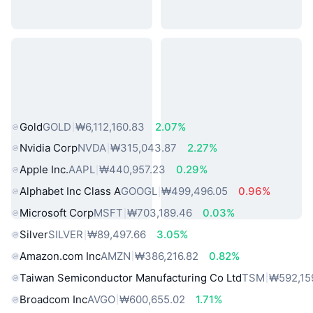
인기 실물 자산
Gold
GOLD
₩6,112,160.83
2.07%
Nvidia Corp
NVDA
₩315,043.87
2.27%
Apple Inc.
AAPL
₩440,957.23
0.29%
Alphabet Inc Class A
GOOGL
₩499,496.05
0.96%
Microsoft Corp
MSFT
₩703,189.46
0.03%
Silver
SILVER
₩89,497.66
3.05%
Amazon.com Inc
AMZN
₩386,216.82
0.82%
Taiwan Semiconductor Manufacturing Co Ltd
TSM
₩592,15
Broadcom Inc
AVGO
₩600,655.02
1.71%