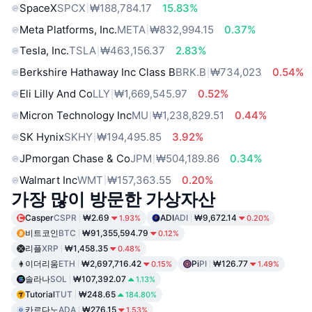
SpaceX
SPCX
₩188,784.17
15.83%
Meta Platforms, Inc.
META
₩832,994.15
0.37%
Tesla, Inc.
TSLA
₩463,156.37
2.83%
Berkshire Hathaway Inc Class B
BRK.B
₩734,023
0.54%
Eli Lilly And Co
LLY
₩1,669,545.97
0.52%
Micron Technology Inc
MU
₩1,238,829.51
0.44%
SK Hynix
SKHY
₩194,495.85
3.92%
JPmorgan Chase & Co
JPM
₩504,189.86
0.34%
Walmart Inc
WMT
₩157,363.55
0.20%
가장 많이 방문한 가상자산
Casper
CSPR
₩2.69
ADI
ADI
₩9,672.14
1.93%
0.20%
비트코인
BTC
₩91,355,594.79
0.12%
리플
XRP
₩1,458.35
0.48%
이더리움
ETH
₩2,697,716.42
Pi
PI
₩126.77
0.15%
1.49%
솔라나
SOL
₩107,392.07
1.13%
Tutorial
TUT
₩248.65
184.80%
카르다노
ADA
₩276.15
1.53%