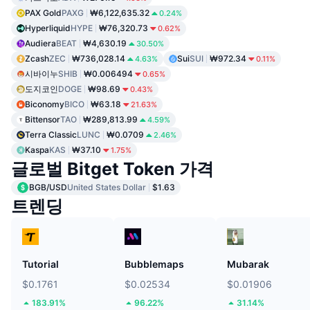
PAX Gold
PAXG
₩6,122,635.32
0.24%
Hyperliquid
HYPE
₩76,320.73
0.62%
Audiera
BEAT
₩4,630.19
30.50%
Zcash
ZEC
₩736,028.14
Sui
SUI
₩972.34
4.63%
0.11%
시바이누
SHIB
₩0.006494
0.65%
도지코인
DOGE
₩98.69
0.43%
Biconomy
BICO
₩63.18
21.63%
Bittensor
TAO
₩289,813.99
4.59%
Terra Classic
LUNC
₩0.0709
2.46%
Kaspa
KAS
₩37.10
1.75%
글로벌 Bitget Token 가격
BGB/USD
United States Dollar
$1.63
트렌딩
Tutorial
Bubblemaps
Mubarak
$0.1761
$0.02534
$0.01906
183.91%
96.22%
31.14%