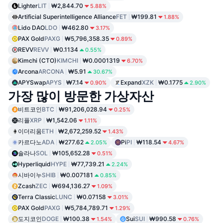
Lighter
LIT
₩2,844.70
5.88%
Artificial Superintelligence Alliance
FET
₩199.81
1.88%
Lido DAO
LDO
₩462.80
3.17%
PAX Gold
PAXG
₩5,796,358.35
0.89%
REVV
REVV
₩0.1134
0.55%
Kimchi (CTO)
KIMCHI
₩0.0001319
6.70%
Arcona
ARCONA
₩5.91
30.67%
APYSwap
APYS
₩7.14
Expand
XZK
₩0.1775
0.90%
2.90%
가장 많이 방문한 가상자산
비트코인
BTC
₩91,206,028.94
0.25%
리플
XRP
₩1,542.06
1.11%
이더리움
ETH
₩2,672,259.52
1.43%
카르다노
ADA
₩277.62
Pi
PI
₩118.54
2.05%
4.67%
솔라나
SOL
₩105,652.28
0.51%
Hyperliquid
HYPE
₩77,739.21
2.24%
시바이누
SHIB
₩0.007181
0.85%
Zcash
ZEC
₩694,136.27
1.09%
Terra Classic
LUNC
₩0.07158
3.01%
PAX Gold
PAXG
₩5,784,789.71
1.29%
도지코인
DOGE
₩100.38
Sui
SUI
₩990.58
1.54%
0.76%