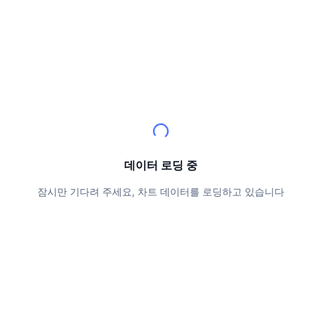
상위 트레이더들
기사들
거래소 유입/유출
DEX API
계산기
리더보드
스팟
센티멘트
엔터프라이즈
뉴스레터
지표
트렌딩
파생상품
가격
CMC Launch
예정
공포 및 탐욕 지수.
리소스
CMC 랩스
최근 상장된 종목
알트코인 시즌 지수
CMC Max
상승 및 하락 종목
시장 주기 지표
문서
데이터 로딩 중
주요 뉴스
가장 많이 방문한 종목
비트코인 도미넌스
잠시만 기다려 주세요, 차트 데이터를 로딩하고 있습니다
FAQ
텔레그램 봇
커뮤니티 정서
CoinMarketCap 20 지수
AI 통합
광고
체인 순위
CoinMarketCap 100 지수
CMC 에이전트 허브
예측 시장
ETF 자금 흐름
사이트 위젯
스킬 마켓플레이스