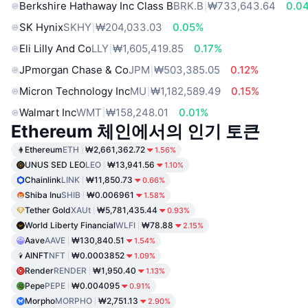
Berkshire Hathaway Inc Class B
BRK.B
₩733,643.64
0.0
SK Hynix
SKHY
₩204,033.03
0.05%
Eli Lilly And Co
LLY
₩1,605,419.85
0.17%
JPmorgan Chase & Co
JPM
₩503,385.05
0.12%
Micron Technology Inc
MU
₩1,182,589.49
0.15%
Walmart Inc
WMT
₩158,248.01
0.01%
Ethereum 체인에서의 인기 토큰
Ethereum
ETH
₩2,661,362.72
1.56%
UNUS SED LEO
LEO
₩13,941.56
1.10%
Chainlink
LINK
₩11,850.73
0.66%
Shiba Inu
SHIB
₩0.006961
1.58%
Tether Gold
XAUt
₩5,781,435.44
0.93%
World Liberty Financial
WLFI
₩78.88
2.15%
Aave
AAVE
₩130,840.51
1.54%
AINFT
NFT
₩0.0003852
1.09%
Render
RENDER
₩1,950.40
1.13%
Pepe
PEPE
₩0.004095
0.91%
Morpho
MORPHO
₩2,751.13
2.90%