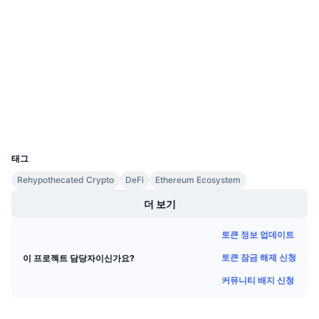
Website
다가오는 판매
웹사이트
펀딩비
배우며 수익 창출
소셜 미디어
계약
0x77E0...5b0A44
일정
2.9
평가(CertiK)
익스플로러
etherscan.io
ICO 캘린더
지갑
UCID
이벤트 달력
23528
태그
Rehypothecated Crypto
DeFi
Ethereum Ecosystem
더 보기
토큰 정보 업데이트
토큰 잠금 해제 신청
이 프로젝트 담당자이신가요?
커뮤니티 배지 신청