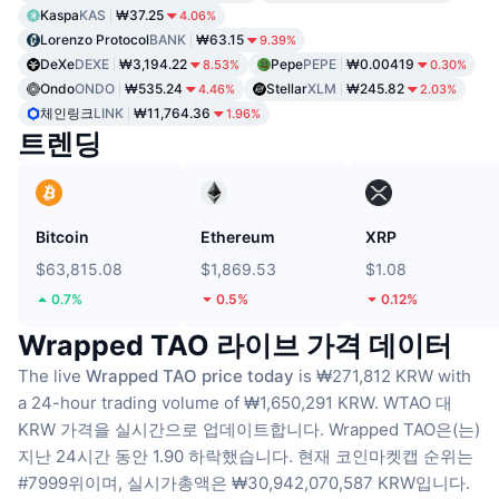
Kaspa
KAS
₩37.25
4.06%
Lorenzo Protocol
BANK
₩63.15
9.39%
DeXe
DEXE
₩3,194.22
Pepe
PEPE
₩0.00419
8.53%
0.30%
Ondo
ONDO
₩535.24
Stellar
XLM
₩245.82
4.46%
2.03%
체인링크
LINK
₩11,764.36
1.96%
트렌딩
Bitcoin
Ethereum
XRP
$63,815.08
$1,869.53
$1.08
0.7%
0.5%
0.12%
Wrapped TAO 라이브 가격 데이터
The live
Wrapped TAO price today
is ₩271,812 KRW with
a 24-hour trading volume of ₩1,650,291 KRW.
WTAO 대
KRW 가격을 실시간으로 업데이트합니다.
Wrapped TAO은(는)
지난 24시간 동안 1.90 하락했습니다.
현재 코인마켓캡 순위는
#7999위이며, 실시가총액은 ₩30,942,070,587 KRW입니다.