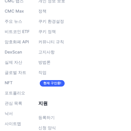
CMC 랩스
개인 정보 보호
CMC Max
정책
주요 뉴스
쿠키 환경설정
비트코인 ETF
쿠키 정책
암호화폐 API
커뮤니티 규칙
DexScan
고지사항
실제 자산
방법론
글로벌 차트
직업
NFT
현재 구인중!
포트폴리오
지원
관심 목록
낙서
등록하기
사이트맵
신청 양식