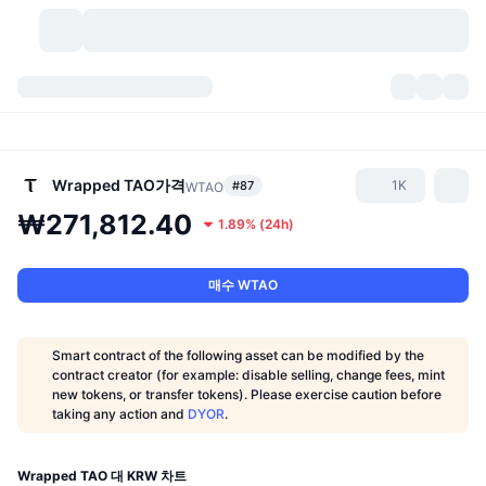
가상자산
대시보드
가상자산
DexScan
시장
순위
Wrapped TAO
가격
1K
#87
WTAO
₩271,812.40
1.89%
(
24h
)
시그널
거래소
카테고리
New
시장 개요
요즘 핫한 종목
커뮤니티
과거 스냅샷
현물 시장
중앙화 거래소
매수 WTAO
새로운
피드
API
토큰 락업 해제
가상자산 수
스팟
Smart contract of the following asset can be modified by the
contract creator (for example: disable selling, change fees, mint
상승 종목
주제
이자농사
서비스
비트코인 트레저리
파생상품
API
new tokens, or transfer tokens). Please exercise caution before
taking any action and
DYOR
.
밈 탐색기
라이브
실제 자산
BNB 트레저리
서비스
암호화폐 API
탈중앙화 거래소
Wrapped TAO 대 KRW 차트