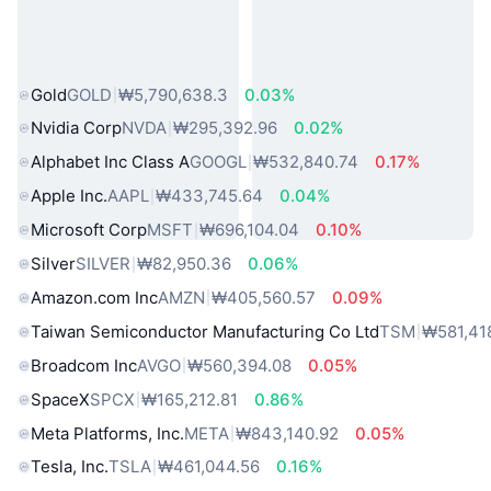
인기 실물 자산
Gold
GOLD
₩5,790,638.3
0.03%
Nvidia Corp
NVDA
₩295,392.96
0.02%
Alphabet Inc Class A
GOOGL
₩532,840.74
0.17%
Apple Inc.
AAPL
₩433,745.64
0.04%
Microsoft Corp
MSFT
₩696,104.04
0.10%
Silver
SILVER
₩82,950.36
0.06%
Amazon.com Inc
AMZN
₩405,560.57
0.09%
Taiwan Semiconductor Manufacturing Co Ltd
TSM
₩581,41
Broadcom Inc
AVGO
₩560,394.08
0.05%
SpaceX
SPCX
₩165,212.81
0.86%
Meta Platforms, Inc.
META
₩843,140.92
0.05%
Tesla, Inc.
TSLA
₩461,044.56
0.16%