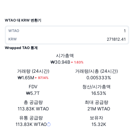
트렌딩
가상자산 ETF
가상자산 배우기
CMC MCP
신규
비트코인 ETF
WTAO 대 KRW 변환기
x402
뉴스
WTAO
크립토
이더리움 ETF
아카데미
KRW
Wrapped TAO 통계
정치
기술적 분석
조사
시가총액
₩30.94B
스포츠
1.63%
RSI
비디오
거래량 (24시간)
거래량/시총 (24시간)
금융
₩1.65M
0.005333%
97.14%
MACD
용어집
FDV
청산/시가총액
테크
₩5.7T
16.53%
파생상품
캠페인
총 공급량
최대 공급량
113.83K WTAO
21M WTAO
NFT
개요
에어드롭
유통 공급량
보유자
113.83K WTAO
전체 NFT 통계
15.32K
청산
다이아몬드 리워드