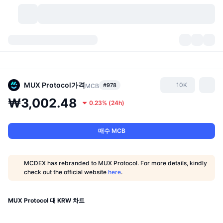
가상자산
대시보드
가상자산
DexScan
시장
순위
MUX Protocol
가격
10K
#978
MCB
₩3,002.48
0.23%
(
24h
)
시그널
거래소
카테고리
New
시장 개요
요즘 핫한 종목
커뮤니티
과거 스냅샷
현물 시장
중앙화 거래소
매수 MCB
새로운
피드
API
토큰 락업 해제
가상자산 수
스팟
MCDEX has rebranded to MUX Protocol. For more details, kindly
check out the official website
here
.
상승 종목
주제
이자농사
서비스
비트코인 트레저리
파생상품
API
밈 탐색기
MUX Protocol 대 KRW 차트
라이브
실제 자산
BNB 트레저리
서비스
암호화폐 API
탈중앙화 거래소