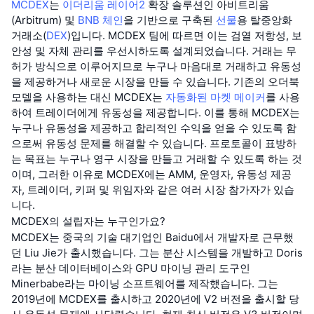
MCDEX
는
이더리움
레이어2
확장 솔루션인 아비트리움
(Arbitrum) 및
BNB 체인
을 기반으로 구축된
선물
용 탈중앙화
거래소(
DEX
)입니다. MCDEX 팀에 따르면 이는 검열 저항성, 보
안성 및 자체 관리를 우선시하도록 설계되었습니다. 거래는 무
허가 방식으로 이루어지므로 누구나 마음대로 거래하고 유동성
을 제공하거나 새로운 시장을 만들 수 있습니다. 기존의 오더북
모델을 사용하는 대신 MCDEX는
자동화된 마켓 메이커
를 사용
하여 트레이더에게 유동성을 제공합니다. 이를 통해 MCDEX는
누구나 유동성을 제공하고 합리적인 수익을 얻을 수 있도록 함
으로써 유동성 문제를 해결할 수 있습니다. 프로토콜이 표방하
는 목표는 누구나 영구 시장을 만들고 거래할 수 있도록 하는 것
이며, 그러한 이유로 MCDEX에는 AMM, 운영자, 유동성 제공
자, 트레이더, 키퍼 및 위임자와 같은 여러 시장 참가자가 있습
니다.
MCDEX의 설립자는 누구인가요?
MCDEX는 중국의 기술 대기업인 Baidu에서 개발자로 근무했
던 Liu Jie가 출시했습니다. 그는 분산 시스템을 개발하고 Doris
라는 분산 데이터베이스와 GPU 마이닝 관리 도구인
Minerbabe라는 마이닝 소프트웨어를 제작했습니다. 그는
2019년에 MCDEX를 출시하고 2020년에 V2 버전을 출시할 당