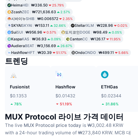
Heima
HEI
₩336.50
25.79%
Zcash
ZEC
₩721,636.63
2.57%
시바이누
SHIB
₩0.006572
2.35%
SKYAI
SKYAI
₩153.11
Stellar
XLM
₩228.96
32.66%
0.02%
Sui
SUI
₩956.96
도지코인
DOGE
₩98.49
0.57%
0.05%
Kaspa
KAS
₩36.93
Canton
CC
₩126.17
0.09%
11.95%
Audiera
BEAT
₩3,156.69
26.67%
Hashflow
HFT
₩20.39
Ondo
ONDO
₩499.11
51.17%
5.66%
트렌딩
Fusionist
Hashflow
ETHGas
$0.1353
$0.01432
$0.02344
78%
51.19%
31.86%
MUX Protocol 라이브 가격 데이터
The live
MUX Protocol price today
is ₩3,002.48 KRW
with a 24-hour trading volume of ₩273,840 KRW.
MCB 대