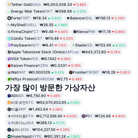
Tether Gold
XAUt
₩6,003,008.34
0.88%
Energy Web Token
EWT
₩398.66
3.25%
Forta
FORT
₩18.34
Balancer
BAL
₩156.12
3.43%
2.29%
MyShell
SHELL
₩26.55
2.88%
FirmaChain
FCT
₩9.48
Kleros
PNK
₩11.74
0.60%
0.66%
CoinEx Token
CET
₩15.48
0.25%
PolySwarm
NCT
₩6.41
Stader
SD
₩153.49
1.15%
8.32%
Apple Tokenized Stock (Ondo)
AAPLon
₩443,372.80
0.74%
VGX Token
VGX
₩0.1542
0.06%
Kaizen Finance
KZEN
₩0.3331
0.76%
Wat
WAT
₩0.000329
Frontier
FRONT
₩18.28
0.41%
0.85%
Niftyx Protocol
SHROOM
₩2.75
0.48%
가장 많이 방문한 가상자산
ADI
ADI
₩9,750.90
0.49%
비트코인
BTC
₩92,070,602.65
0.19%
리플
XRP
₩1,462.64
2.08%
이더리움
ETH
₩2,712,556.54
Pi
PI
₩124.66
0.03%
4.84%
카르다노
ADA
₩286.12
5.17%
솔라나
SOL
₩104,227.50
0.28%
Hyperliquid
HYPE
₩80,391.24
1.94%