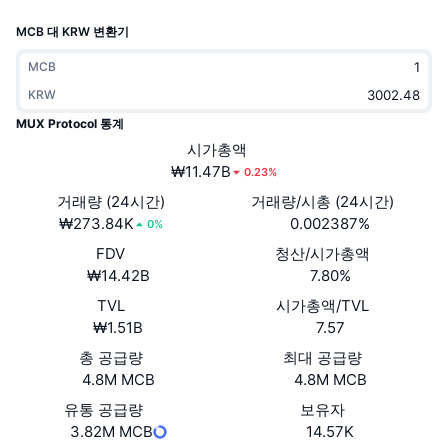
트렌딩
가상자산 ETF
MCB 대 KRW 변환기
가상자산 배우기
CMC MCP
신규
비트코인 ETF
MCB
x402
뉴스
KRW
크립토
이더리움 ETF
MUX Protocol 통계
아카데미
시가총액
정치
₩11.47B
0.23%
기술적 분석
조사
거래량 (24시간)
거래량/시총 (24시간)
스포츠
₩273.84K
0.002387%
RSI
비디오
0%
FDV
청산/시가총액
금융
MACD
용어집
₩14.42B
7.80%
테크
TVL
시가총액/TVL
₩1.51B
7.57
파생상품
캠페인
총 공급량
최대 공급량
NFT
4.8M MCB
4.8M MCB
개요
에어드롭
유통 공급량
보유자
전체 NFT 통계
청산
3.82M MCB
14.57K
다이아몬드 리워드