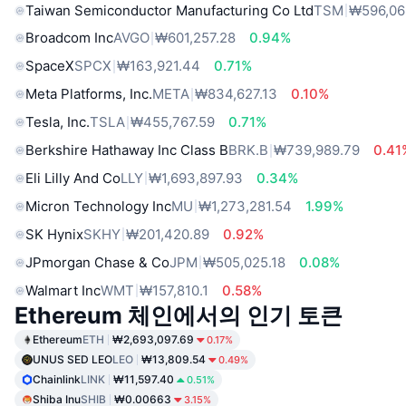
Taiwan Semiconductor Manufacturing Co Ltd
TSM
₩596,06
Broadcom Inc
AVGO
₩601,257.28
0.94%
SpaceX
SPCX
₩163,921.44
0.71%
Meta Platforms, Inc.
META
₩834,627.13
0.10%
Tesla, Inc.
TSLA
₩455,767.59
0.71%
Berkshire Hathaway Inc Class B
BRK.B
₩739,989.79
0.41
Eli Lilly And Co
LLY
₩1,693,897.93
0.34%
Micron Technology Inc
MU
₩1,273,281.54
1.99%
SK Hynix
SKHY
₩201,420.89
0.92%
JPmorgan Chase & Co
JPM
₩505,025.18
0.08%
Walmart Inc
WMT
₩157,810.1
0.58%
Ethereum 체인에서의 인기 토큰
Ethereum
ETH
₩2,693,097.69
0.17%
UNUS SED LEO
LEO
₩13,809.54
0.49%
Chainlink
LINK
₩11,597.40
0.51%
Shiba Inu
SHIB
₩0.00663
3.15%