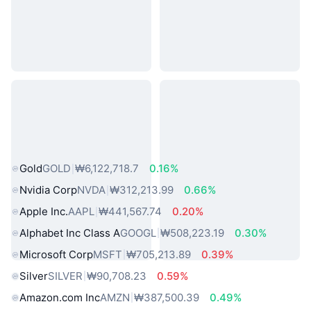
인기 실물 자산
Gold
GOLD
₩6,122,718.7
0.16%
Nvidia Corp
NVDA
₩312,213.99
0.66%
Apple Inc.
AAPL
₩441,567.74
0.20%
Alphabet Inc Class A
GOOGL
₩508,223.19
0.30%
Microsoft Corp
MSFT
₩705,213.89
0.39%
Silver
SILVER
₩90,708.23
0.59%
Amazon.com Inc
AMZN
₩387,500.39
0.49%