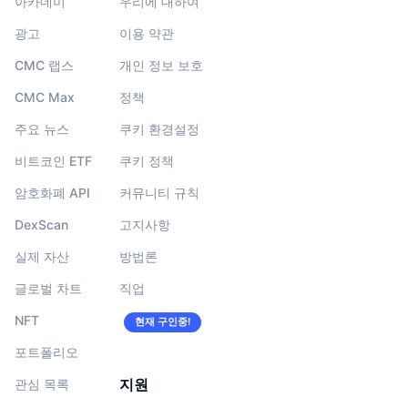
아카데미
우리에 대하여
광고
이용 약관
CMC 랩스
개인 정보 보호
CMC Max
정책
주요 뉴스
쿠키 환경설정
비트코인 ETF
쿠키 정책
암호화폐 API
커뮤니티 규칙
DexScan
고지사항
실제 자산
방법론
글로벌 차트
직업
NFT
현재 구인중!
포트폴리오
지원
관심 목록