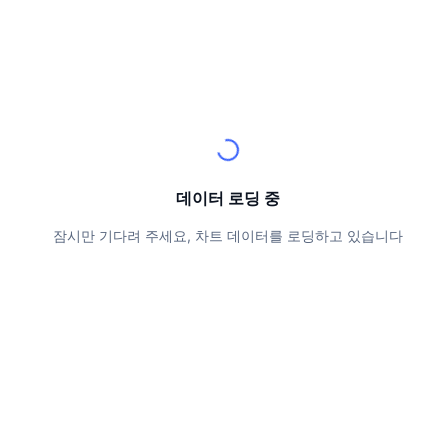
상위 트레이더들
기사들
거래소 유입/유출
DEX API
계산기
리더보드
스팟
센티멘트
엔터프라이즈
뉴스레터
지표
트렌딩
파생상품
가격
CMC Launch
예정
공포 및 탐욕 지수.
리소스
CMC 랩스
최근 상장된 종목
알트코인 시즌 지수
데이터 로딩 중
CMC Max
상승 및 하락 종목
시장 주기 지표
문서
잠시만 기다려 주세요, 차트 데이터를 로딩하고 있습니다
주요 뉴스
가장 많이 방문한 종목
비트코인 도미넌스
FAQ
텔레그램 봇
커뮤니티 정서
CoinMarketCap 20 지수
AI 통합
광고
체인 순위
CoinMarketCap 100 지수
CMC 에이전트 허브
예측 시장
ETF 자금 흐름
사이트 위젯
스킬 마켓플레이스