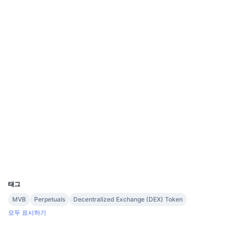
다가오는 판매
Website
Whitepaper
펀딩비
배우며 수익 창출
웹사이트
소셜 미디어
일정
0x4e35...a4ce42
ICO 캘린더
계약
3.7
평가(CertiK)
이벤트 달력
감사
etherscan.io
익스플로러
지갑
UCID
5956
태그
MVB
Perpetuals
Decentralized Exchange (DEX) Token
모두 표시하기
Boost