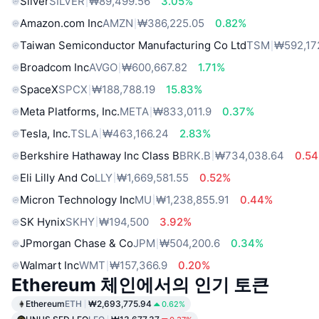
Silver
SILVER
₩89,499.56
3.05%
Amazon.com Inc
AMZN
₩386,225.05
0.82%
Taiwan Semiconductor Manufacturing Co Ltd
TSM
₩592,17
Broadcom Inc
AVGO
₩600,667.82
1.71%
SpaceX
SPCX
₩188,788.19
15.83%
Meta Platforms, Inc.
META
₩833,011.9
0.37%
Tesla, Inc.
TSLA
₩463,166.24
2.83%
Berkshire Hathaway Inc Class B
BRK.B
₩734,038.64
0.5
Eli Lilly And Co
LLY
₩1,669,581.55
0.52%
Micron Technology Inc
MU
₩1,238,855.91
0.44%
SK Hynix
SKHY
₩194,500
3.92%
JPmorgan Chase & Co
JPM
₩504,200.6
0.34%
Walmart Inc
WMT
₩157,366.9
0.20%
Ethereum 체인에서의 인기 토큰
Ethereum
ETH
₩2,693,775.94
0.62%