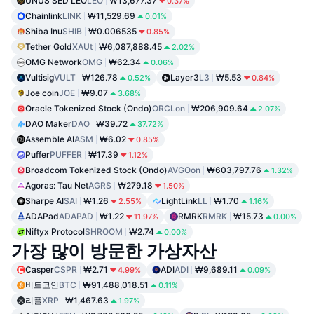
UNUS SED LEO
LEO
₩13,677.37
0.37%
Chainlink
LINK
₩11,529.69
0.01%
Shiba Inu
SHIB
₩0.006535
0.85%
Tether Gold
XAUt
₩6,087,888.45
2.02%
OMG Network
OMG
₩62.34
0.06%
Vultisig
VULT
₩126.78
Layer3
L3
₩5.53
0.52%
0.84%
Joe coin
JOE
₩9.07
3.68%
Oracle Tokenized Stock (Ondo)
ORCLon
₩206,909.64
2.07%
DAO Maker
DAO
₩39.72
37.72%
Assemble AI
ASM
₩6.02
0.85%
Puffer
PUFFER
₩17.39
1.12%
Broadcom Tokenized Stock (Ondo)
AVGOon
₩603,797.76
1.32%
Agoras: Tau Net
AGRS
₩279.18
1.50%
Sharpe AI
SAI
₩1.26
LightLink
LL
₩1.70
2.55%
1.16%
ADAPad
ADAPAD
₩1.22
RMRK
RMRK
₩15.73
11.97%
0.00%
Niftyx Protocol
SHROOM
₩2.74
0.00%
가장 많이 방문한 가상자산
Casper
CSPR
₩2.71
ADI
ADI
₩9,689.11
4.99%
0.09%
비트코인
BTC
₩91,488,018.51
0.11%
리플
XRP
₩1,467.63
1.97%