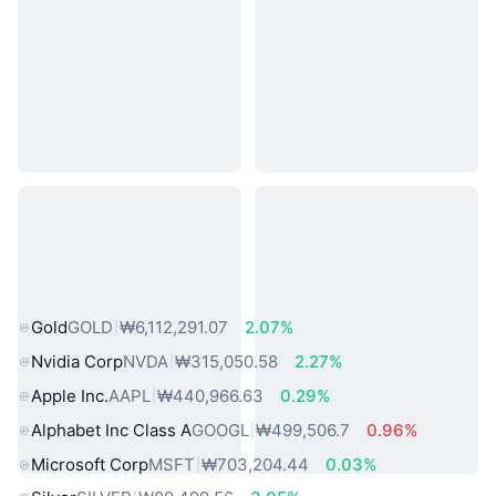
인기 실물 자산
Gold
GOLD
₩6,112,291.07
2.07%
Nvidia Corp
NVDA
₩315,050.58
2.27%
Apple Inc.
AAPL
₩440,966.63
0.29%
Alphabet Inc Class A
GOOGL
₩499,506.7
0.96%
Microsoft Corp
MSFT
₩703,204.44
0.03%