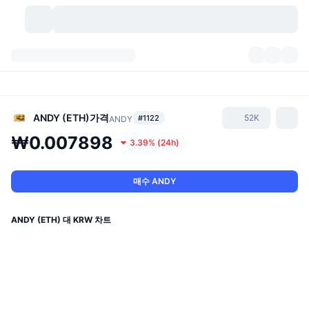
가상자산
대시보드
가상자산
DexScan
시장
순위
ANDY (ETH)
가격
52K
#1122
ANDY
₩0.007898
3.39%
(
24h
)
시그널
거래소
카테고리
New
시장 개요
요즘 핫한 종목
커뮤니티
과거 스냅샷
현물 시장
중앙화 거래소
매수 ANDY
새로운
피드
API
토큰 락업 해제
가상자산 수
스팟
ANDY (ETH) 대 KRW 차트
상승 종목
주제
이자농사
서비스
비트코인 트레저리
파생상품
API
밈 탐색기
라이브
실제 자산
BNB 트레저리
서비스
암호화폐 API
탈중앙화 거래소