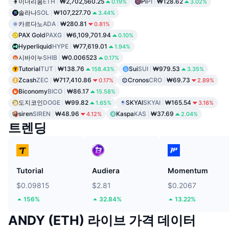
이더리움
ETH
₩2,702,560.25
Pi
PI
₩128.62
0.19%
3.02%
솔라나
SOL
₩107,227.70
3.44%
카르다노
ADA
₩280.81
0.81%
PAX Gold
PAXG
₩6,109,701.94
0.10%
Hyperliquid
HYPE
₩77,619.01
1.94%
시바이누
SHIB
₩0.006523
0.17%
Tutorial
TUT
₩138.76
Sui
SUI
₩979.53
158.43%
3.35%
Zcash
ZEC
₩717,410.86
Cronos
CRO
₩69.73
0.17%
2.89%
Biconomy
BICO
₩86.17
15.58%
도지코인
DOGE
₩99.82
SKYAI
SKYAI
₩165.54
1.65%
3.16%
siren
SIREN
₩48.96
Kaspa
KAS
₩37.69
4.12%
2.04%
트렌딩
Tutorial
Audiera
Momentum
$0.09815
$2.81
$0.2067
156%
32.84%
13.22%
ANDY (ETH) 라이브 가격 데이터