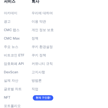
서비스
회사
아카데미
우리에 대하여
광고
이용 약관
CMC 랩스
개인 정보 보호
CMC Max
정책
주요 뉴스
쿠키 환경설정
비트코인 ETF
쿠키 정책
암호화폐 API
커뮤니티 규칙
DexScan
고지사항
실제 자산
방법론
글로벌 차트
직업
NFT
현재 구인중!
포트폴리오