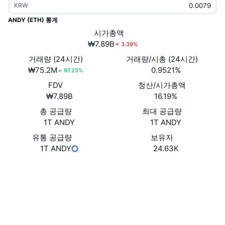
KRW
트렌딩
가상자산 ETF
가상자산 배우기
CMC MCP
ANDY (ETH) 통계
신규
시가총액
비트코인 ETF
x402
뉴스
₩7.89B
3.39%
크립토
이더리움 ETF
거래량 (24시간)
거래량/시총 (24시간)
아카데미
₩75.2M
0.9521%
97.25%
정치
FDV
청산/시가총액
기술적 분석
조사
₩7.89B
16.19%
스포츠
총 공급량
최대 공급량
RSI
비디오
1T ANDY
1T ANDY
금융
MACD
유통 공급량
보유자
용어집
1T ANDY
24.63K
테크
웹사이트
Website
파생상품
캠페인
소셜 미디어
NFT
개요
에어드롭
계약
0x68bb...7fc91e
3.8
평가(CertiK)
전체 NFT 통계
청산
다이아몬드 리워드
익스플로러
etherscan.io