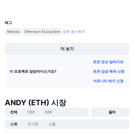
지갑
다가오는 판매
펀딩비
배우며 수익 창출
UCID
29879
태그
일정
Memes
Ethereum Ecosystem
모두 표시하기
Boost
ICO 캘린더
더 보기
이벤트 달력
토큰 정보 업데이트
토큰 잠금 해제 신청
이 프로젝트 담당자이신가요?
커뮤니티 배지 신청
ANDY (ETH) 시장
전체
CEX
DEX
필터
스팟
무기한
선물