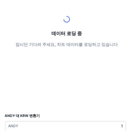
상위 트레이더들
기사들
거래소 유입/유출
DEX API
계산기
리더보드
스팟
센티멘트
엔터프라이즈
뉴스레터
지표
트렌딩
파생상품
가격
CMC Launch
데이터 로딩 중
예정
공포 및 탐욕 지수.
잠시만 기다려 주세요, 차트 데이터를 로딩하고 있습니다
리소스
CMC 랩스
최근 상장된 종목
알트코인 시즌 지수
CMC Max
상승 및 하락 종목
시장 주기 지표
문서
주요 뉴스
가장 많이 방문한 종목
비트코인 도미넌스
FAQ
텔레그램 봇
커뮤니티 정서
CoinMarketCap 20 지수
AI 통합
광고
체인 순위
CoinMarketCap 100 지수
CMC 에이전트 허브
ANDY 대 KRW 변환기
예측 시장
ETF 자금 흐름
사이트 위젯
ANDY
스킬 마켓플레이스