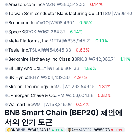
Amazon.com Inc
AMZN
₩386,342.33
0.14%
Taiwan Semiconductor Manufacturing Co Ltd
TSM
₩596,40
Broadcom Inc
AVGO
₩598,490.1
0.55%
SpaceX
SPCX
₩162,384.37
6.14%
Meta Platforms, Inc.
META
₩835,945.21
0.19%
Tesla, Inc.
TSLA
₩454,645.33
0.63%
Berkshire Hathaway Inc Class B
BRK.B
₩742,066.71
1.11%
Eli Lilly And Co
LLY
₩1,689,804.33
1.89%
SK Hynix
SKHY
₩204,439.36
4.97%
Micron Technology Inc
MU
₩1,262,549.15
1.31%
JPmorgan Chase & Co
JPM
₩506,004.88
0.82%
Walmart Inc
WMT
₩158,816.06
0.24%
BNB Smart Chain (BEP20) 체인에
서의 인기 토큰
BNB
BNB
₩842,243.13
Aster
ASTER
₩850.78
0.11%
1.01%