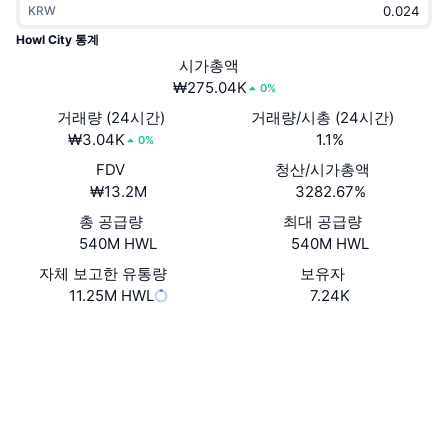
KRW
트렌딩
가상자산 ETF
가상자산 배우기
CMC MCP
Howl City 통계
신규
시가총액
비트코인 ETF
x402
뉴스
₩275.04K
0%
크립토
이더리움 ETF
거래량 (24시간)
거래량/시총 (24시간)
아카데미
₩3.04K
1.1%
0%
정치
FDV
청산/시가총액
기술적 분석
조사
₩13.2M
3282.67%
스포츠
총 공급량
최대 공급량
RSI
비디오
540M HWL
540M HWL
금융
MACD
자체 보고한 유통량
보유자
용어집
11.25M HWL
7.24K
테크
웹사이트
Website
파생상품
캠페인
소셜 미디어
NFT
개요
에어드롭
계약
0x549c...0ba16d
2.8
평가(CertiK)
전체 NFT 통계
청산
다이아몬드 리워드
감사