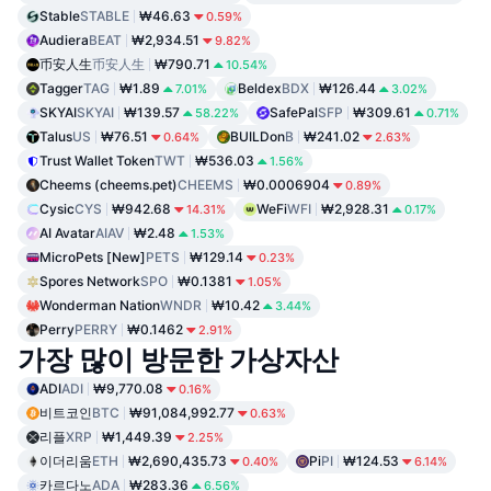
Stable
STABLE
₩46.63
0.59%
Audiera
BEAT
₩2,934.51
9.82%
币安人生
币安人生
₩790.71
10.54%
Tagger
TAG
₩1.89
Beldex
BDX
₩126.44
7.01%
3.02%
SKYAI
SKYAI
₩139.57
SafePal
SFP
₩309.61
58.22%
0.71%
Talus
US
₩76.51
BUILDon
B
₩241.02
0.64%
2.63%
Trust Wallet Token
TWT
₩536.03
1.56%
Cheems (cheems.pet)
CHEEMS
₩0.0006904
0.89%
Cysic
CYS
₩942.68
WeFi
WFI
₩2,928.31
14.31%
0.17%
AI Avatar
AIAV
₩2.48
1.53%
MicroPets [New]
PETS
₩129.14
0.23%
Spores Network
SPO
₩0.1381
1.05%
Wonderman Nation
WNDR
₩10.42
3.44%
Perry
PERRY
₩0.1462
2.91%
가장 많이 방문한 가상자산
ADI
ADI
₩9,770.08
0.16%
비트코인
BTC
₩91,084,992.77
0.63%
리플
XRP
₩1,449.39
2.25%
이더리움
ETH
₩2,690,435.73
Pi
PI
₩124.53
0.40%
6.14%
카르다노
ADA
₩283.36
6.56%