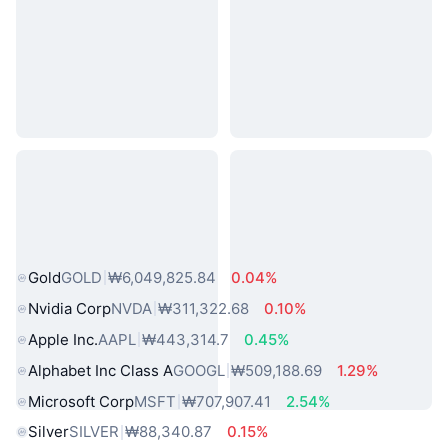
인기 실물 자산
Gold
GOLD
₩6,049,825.84
0.04%
Nvidia Corp
NVDA
₩311,322.68
0.10%
Apple Inc.
AAPL
₩443,314.7
0.45%
Alphabet Inc Class A
GOOGL
₩509,188.69
1.29%
Microsoft Corp
MSFT
₩707,907.41
2.54%
Silver
SILVER
₩88,340.87
0.15%