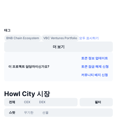
다가오는 판매
익스플로러
bscscan.com
펀딩비
배우며 수익 창출
지갑
UCID
13403
일정
태그
ICO 캘린더
BNB Chain Ecosystem
VBC Ventures Portfolio
모두 표시하기
더 보기
이벤트 달력
토큰 정보 업데이트
토큰 잠금 해제 신청
이 프로젝트 담당자이신가요?
커뮤니티 배지 신청
Howl City 시장
전체
CEX
DEX
필터
스팟
무기한
선물