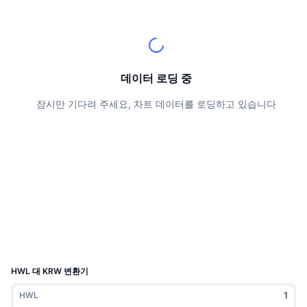
상위 트레이더들
기사들
거래소 유입/유출
DEX API
계산기
리더보드
스팟
센티멘트
엔터프라이즈
뉴스레터
지표
트렌딩
파생상품
가격
CMC Launch
데이터 로딩 중
예정
공포 및 탐욕 지수.
잠시만 기다려 주세요, 차트 데이터를 로딩하고 있습니다
리소스
CMC 랩스
최근 상장된 종목
알트코인 시즌 지수
CMC Max
상승 및 하락 종목
시장 주기 지표
문서
주요 뉴스
가장 많이 방문한 종목
비트코인 도미넌스
FAQ
텔레그램 봇
커뮤니티 정서
CoinMarketCap 20 지수
AI 통합
광고
체인 순위
CoinMarketCap 100 지수
CMC 에이전트 허브
HWL 대 KRW 변환기
예측 시장
ETF 자금 흐름
사이트 위젯
HWL
스킬 마켓플레이스