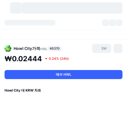
가상자산
대시보드
가상자산
DexScan
시장
순위
Howl City
가격
3M
#5370
HWL
₩0.02444
0.24%
(
24h
)
시그널
거래소
카테고리
New
시장 개요
요즘 핫한 종목
커뮤니티
과거 스냅샷
현물 시장
중앙화 거래소
매수 HWL
새로운
피드
API
토큰 락업 해제
가상자산 수
스팟
Howl City 대 KRW 차트
상승 종목
주제
이자농사
서비스
비트코인 트레저리
파생상품
API
밈 탐색기
라이브
실제 자산
BNB 트레저리
서비스
암호화폐 API
탈중앙화 거래소