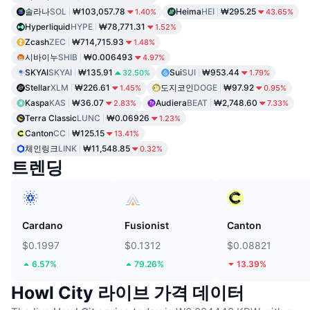
솔라나
SOL
₩103,057.78
Heima
HEI
₩295.25
1.40%
43.65%
Hyperliquid
HYPE
₩78,771.31
1.52%
Zcash
ZEC
₩714,715.93
1.48%
시바이누
SHIB
₩0.006493
4.97%
SKYAI
SKYAI
₩135.91
Sui
SUI
₩953.44
32.50%
1.79%
Stellar
XLM
₩226.61
도지코인
DOGE
₩97.92
1.45%
0.95%
Kaspa
KAS
₩36.07
Audiera
BEAT
₩2,748.60
2.83%
7.33%
Terra Classic
LUNC
₩0.06926
1.23%
Canton
CC
₩125.15
13.41%
체인링크
LINK
₩11,548.85
0.32%
트렌딩
Cardano
Fusionist
Canton
$0.1997
$0.1312
$0.08821
6.57%
79.26%
13.39%
Howl City 라이브 가격 데이터