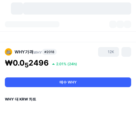
가상자산
대시보드
가상자산
DexScan
시장
순위
WHY
가격
12K
#2018
WHY
₩0.0
2496
시그널
거래소
5
2.01%
(
24h
)
카테고리
New
시장 개요
요즘 핫한 종목
커뮤니티
과거 스냅샷
현물 시장
중앙화 거래소
매수 WHY
새로운
피드
API
토큰 락업 해제
가상자산 수
스팟
WHY 대 KRW 차트
상승 종목
주제
이자농사
서비스
비트코인 트레저리
파생상품
API
밈 탐색기
라이브
실제 자산
BNB 트레저리
서비스
암호화폐 API
탈중앙화 거래소