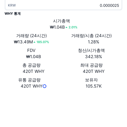
트렌딩
가상자산 ETF
KRW
가상자산 배우기
CMC MCP
WHY 통계
신규
비트코인 ETF
시가총액
x402
뉴스
₩1.04B
2.01%
크립토
이더리움 ETF
거래량 (24시간)
거래량/시총 (24시간)
아카데미
₩13.49M
1.28%
185.07%
정치
기술적 분석
FDV
청산/시가총액
조사
₩1.04B
342.18%
스포츠
RSI
비디오
총 공급량
최대 공급량
420T WHY
420T WHY
금융
MACD
용어집
유통 공급량
보유자
420T WHY
105.57K
테크
파생상품
캠페인
웹사이트
Website
소셜 미디어
NFT
개요
에어드롭
계약
0x9ec0...c5dc27
3.1
전체 NFT 통계
평가(CertiK)
청산
다이아몬드 리워드
익스플로러
bscscan.com