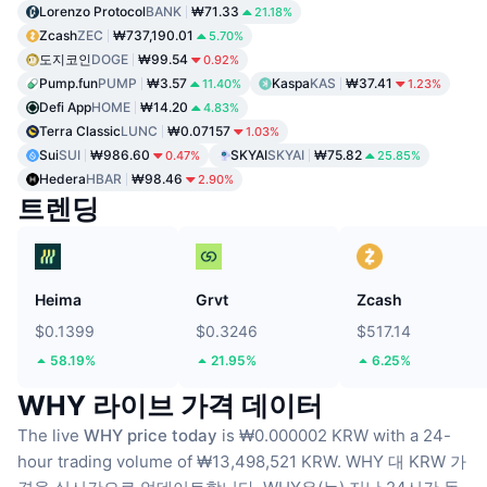
Lorenzo Protocol
BANK
₩71.33
21.18%
Zcash
ZEC
₩737,190.01
5.70%
도지코인
DOGE
₩99.54
0.92%
Pump.fun
PUMP
₩3.57
Kaspa
KAS
₩37.41
11.40%
1.23%
Defi App
HOME
₩14.20
4.83%
Terra Classic
LUNC
₩0.07157
1.03%
Sui
SUI
₩986.60
SKYAI
SKYAI
₩75.82
0.47%
25.85%
Hedera
HBAR
₩98.46
2.90%
트렌딩
Heima
Grvt
Zcash
$0.1399
$0.3246
$517.14
58.19%
21.95%
6.25%
WHY 라이브 가격 데이터
The live
WHY price today
is ₩0.000002 KRW with a 24-
hour trading volume of ₩13,498,521 KRW.
WHY 대 KRW 가