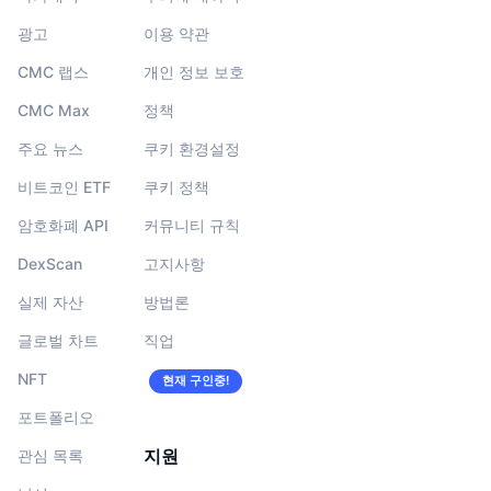
광고
이용 약관
CMC 랩스
개인 정보 보호
CMC Max
정책
주요 뉴스
쿠키 환경설정
비트코인 ETF
쿠키 정책
암호화폐 API
커뮤니티 규칙
DexScan
고지사항
실제 자산
방법론
글로벌 차트
직업
NFT
현재 구인중!
포트폴리오
지원
관심 목록