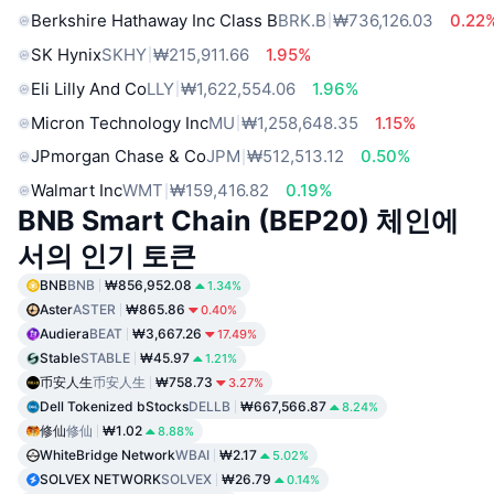
Berkshire Hathaway Inc Class B
BRK.B
₩736,126.03
0.22
SK Hynix
SKHY
₩215,911.66
1.95%
Eli Lilly And Co
LLY
₩1,622,554.06
1.96%
Micron Technology Inc
MU
₩1,258,648.35
1.15%
JPmorgan Chase & Co
JPM
₩512,513.12
0.50%
Walmart Inc
WMT
₩159,416.82
0.19%
BNB Smart Chain (BEP20) 체인에
서의 인기 토큰
BNB
BNB
₩856,952.08
1.34%
Aster
ASTER
₩865.86
0.40%
Audiera
BEAT
₩3,667.26
17.49%
Stable
STABLE
₩45.97
1.21%
币安人生
币安人生
₩758.73
3.27%
Dell Tokenized bStocks
DELLB
₩667,566.87
8.24%
修仙
修仙
₩1.02
8.88%
WhiteBridge Network
WBAI
₩2.17
5.02%
SOLVEX NETWORK
SOLVEX
₩26.79
0.14%