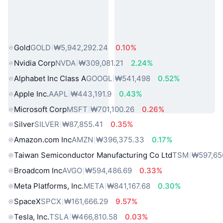
인기 실물 자산
Gold
GOLD
₩5,942,292.24
0.10%
Nvidia Corp
NVDA
₩309,081.21
2.24%
Alphabet Inc Class A
GOOGL
₩541,498
0.52%
Apple Inc.
AAPL
₩443,191.9
0.43%
Microsoft Corp
MSFT
₩701,100.26
0.26%
Silver
SILVER
₩87,855.41
0.35%
Amazon.com Inc
AMZN
₩396,375.33
0.17%
Taiwan Semiconductor Manufacturing Co Ltd
TSM
₩597,65
Broadcom Inc
AVGO
₩594,486.69
0.33%
Meta Platforms, Inc.
META
₩841,167.68
0.30%
SpaceX
SPCX
₩161,666.29
9.57%
Tesla, Inc.
TSLA
₩466,810.58
0.03%