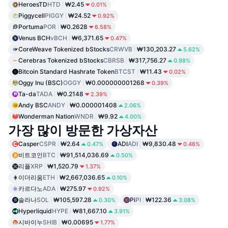
HeroesTD
HTD
₩2.45
0.01%
Piggycell
PIGGY
₩24.52
0.92%
Portuma
POR
₩0.2628
6.58%
Venus BCH
vBCH
₩6,371.65
0.47%
CoreWeave Tokenized bStocks
CRWVB
₩130,203.27
5.62%
Cerebras Tokenized bStocks
CBRSB
₩317,756.27
0.98%
Bitcoin Standard Hashrate Token
BTCST
₩11.43
0.02%
Oggy Inu (BSC)
OGGY
₩0.000000001268
0.39%
Ta-da
TADA
₩0.2148
2.39%
Andy BSC
ANDY
₩0.000001408
2.06%
Wonderman Nation
WNDR
₩9.92
4.00%
가장 많이 방문한 가상자산
Casper
CSPR
₩2.64
ADI
ADI
₩9,830.48
0.47%
0.46%
비트코인
BTC
₩91,514,036.69
0.50%
리플
XRP
₩1,520.79
1.37%
이더리움
ETH
₩2,667,036.65
0.10%
카르다노
ADA
₩275.97
0.92%
솔라나
SOL
₩105,597.28
Pi
PI
₩122.36
0.30%
3.08%
Hyperliquid
HYPE
₩81,667.10
3.91%
시바이누
SHIB
₩0.00695
1.77%