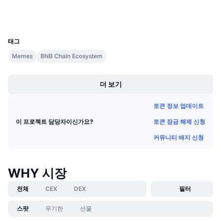
다가오는 판매
지갑
펀딩비
배우며 수익 창출
UCID
30867
태그
일정
Memes
BNB Chain Ecosystem
Boost
ICO 캘린더
더 보기
이벤트 달력
토큰 정보 업데이트
토큰 잠금 해제 신청
이 프로젝트 담당자이신가요?
커뮤니티 배지 신청
WHY 시장
전체
CEX
DEX
필터
스팟
무기한
선물