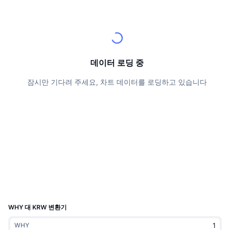
상위 트레이더들
기사들
거래소 유입/유출
DEX API
계산기
리더보드
스팟
센티멘트
엔터프라이즈
뉴스레터
지표
트렌딩
파생상품
가격
CMC Launch
예정
공포 및 탐욕 지수.
데이터 로딩 중
리소스
CMC 랩스
잠시만 기다려 주세요, 차트 데이터를 로딩하고 있습니다
최근 상장된 종목
알트코인 시즌 지수
CMC Max
상승 및 하락 종목
시장 주기 지표
문서
주요 뉴스
가장 많이 방문한 종목
비트코인 도미넌스
FAQ
텔레그램 봇
커뮤니티 정서
CoinMarketCap 20 지수
AI 통합
광고
체인 순위
CoinMarketCap 100 지수
CMC 에이전트 허브
WHY 대 KRW 변환기
예측 시장
ETF 자금 흐름
사이트 위젯
스킬 마켓플레이스
WHY