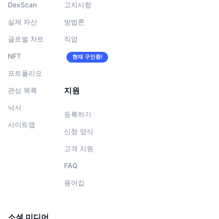
DexScan
고지사항
실제 자산
방법론
글로벌 차트
직업
NFT
현재 구인중!
포트폴리오
지원
관심 목록
낙서
등록하기
사이트맵
신청 양식
고객 지원
FAQ
용어집
소셜 미디어