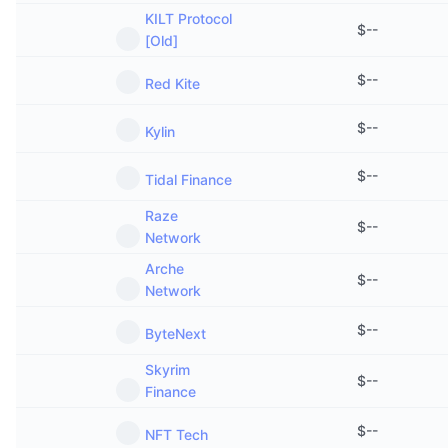
다가오는 판매
KILT Protocol
펀딩비
$
--
배우며 수익 창출
[Old]
$
--
Red Kite
일정
$
--
Kylin
ICO 캘린더
$
--
Tidal Finance
이벤트 달력
Raze
$
--
Network
Arche
$
--
Network
$
--
ByteNext
Skyrim
$
--
Finance
$
--
NFT Tech