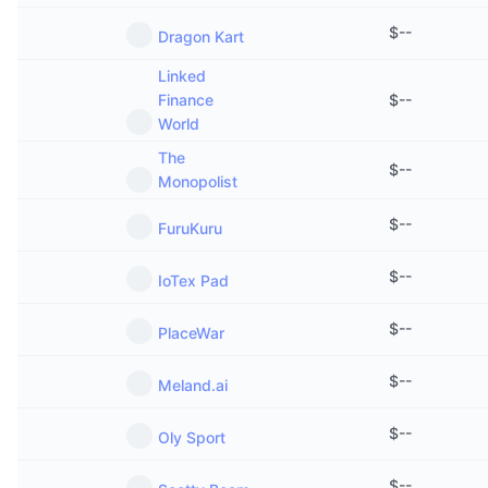
$
--
Dragon Kart
Linked
Finance
$
--
World
The
$
--
Monopolist
$
--
FuruKuru
$
--
IoTex Pad
$
--
PlaceWar
$
--
Meland.ai
$
--
Oly Sport
$
--