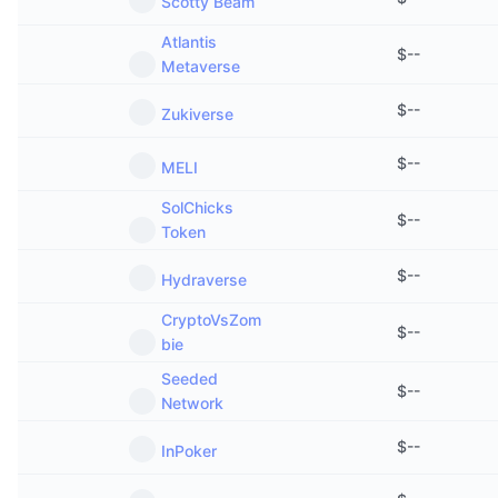
Scotty Beam
Atlantis
$
--
Metaverse
$
--
Zukiverse
$
--
MELI
SolChicks
$
--
Token
$
--
Hydraverse
CryptoVsZom
$
--
bie
Seeded
$
--
Network
$
--
InPoker