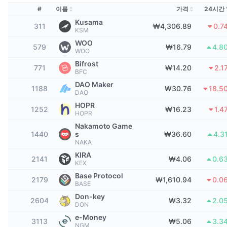
상위 트레이더들
기사들
거래소 유입/유출
DEX API
계산기
리더보드
#
이름
가격
24시간 
스팟
Kusama
센티멘트
311
₩4,306.89
0.7
엔터프라이즈
뉴스레터
KSM
지표
트렌딩
파생상품
WOO
579
₩16.79
4.8
WOO
가격
CMC Launch
예정
공포 및 탐욕 지수.
Bifrost
771
₩14.20
2.1
BFC
리소스
CMC 랩스
최근 상장된 종목
알트코인 시즌 지수
DAO Maker
1188
₩30.76
18.5
DAO
CMC Max
HOPR
상승 및 하락 종목
시장 주기 지표
1252
₩16.23
1.4
HOPR
문서
Nakamoto Game
주요 뉴스
가장 많이 방문한 종목
비트코인 도미넌스
1440
s
₩36.60
4.3
FAQ
NAKA
텔레그램 봇
KIRA
커뮤니티 정서
CoinMarketCap 20 지수
2141
₩4.06
0.6
KEX
AI 통합
광고
Base Protocol
2179
체인 순위
₩1,610.94
0.0
CoinMarketCap 100 지수
BASE
CMC 에이전트 허브
Don-key
2604
₩3.32
2.0
DON
예측 시장
ETF 자금 흐름
사이트 위젯
e-Money
스킬 마켓플레이스
3113
₩5.06
3.3
NGM