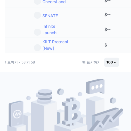
$
--
CheersLand
$
--
SENATE
Infinite
$
--
Launch
KILT Protocol
$
--
[New]
1 보이기 - 58 의 58
행 표시하기
100