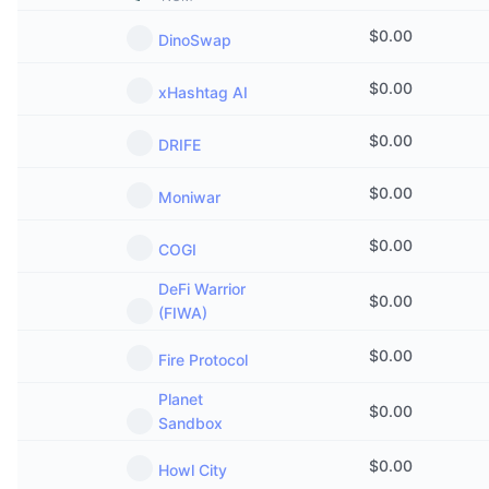
트렌딩
가상자산 ETF
가상자산 배우기
CMC MCP
$
0.00
DinoSwap
신규
비트코인 ETF
x402
$
0.00
뉴스
xHashtag AI
크립토
이더리움 ETF
$
0.00
아카데미
DRIFE
정치
기술적 분석
$
0.00
조사
Moniwar
스포츠
RSI
$
0.00
비디오
COGI
금융
DeFi Warrior
MACD
용어집
$
0.00
(FIWA)
테크
$
0.00
Fire Protocol
파생상품
캠페인
NFT
Planet
$
0.00
개요
에어드롭
Sandbox
전체 NFT 통계
$
0.00
청산
Howl City
다이아몬드 리워드