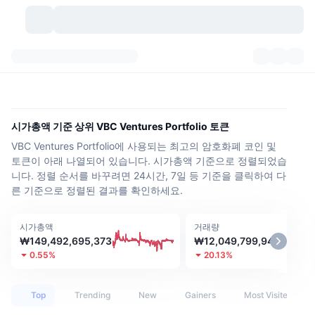
가상자산
대시보드
가상자산
DexScan
시장
순위
시가총액 기준 상위 VBC Ventures Portfolio 토큰
VBC Ventures Portfolio에 사용되는 최고의 암호화폐 코인 및
시그널
거래소
카테고리
New
시장 개요
토큰이 아래 나열되어 있습니다. 시가총액 기준으로 정렬되었습
니다. 정렬 순서를 바꾸려면 24시간, 7일 등 기준을 클릭하여 다
요즘 핫한 종목
커뮤니티
과거 스냅샷
현물 시장
중앙화 거래소
른 기준으로 정렬된 결과를 확인하세요.
새로운
피드
API
토큰 락업 해제
가상자산 수
스팟
시가총액
거래량
₩149,492,695,373
₩12,049,799,949
상승 종목
주제
이자농사
서비스
비트코인 트레저리
파생상품
API
0.55%
20.13%
밈 탐색기
라이브
실제 자산
BNB 트레저리
서비스
암호화폐 API
탈중앙화 거래소
Top
Trending
New
Gainers
Most Visited