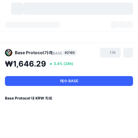
가상자산
대시보드
가상자산
DexScan
시장
순위
Base Protocol
가격
11K
#2165
BASE
₩1,646.29
3.4%
(
24h
)
시그널
거래소
카테고리
New
시장 개요
요즘 핫한 종목
커뮤니티
과거 스냅샷
현물 시장
중앙화 거래소
매수 BASE
새로운
피드
API
토큰 락업 해제
가상자산 수
스팟
Base Protocol 대 KRW 차트
상승 종목
주제
이자농사
서비스
비트코인 트레저리
파생상품
API
밈 탐색기
라이브
실제 자산
BNB 트레저리
서비스
암호화폐 API
탈중앙화 거래소