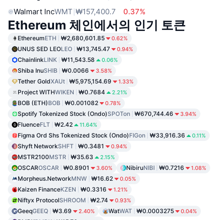
Walmart Inc
WMT
₩157,400.7
0.37%
Ethereum 체인에서의 인기 토큰
Ethereum
ETH
₩2,680,601.85
0.62%
UNUS SED LEO
LEO
₩13,745.47
0.94%
Chainlink
LINK
₩11,543.58
0.06%
Shiba Inu
SHIB
₩0.0066
3.58%
Tether Gold
XAUt
₩5,975,154.69
1.33%
Project WITH
WIKEN
₩0.7684
2.21%
BOB (ETH)
BOB
₩0.001082
0.78%
Spotify Tokenized Stock (Ondo)
SPOTon
₩670,744.46
3.94%
Fluence
FLT
₩2.42
11.64%
Figma Ord Shs Tokenized Stock (Ondo)
FIGon
₩33,916.36
0.11%
Shyft Network
SHFT
₩0.3481
0.94%
MSTR2100
MSTR
₩35.63
2.15%
OSCAR
OSCAR
₩0.8901
Nibiru
NIBI
₩0.7216
3.60%
1.08%
Morpheus.Network
MNW
₩16.62
0.05%
Kaizen Finance
KZEN
₩0.3316
1.21%
Niftyx Protocol
SHROOM
₩2.74
0.93%
Geeq
GEEQ
₩3.69
Wat
WAT
₩0.0003275
2.40%
0.04%