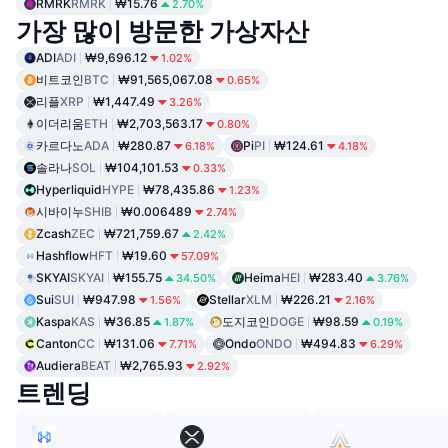
RMRK
RMRK
₩15.76
2.70%
가장 많이 방문한 가상자산
ADI
ADI
₩9,696.12
1.02%
비트코인
BTC
₩91,565,067.08
0.65%
리플
XRP
₩1,447.49
3.26%
이더리움
ETH
₩2,703,563.17
0.80%
카르다노
ADA
₩280.87
Pi
PI
₩124.61
6.18%
4.18%
솔라나
SOL
₩104,101.53
0.33%
Hyperliquid
HYPE
₩78,435.86
1.23%
시바이누
SHIB
₩0.006489
2.74%
Zcash
ZEC
₩721,759.67
2.42%
Hashflow
HFT
₩19.60
57.09%
SKYAI
SKYAI
₩155.75
Heima
HEI
₩283.40
34.50%
3.76%
Sui
SUI
₩947.98
Stellar
XLM
₩226.21
1.56%
2.16%
Kaspa
KAS
₩36.85
도지코인
DOGE
₩98.59
1.87%
0.19%
Canton
CC
₩131.06
Ondo
ONDO
₩494.83
7.71%
6.29%
Audiera
BEAT
₩2,765.93
2.92%
트렌딩