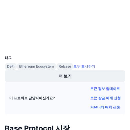
2.5
다가오는 판매
평가(CertiK)
펀딩비
배우며 수익 창출
감사
etherscan.io
일정
익스플로러
지갑
ICO 캘린더
UCID
7838
이벤트 달력
태그
DeFi
Ethereum Ecosystem
Rebase
모두 표시하기
더 보기
토큰 정보 업데이트
토큰 잠금 해제 신청
이 프로젝트 담당자이신가요?
커뮤니티 배지 신청
Base Protocol 시장