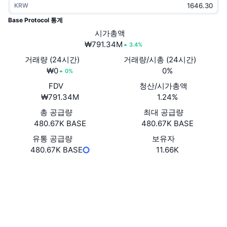
KRW
트렌딩
가상자산 ETF
가상자산 배우기
CMC MCP
Base Protocol 통계
신규
시가총액
비트코인 ETF
x402
뉴스
₩791.34M
3.4%
크립토
이더리움 ETF
거래량 (24시간)
거래량/시총 (24시간)
아카데미
₩0
0%
0%
정치
FDV
청산/시가총액
기술적 분석
조사
₩791.34M
1.24%
스포츠
총 공급량
최대 공급량
RSI
비디오
480.67K BASE
480.67K BASE
금융
MACD
유통 공급량
보유자
용어집
480.67K BASE
11.66K
테크
웹사이트
Website
파생상품
캠페인
NFT
소셜 미디어
개요
에어드롭
전체 NFT 통계
0x0715...f25fdc
계약
청산
다이아몬드 리워드