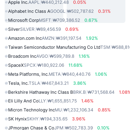
Apple Inc.
AAPL
₩440,212.48
0.05%
Alphabet Inc Class A
GOOGL
₩502,787.62
0.31%
Microsoft Corp
MSFT
₩709,386.52
0.67%
Silver
SILVER
₩89,456.59
0.69%
Amazon.com Inc
AMZN
₩391,197.54
1.92%
Taiwan Semiconductor Manufacturing Co Ltd
TSM
₩588,81
Broadcom Inc
AVGO
₩599,789.8
1.16%
SpaceX
SPCX
₩180,922.06
11.68%
Meta Platforms, Inc.
META
₩840,440.76
1.06%
Tesla, Inc.
TSLA
₩467,843.21
3.86%
Berkshire Hathaway Inc Class B
BRK.B
₩731,568.64
1.08
Eli Lilly And Co
LLY
₩1,655,851.75
1.46%
Micron Technology Inc
MU
₩1,232,106.34
0.85%
SK Hynix
SKHY
₩194,335.65
3.96%
JPmorgan Chase & Co
JPM
₩502,783.39
0.10%