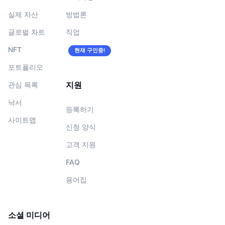
실제 자산
방법론
글로벌 차트
직업
NFT
현재 구인중!
포트폴리오
지원
관심 목록
낙서
등록하기
사이트맵
신청 양식
고객 지원
FAQ
용어집
소셜 미디어