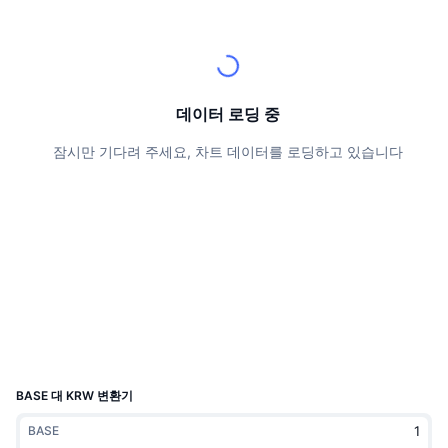
상위 트레이더들
기사들
거래소 유입/유출
DEX API
계산기
리더보드
스팟
센티멘트
엔터프라이즈
뉴스레터
지표
트렌딩
파생상품
가격
CMC Launch
데이터 로딩 중
예정
공포 및 탐욕 지수.
잠시만 기다려 주세요, 차트 데이터를 로딩하고 있습니다
리소스
CMC 랩스
최근 상장된 종목
알트코인 시즌 지수
CMC Max
상승 및 하락 종목
시장 주기 지표
문서
주요 뉴스
가장 많이 방문한 종목
비트코인 도미넌스
FAQ
텔레그램 봇
커뮤니티 정서
CoinMarketCap 20 지수
AI 통합
광고
체인 순위
CoinMarketCap 100 지수
CMC 에이전트 허브
BASE 대 KRW 변환기
예측 시장
ETF 자금 흐름
사이트 위젯
BASE
스킬 마켓플레이스