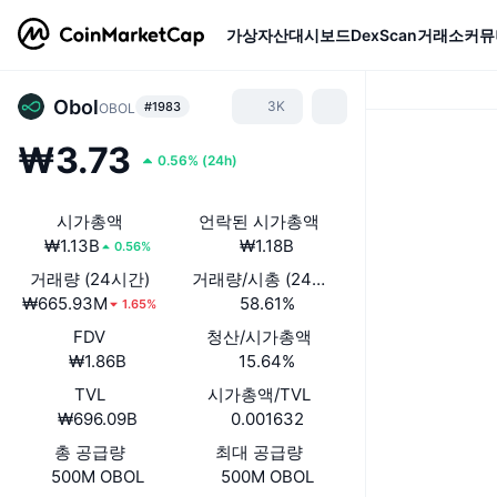
가상자산
대시보드
DexScan
거래소
커뮤
Obol
3K
#1983
OBOL
₩3.73
0.56%
(
24h
)
시가총액
언락된 시가총액
₩1.13B
₩1.18B
0.56%
거래량 (24시간)
거래량/시총 (24시간)
₩665.93M
58.61%
1.65%
FDV
청산/시가총액
₩1.86B
15.64%
TVL
시가총액/TVL
₩696.09B
0.001632
총 공급량
최대 공급량
500M OBOL
500M OBOL