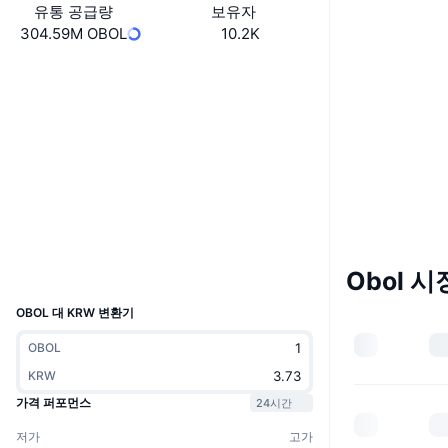
유통 공급량
보유자
304.59M OBOL
10.2K
Boost
웹사이트
Website
소셜 미디어
계약
0x0B01...29D5F7
3.8
평가(CertiK)
etherscan.io
익스플로러
지갑
UCID
Obol 시
36278
OBOL 대 KRW 변환기
OBOL
KRW
가격 퍼포먼스
24시간
저가
고가