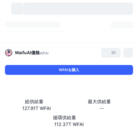
暗号資産
ダッシュボード
暗号資産
DexScan
市場数
ランキング
WaifuAI
価格
2K
WFAI
シグナル
取引所
カテゴリー
New
市況概要
WFAIを購入
人気急上昇
コミュニティ
過去のスナップショット
現物市場
中央集権型取引所
新規
フィード
API
トークンのロック解除
暗号資産の数
現物
総供給量
最大供給量
127.91T WFAI
--
値上がり銘柄
トピック
利回り
プロダクト
ビットコイントレジャリー
デリバティブ
API
循環供給量
ミームエクスプローラー
112.37T WFAI
ライブ
実世界資産
BNBトレジャリー
プロダクト
暗号資産API
分散型取引所
ウェブサイト
Website