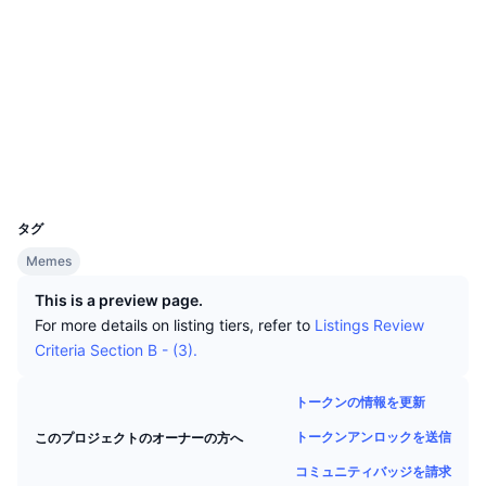
トップトレーダー
記事一覧
取引所の流入/流出
DEX API
コンバーター
リーダーボード
現物
ソーシャルメディア
センチメント
エンタープライズ
ニュースレター
インジケーター
トレンド
デリバティブ
コントラクト一覧
0x8A00...07cD48
2.2
評価(CertiK)
料金
CMC Launch
上場予定
恐怖と強欲指数・
エクスプローラー
etherscan.io
ウォレット
リソース
CMCラボ
最近追加されたコイン
アルトコインシーズンインデックス
UCID
26219
CMC Max
上昇率上位＆下落率上位
市場サイクル指標
タグ
ドキュメンテーション
Memes
トップニュース
訪問数最多
ビットコインのドミナンス
よくある質問
This is a preview page.
Telegramボット
For more details on listing tiers, refer to
Listings Review
コミュニティセンチメント
CoinMarketCap 20インデックス
Criteria Section B - (3).
AIインテグレーション
広告掲載について
チェーンランキング
CoinMarketCap 100インデックス
トークンの情報を更新
CMCエージェントハブ
トークンアンロックを送信
このプロジェクトのオーナーの方へ
予測市場
ETFフロー
サイトウィジェット
スキルマーケットプレイス
コミュニティバッジを請求