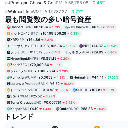
JPmorgan Chase & Co
JPM
￥56,788.08
0.48%
Walmart Inc
WMT
￥17,787.37
0.71%
最も閲覧数の多い暗号資産
Casper
CSPR
¥0.2894
ZIGChain
ZIG
¥6.38
1.73%
0.13%
ビットコイン
BTC
¥10,168,806.28
0.38%
XRP
XRP
¥164.86
2.37%
イーサリアム
ETH
¥298,966.84
Pi
PI
¥14.87
1.39%
12.94%
ソラナ
SOL
¥11,579.55
カルダノ
ADA
¥29.99
0.74%
0.86%
Hyperliquid
HYPE
¥8,851.15
0.20%
Zcash
ZEC
¥79,999.66
1.16%
シバイヌ
SHIB
¥0.0007584
3.20%
Pump.fun
PUMP
¥0.3653
Heima
HEI
¥44.41
4.81%
57.02%
Lorenzo Protocol
BANK
¥6.59
19.12%
ドージコイン
DOGE
¥10.98
Sui
SUI
¥107.81
0.63%
1.37%
Stellar
XLM
¥25.52
3.28%
Terra Classic
LUNC
¥0.007751
2.42%
Kaspa
KAS
¥4.10
Ondo
ONDO
¥58.38
1.39%
1.94%
トレンド