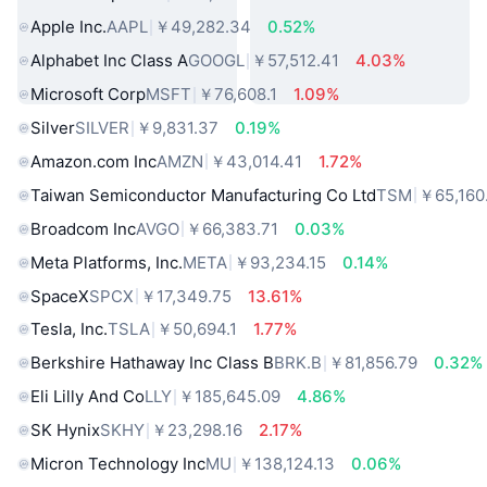
Apple Inc.
AAPL
￥49,282.34
0.52%
Alphabet Inc Class A
GOOGL
￥57,512.41
4.03%
Microsoft Corp
MSFT
￥76,608.1
1.09%
Silver
SILVER
￥9,831.37
0.19%
Amazon.com Inc
AMZN
￥43,014.41
1.72%
Taiwan Semiconductor Manufacturing Co Ltd
TSM
￥65,160
Broadcom Inc
AVGO
￥66,383.71
0.03%
Meta Platforms, Inc.
META
￥93,234.15
0.14%
SpaceX
SPCX
￥17,349.75
13.61%
Tesla, Inc.
TSLA
￥50,694.1
1.77%
Berkshire Hathaway Inc Class B
BRK.B
￥81,856.79
0.32%
Eli Lilly And Co
LLY
￥185,645.09
4.86%
SK Hynix
SKHY
￥23,298.16
2.17%
Micron Technology Inc
MU
￥138,124.13
0.06%