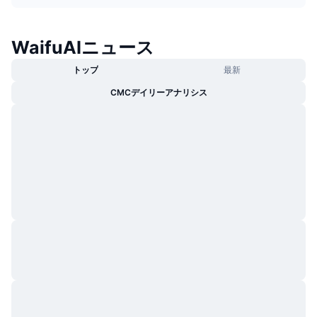
トレンド
暗号資産ETF
学ぶ
CMC MCP
WaifuAIニュース
新着
ビットコインETF
x402
ニュース
トップ
最新
クリプト
イーサリアムETF
アカデミー
CMCデイリーアナリシス
政治
テクニカル分析
リサーチ
スポーツ
RSI
ビデオ一覧
ファイナンス
MACD
暗号資産用語集
テック
デリバティブ
キャンペーン
NFT
概要
エアドロップ
NFT総合統計
清算
ダイヤモンド・リワード