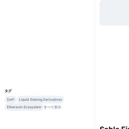
ウェブサイト
Website
ソーシャルメディア
0x1eE0...5A878d
コントラクト一覧
3.4
評価(CertiK)
監査
エクスプローラー
bscscan.com
ウォレット
UCID
27648
タグ
DeFi
Liquid Staking Derivatives
Ethereum Ecosystem
すべて表示