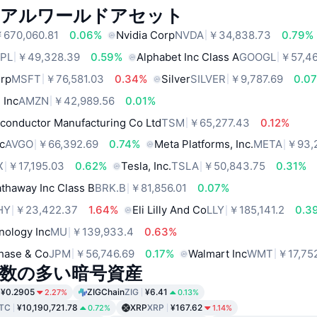
リアルワールドアセット
670,060.81
0.06%
Nvidia Corp
NVDA
￥34,838.73
0.79%
PL
￥49,328.39
0.59%
Alphabet Inc Class A
GOOGL
￥57,4
orp
MSFT
￥76,581.03
0.34%
Silver
SILVER
￥9,787.69
0.0
 Inc
AMZN
￥42,989.56
0.01%
conductor Manufacturing Co Ltd
TSM
￥65,277.43
0.12%
c
AVGO
￥66,392.69
0.74%
Meta Platforms, Inc.
META
￥93,
X
￥17,195.03
0.62%
Tesla, Inc.
TSLA
￥50,843.75
0.31%
thaway Inc Class B
BRK.B
￥81,856.01
0.07%
HY
￥23,422.37
1.64%
Eli Lilly And Co
LLY
￥185,141.2
0.3
nology Inc
MU
￥139,933.4
0.63%
hase & Co
JPM
￥56,746.69
0.17%
Walmart Inc
WMT
￥17,75
数の多い暗号資産
¥0.2905
ZIGChain
ZIG
¥6.41
2.27%
0.13%
TC
¥10,190,721.78
XRP
XRP
¥167.62
0.72%
1.14%