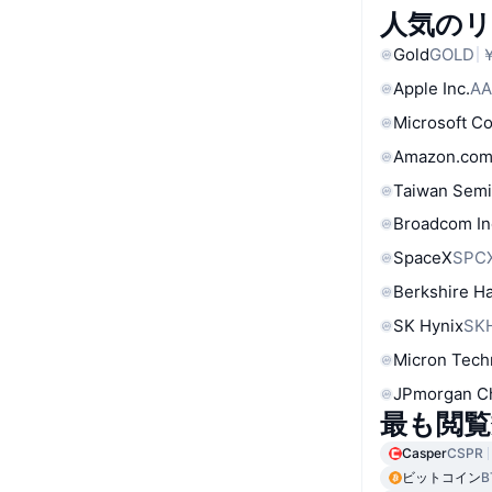
人気の
Gold
GOLD
￥
Apple Inc.
AA
Microsoft C
Amazon.com
Taiwan Semi
Broadcom In
SpaceX
SPC
Berkshire Ha
SK Hynix
SK
Micron Tech
JPmorgan C
最も閲覧
Casper
CSPR
ビットコイン
B