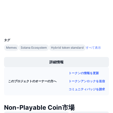
今後の販売予定
etherscan.io
ファンディングレート
エクスプローラー
学んで稼ぐ
ウォレット
カレンダー
UCID
27960
ICOカレンダー
タグ
Memes
Solana Ecosystem
Hybrid token standard
すべて表示
イベントカレンダー
Boost
詳細情報
トークンの情報を更新
トークンアンロックを送信
このプロジェクトのオーナーの方へ
コミュニティバッジを請求
Non-Playable Coin市場