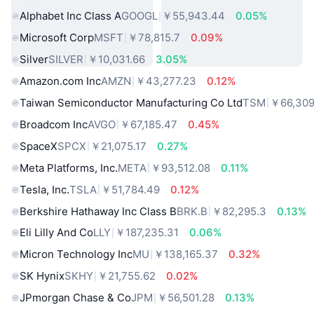
Alphabet Inc Class A
GOOGL
￥55,943.44
0.05%
Microsoft Corp
MSFT
￥78,815.7
0.09%
Silver
SILVER
￥10,031.66
3.05%
Amazon.com Inc
AMZN
￥43,277.23
0.12%
Taiwan Semiconductor Manufacturing Co Ltd
TSM
￥66,309
Broadcom Inc
AVGO
￥67,185.47
0.45%
SpaceX
SPCX
￥21,075.17
0.27%
Meta Platforms, Inc.
META
￥93,512.08
0.11%
Tesla, Inc.
TSLA
￥51,784.49
0.12%
Berkshire Hathaway Inc Class B
BRK.B
￥82,295.3
0.13%
Eli Lilly And Co
LLY
￥187,235.31
0.06%
Micron Technology Inc
MU
￥138,165.37
0.32%
SK Hynix
SKHY
￥21,755.62
0.02%
JPmorgan Chase & Co
JPM
￥56,501.28
0.13%