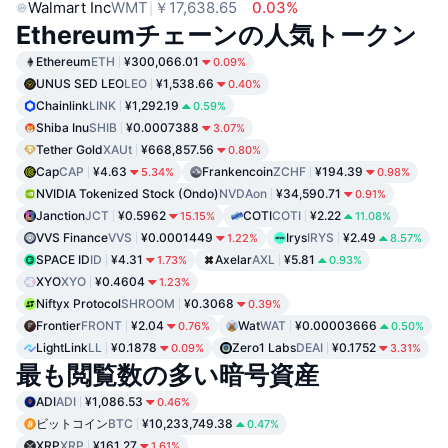
Walmart Inc
WMT
￥17,638.65
0.03%
Ethereumチェーンの人気トークン
Ethereum
ETH
¥300,066.01
0.09%
UNUS SED LEO
LEO
¥1,538.66
0.40%
Chainlink
LINK
¥1,292.19
0.59%
Shiba Inu
SHIB
¥0.0007388
3.07%
Tether Gold
XAUt
¥668,857.56
0.80%
Cap
CAP
¥4.63
Frankencoin
ZCHF
¥194.39
5.34%
0.98%
NVIDIA Tokenized Stock (Ondo)
NVDAon
¥34,590.71
0.91%
Janction
JCT
¥0.5962
COTI
COTI
¥2.22
15.15%
11.08%
VVS Finance
VVS
¥0.0001449
Irys
IRYS
¥2.49
1.22%
8.57%
SPACE ID
ID
¥4.31
Axelar
AXL
¥5.81
1.73%
0.93%
XYO
XYO
¥0.4604
1.23%
Niftyx Protocol
SHROOM
¥0.3068
0.39%
Frontier
FRONT
¥2.04
Wat
WAT
¥0.00003666
0.76%
0.50%
LightLink
LL
¥0.1878
Zero1 Labs
DEAI
¥0.1752
0.09%
3.31%
最も閲覧数の多い暗号資産
ADI
ADI
¥1,086.53
0.46%
ビットコイン
BTC
¥10,233,749.38
0.47%
XRP
XRP
¥161.27
1.61%