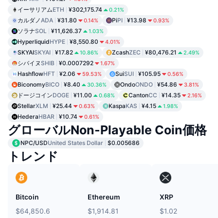
イーサリアム
ETH
¥302,175.74
0.21%
カルダノ
ADA
¥31.80
Pi
PI
¥13.98
0.14%
0.93%
ソラナ
SOL
¥11,626.37
1.03%
Hyperliquid
HYPE
¥8,550.80
4.01%
SKYAI
SKYAI
¥17.82
Zcash
ZEC
¥80,476.21
10.86%
2.49%
シバイヌ
SHIB
¥0.0007292
1.67%
Hashflow
HFT
¥2.06
Sui
SUI
¥105.95
59.53%
0.56%
Biconomy
BICO
¥8.40
Ondo
ONDO
¥54.86
30.36%
3.81%
ドージコイン
DOGE
¥11.00
Canton
CC
¥14.35
0.68%
2.16%
Stellar
XLM
¥25.44
Kaspa
KAS
¥4.15
0.63%
1.98%
Hedera
HBAR
¥10.74
0.61%
グローバルNon-Playable Coin価格
NPC/USD
United States Dollar
$0.005686
トレンド
Bitcoin
Ethereum
XRP
$64,850.6
$1,914.81
$1.02