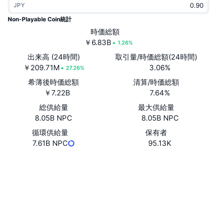
JPY
トレンド
暗号資産ETF
学ぶ
CMC MCP
Non-Playable Coin統計
新着
時価総額
ビットコインETF
x402
ニュース
￥6.83B
1.26%
クリプト
イーサリアムETF
出来高 (24時間)
取引量/時価総額(24時間)
アカデミー
￥209.71M
3.06%
27.26%
政治
希薄後時価総額
清算/時価総額
テクニカル分析
リサーチ
￥7.22B
7.64%
スポーツ
総供給量
最大供給量
RSI
ビデオ一覧
8.05B NPC
8.05B NPC
ファイナンス
MACD
循環供給量
保有者
暗号資産用語集
7.61B NPC
95.13K
テック
ウェブサイト
Website
Whitepaper
デリバティブ
キャンペーン
ソーシャルメディア
NFT
概要
エアドロップ
0x8ed9...5408f6
コントラクト一覧
NFT総合統計
清算
3.9
ダイヤモンド・リワード
評価(CertiK)