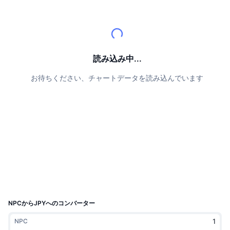
トップトレーダー
記事一覧
取引所の流入/流出
DEX API
コンバーター
リーダーボード
現物
センチメント
エンタープライズ
ニュースレター
インジケーター
トレンド
デリバティブ
料金
CMC Launch
読み込み中...
上場予定
恐怖と強欲指数・
お待ちください、チャートデータを読み込んでいます
リソース
CMCラボ
最近追加されたコイン
アルトコインシーズンインデックス
CMC Max
上昇率上位＆下落率上位
市場サイクル指標
ドキュメンテーション
トップニュース
訪問数最多
ビットコインのドミナンス
よくある質問
Telegramボット
コミュニティセンチメント
CoinMarketCap 20インデックス
AIインテグレーション
広告掲載について
チェーンランキング
CoinMarketCap 100インデックス
CMCエージェントハブ
NPCからJPYへのコンバーター
予測市場
ETFフロー
サイトウィジェット
NPC
スキルマーケットプレイス