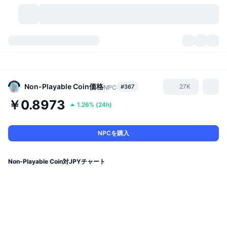
暗号資産
ダッシュボード
暗号資産
DexScan
市場数
ランキング
Non-Playable Coin
価格
27K
#367
NPC
￥0.8973
1.26%
(
24h
)
シグナル
取引所
カテゴリー
New
市況概要
人気急上昇
コミュニティ
過去のスナップショット
現物市場
中央集権型取引所
NPCを購入
新規
フィード
API
トークンのロック解除
暗号資産の数
現物
Non-Playable Coin対JPYチャート
値上がり銘柄
トピック
利回り
プロダクト
ビットコイントレジャリー
デリバティブ
API
ミームエクスプローラー
ライブ
実世界資産
BNBトレジャリー
プロダクト
暗号資産API
分散型取引所