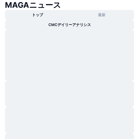
MAGAニュース
トレンド
暗号資産ETF
学ぶ
CMC MCP
トップ
最新
新着
ビットコインETF
CMCデイリーアナリシス
x402
ニュース
クリプト
イーサリアムETF
アカデミー
政治
テクニカル分析
リサーチ
スポーツ
RSI
ビデオ一覧
ファイナンス
MACD
暗号資産用語集
テック
デリバティブ
キャンペーン
NFT
概要
エアドロップ
NFT総合統計
清算
ダイヤモンド・リワード