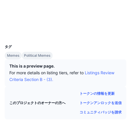
トップトレーダー
記事一覧
取引所の流入/流出
DEX API
コンバーター
ソーシャルメディア
リーダーボード
現物
コントラクト一覧
0xb292...035aD4
センチメント
エンタープライズ
ニュースレター
インジケーター
トレンド
デリバティブ
エクスプローラー
bscscan.com
ウォレット
料金
CMC Launch
上場予定
恐怖と強欲指数・
UCID
29561
リソース
CMCラボ
タグ
最近追加されたコイン
アルトコインシーズンインデックス
Memes
Political Memes
CMC Max
上昇率上位＆下落率上位
市場サイクル指標
This is a preview page.
ドキュメンテーション
For more details on listing tiers, refer to
Listings Review
トップニュース
訪問数最多
ビットコインのドミナンス
Criteria Section B - (3).
よくある質問
Telegramボット
コミュニティセンチメント
CoinMarketCap 20インデックス
トークンの情報を更新
AIインテグレーション
広告掲載について
トークンアンロックを送信
このプロジェクトのオーナーの方へ
チェーンランキング
CoinMarketCap 100インデックス
コミュニティバッジを請求
CMCエージェントハブ
予測市場
ETFフロー
サイトウィジェット
スキルマーケットプレイス