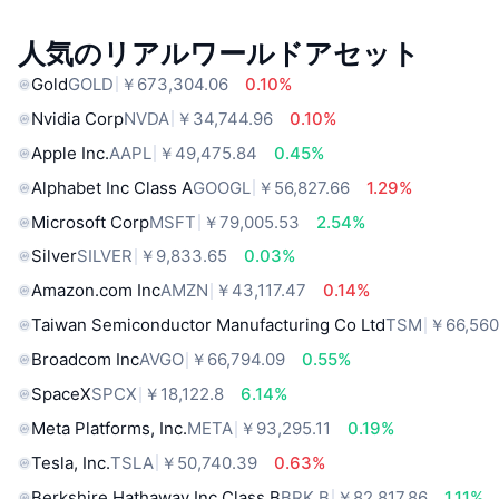
人気のリアルワールドアセット
Gold
GOLD
￥673,304.06
0.10%
Nvidia Corp
NVDA
￥34,744.96
0.10%
Apple Inc.
AAPL
￥49,475.84
0.45%
Alphabet Inc Class A
GOOGL
￥56,827.66
1.29%
Microsoft Corp
MSFT
￥79,005.53
2.54%
Silver
SILVER
￥9,833.65
0.03%
Amazon.com Inc
AMZN
￥43,117.47
0.14%
Taiwan Semiconductor Manufacturing Co Ltd
TSM
￥66,560
Broadcom Inc
AVGO
￥66,794.09
0.55%
SpaceX
SPCX
￥18,122.8
6.14%
Meta Platforms, Inc.
META
￥93,295.11
0.19%
Tesla, Inc.
TSLA
￥50,740.39
0.63%
Berkshire Hathaway Inc Class B
BRK.B
￥82,817.86
1.11%