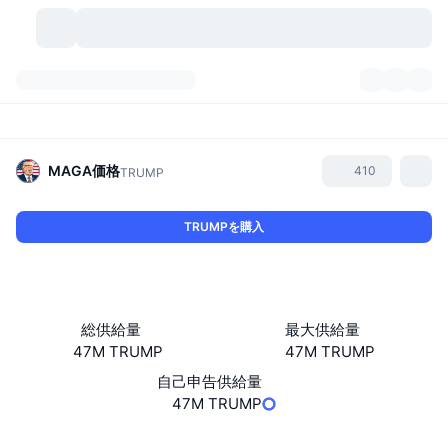
暗号資産
ダッシュボード
暗号資産
DexScan
市場数
ランキング
MAGA
価格
410
TRUMP
シグナル
取引所
カテゴリー
New
市況概要
TRUMPを購入
人気急上昇
コミュニティ
過去のスナップショット
現物市場
中央集権型取引所
新規
フィード
API
トークンのロック解除
暗号資産の数
現物
総供給量
最大供給量
47M TRUMP
47M TRUMP
値上がり銘柄
トピック
利回り
プロダクト
ビットコイントレジャリー
デリバティブ
API
自己申告供給量
ミームエクスプローラー
47M TRUMP
ライブ
実世界資産
BNBトレジャリー
プロダクト
暗号資産API
分散型取引所
ウェブサイト
Website