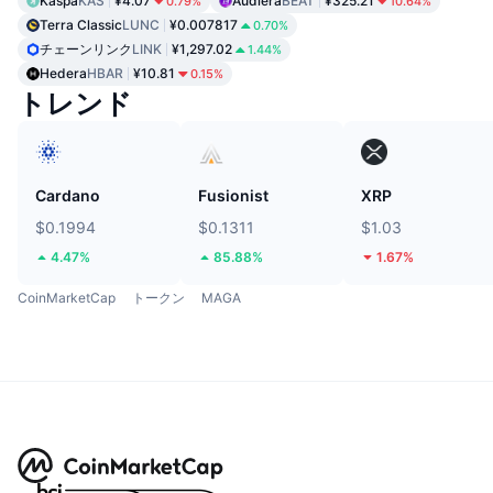
Kaspa
KAS
¥4.07
Audiera
BEAT
¥325.21
0.79%
10.64%
Terra Classic
LUNC
¥0.007817
0.70%
チェーンリンク
LINK
¥1,297.02
1.44%
Hedera
HBAR
¥10.81
0.15%
トレンド
Cardano
Fusionist
XRP
$0.1994
$0.1311
$1.03
4.47%
85.88%
1.67%
CoinMarketCap
トークン
MAGA