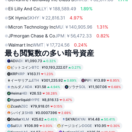
Eli Lilly And Co
LLY
￥188,589.49
1.89%
SK Hynix
SKHY
￥22,816.31
4.97%
Micron Technology Inc
MU
￥140,905.96
1.31%
JPmorgan Chase & Co
JPM
￥56,472.33
0.82%
Walmart Inc
WMT
￥17,724.56
0.24%
最も閲覧数の多い暗号資産
ADI
ADI
¥1,090.73
0.32%
ビットコイン
BTC
¥10,193,222.07
0.27%
XRP
XRP
¥163.11
1.23%
イーサリアム
ETH
¥301,235.92
Pi
PI
¥13.89
0.69%
6.95%
カルダノ
ADA
¥31.58
ソラナ
SOL
¥11,507.06
4.94%
0.68%
Heima
HEI
¥26.53
38.28%
Hyperliquid
HYPE
¥8,816.13
0.47%
Zcash
ZEC
¥79,918.01
0.15%
シバイヌ
SHIB
¥0.0007396
2.69%
Stellar
XLM
¥25.62
SKYAI
SKYAI
¥14.48
0.45%
50.41%
Sui
SUI
¥106.99
ドージコイン
DOGE
¥10.95
0.93%
0.30%