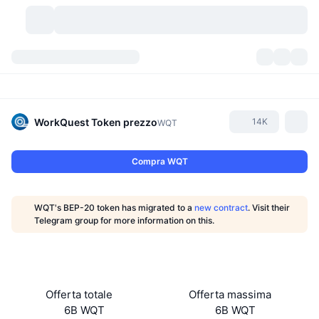
Criptovalute
Dashboard
Criptovalute
DexScan
Mercati
Classifica
WorkQuest Token
prezzo
14K
WQT
Segnali
Scambi
Categorie
New
Panoramica di mercato
Compra WQT
Di tendenza
Community
Istantanee storiche
Mercato Spot
Scambi centralizzati
WQT's BEP-20 token has migrated to a
new contract
. Visit their
Nuovo
Feed
API
Sblocchi di token
N. di criptovalute
Telegram group for more information on this.
Spot
In Rialzo
Argomenti
Rendimenti
Prodotti
Bitcoin Tesorerie
Derivati
API
Explorer meme
Live
Risorse del mondo reale
BNB Tesorerie
Prodotti
API Crypto
Offerta totale
Offerta massima
Exchange decentralizzati
6B WQT
6B WQT