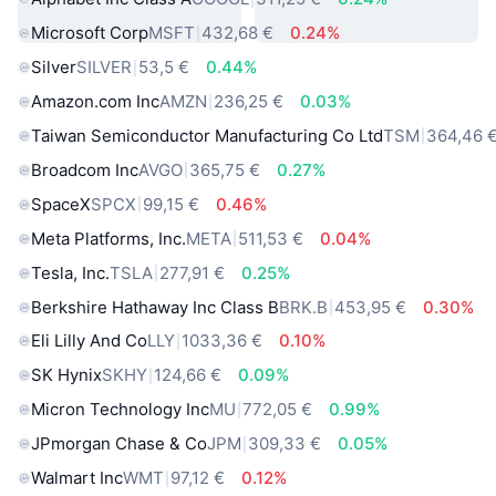
Microsoft Corp
MSFT
432,68 €
0.24%
Silver
SILVER
53,5 €
0.44%
Amazon.com Inc
AMZN
236,25 €
0.03%
Taiwan Semiconductor Manufacturing Co Ltd
TSM
364,46 
Broadcom Inc
AVGO
365,75 €
0.27%
SpaceX
SPCX
99,15 €
0.46%
Meta Platforms, Inc.
META
511,53 €
0.04%
Tesla, Inc.
TSLA
277,91 €
0.25%
Berkshire Hathaway Inc Class B
BRK.B
453,95 €
0.30%
Eli Lilly And Co
LLY
1033,36 €
0.10%
SK Hynix
SKHY
124,66 €
0.09%
Micron Technology Inc
MU
772,05 €
0.99%
JPmorgan Chase & Co
JPM
309,33 €
0.05%
Walmart Inc
WMT
97,12 €
0.12%