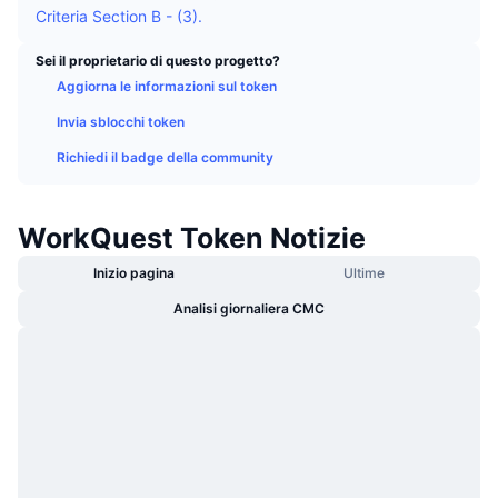
Criteria Section B - (3).
Di tendenza
ETF crypto
Impara
CMC MCP
Sei il proprietario di questo progetto?
Novità
ETF su Bitcoin
Aggiorna le informazioni sul token
x402
Notizie
Invia sblocchi token
Cripto
ETF su Ethereum
Academy
Richiedi il badge della community
Politica
Analisi tecnica
Ricerca
WorkQuest Token Notizie
Sport
RSI
Video
Inizio pagina
Ultime
Finanza
MACD
Glossario
Analisi giornaliera CMC
Tecnologia
Derivati
Campagne
NFT
Panoramica
Airdrop
Statistiche NFT generali
Liquidazioni
Diamanti ricompensa