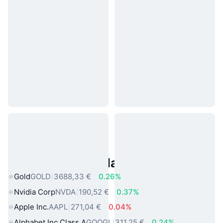
Asset reali popolari
Gold
GOLD
3688,33 €
0.26%
Nvidia Corp
NVDA
190,52 €
0.37%
Apple Inc.
AAPL
271,04 €
0.04%
Alphabet Inc Class A
GOOGL
311,25 €
0.24%