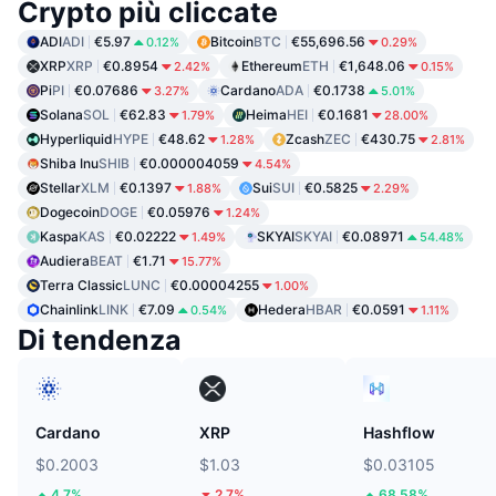
Crypto più cliccate
ADI
ADI
€5.97
Bitcoin
BTC
€55,696.56
0.12%
0.29%
XRP
XRP
€0.8954
Ethereum
ETH
€1,648.06
2.42%
0.15%
Pi
PI
€0.07686
Cardano
ADA
€0.1738
3.27%
5.01%
Solana
SOL
€62.83
Heima
HEI
€0.1681
1.79%
28.00%
Hyperliquid
HYPE
€48.62
Zcash
ZEC
€430.75
1.28%
2.81%
Shiba Inu
SHIB
€0.000004059
4.54%
Stellar
XLM
€0.1397
Sui
SUI
€0.5825
1.88%
2.29%
Dogecoin
DOGE
€0.05976
1.24%
Kaspa
KAS
€0.02222
SKYAI
SKYAI
€0.08971
1.49%
54.48%
Audiera
BEAT
€1.71
15.77%
Terra Classic
LUNC
€0.00004255
1.00%
Chainlink
LINK
€7.09
Hedera
HBAR
€0.0591
0.54%
1.11%
Di tendenza
Cardano
XRP
Hashflow
$0.2003
$1.03
$0.03105
4.7%
2.7%
68.58%