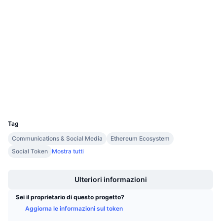
Sito web
Website
Whitepaper
Prossime vendite
Tassi di finanziamento
Impara e guadagna
Social
Contratti
0X3991...61Fef3
Calendari
4.2
Valutazione (CertiK)
etherscan.io
Calendario ICO
Esploratori
Wallets
Calendario eventi
UCID
32257
Tag
Communications & Social Media
Ethereum Ecosystem
Social Token
Mostra tutti
Boost
Ulteriori informazioni
Sei il proprietario di questo progetto?
Aggiorna le informazioni sul token