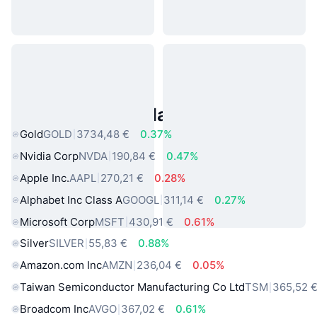
Asset reali popolari
Gold
GOLD
3734,48 €
0.37%
Nvidia Corp
NVDA
190,84 €
0.47%
Apple Inc.
AAPL
270,21 €
0.28%
Alphabet Inc Class A
GOOGL
311,14 €
0.27%
Microsoft Corp
MSFT
430,91 €
0.61%
Silver
SILVER
55,83 €
0.88%
Amazon.com Inc
AMZN
236,04 €
0.05%
Taiwan Semiconductor Manufacturing Co Ltd
TSM
365,52 
Broadcom Inc
AVGO
367,02 €
0.61%