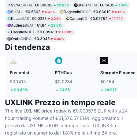
SKYAI
SKYAI
€0.09083
Stellar
XLM
€0.1405
29.83%
1.34%
Sui
SUI
€0.5863
Dogecoin
DOGE
€0.06019
0.43%
0.09%
Kaspa
KAS
€0.0225
Canton
CC
€0.07784
0.24%
10.72%
Audiera
BEAT
€1.84
23.61%
Hashflow
HFT
€0.009413
48.18%
Ondo
ONDO
€0.3045
4.88%
Di tendenza
Fusionist
ETHGas
Stargate Finance
$0.1415
$0.0234
$0.154
90.43%
33.6%
24.91%
UXLINK Prezzo in tempo reale
The live
UXLINK price today
is €0.000576 EUR with a 24-
hour trading volume of €51,576.57 EUR.
Aggiorniamo il
prezzo da UXLINK a EUR in tempo reale.
UXLINK ha
registrato un aumento del 1.81% nelle ultime 24 ore.