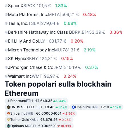
SpaceX
SPCX
101,5 €
1.83%
Meta Platforms, Inc.
META
509,21 €
0.48%
Tesla, Inc.
TSLA
279,04 €
0.68%
Berkshire Hathaway Inc Class B
BRK.B
453,39 €
0.36%
Eli Lilly And Co
LLY
1031,77 €
0.20%
Micron Technology Inc
MU
781,31 €
2.19%
SK Hynix
SKHY
124,31 €
0.15%
JPmorgan Chase & Co
JPM
310,19 €
0.37%
Walmart Inc
WMT
96,97 €
0.24%
Token popolari sulla blockhain
Ethereum
Ethereum
ETH
€1,649.35
0.44%
UNUS SED LEO
LEO
€8.46
Chainlink
LINK
€7.10
0.12%
1.12%
Shiba Inu
SHIB
€0.000004061
2.56%
Tether Gold
XAUt
€3,676.46
0.28%
Optimus AI
OPTI
€0.005529
10.99%