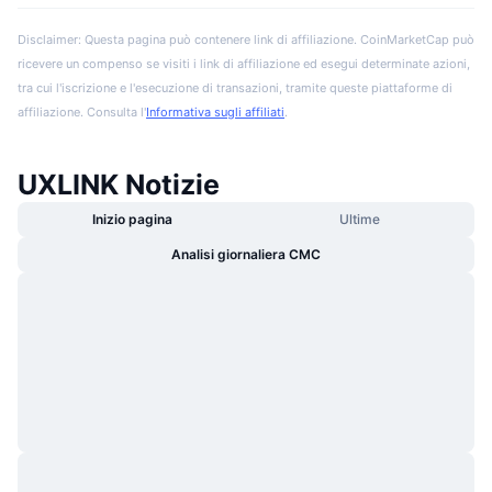
Disclaimer: Questa pagina può contenere link di affiliazione. CoinMarketCap può
ricevere un compenso se visiti i link di affiliazione ed esegui determinate azioni,
tra cui l'iscrizione e l'esecuzione di transazioni, tramite queste piattaforme di
affiliazione. Consulta l'
Informativa sugli affiliati
.
UXLINK Notizie
Inizio pagina
Ultime
Analisi giornaliera CMC