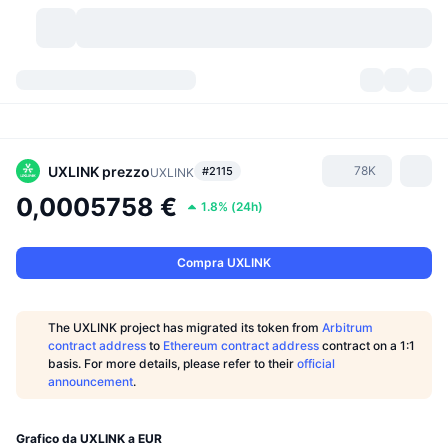
Criptovalute
Dashboard
Criptovalute
DexScan
Mercati
Classifica
UXLINK
prezzo
78K
#2115
UXLINK
0,0005758 €
1.8%
(
24h
)
Segnali
Scambi
Categorie
New
Panoramica di mercato
Di tendenza
Community
Istantanee storiche
Mercato Spot
Scambi centralizzati
Compra UXLINK
Nuovo
Feed
API
Sblocchi di token
N. di criptovalute
Spot
The UXLINK project has migrated its token from
Arbitrum
contract address
to
Ethereum contract address
contract on a 1:1
In Rialzo
Argomenti
Rendimenti
Prodotti
Bitcoin Tesorerie
Derivati
API
basis. For more details, please refer to their
official
announcement
.
Explorer meme
Live
Risorse del mondo reale
BNB Tesorerie
Prodotti
API Crypto
Exchange decentralizzati
Grafico da UXLINK a EUR