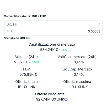
Di tendenza
ETF crypto
Impara
CMC MCP
Novità
ETF su Bitcoin
Convertitore da UXLINK a EUR
x402
Notizie
UXLINK
Cripto
ETF su Ethereum
Academy
EUR
Statistiche UXLINK
Politica
Analisi tecnica
Ricerca
Capitalizzazione di mercato
534,24K €
Sport
1.8%
RSI
Video
Volume (24h)
Vol/Cap. mercato (24h)
Finanza
51,57K €
9,65%
5.07%
MACD
Glossario
FDV
Liq./Cap. Mercato
Tecnologia
575,85K €
3.14%
Derivati
Campagne
Offerta totale
Offerta massima
1B UXLINK
1B UXLINK
NFT
Panoramica
Airdrop
Offerta circolante
Statistiche NFT generali
927,74M UXLINK
Liquidazioni
Diamanti ricompensa