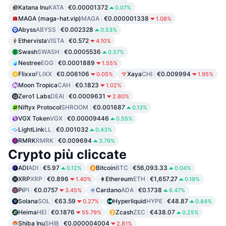
Katana Inu
KATA
€0.00001372
0.07%
MAGA (maga-hat.vip)
MAGA
€0.000001338
1.08%
Abyss
ABYSS
€0.002328
0.53%
Ethervista
VISTA
€0.572
4.10%
Swash
SWASH
€0.0005536
0.57%
Nestree
EGG
€0.0001889
1.55%
Flixxo
FLIXX
€0.006106
Xaya
CHI
€0.009994
0.05%
1.95%
Moon Tropica
CAH
€0.1823
1.02%
Zero1 Labs
DEAI
€0.0009631
2.80%
Niftyx Protocol
SHROOM
€0.001687
0.13%
VGX Token
VGX
€0.00009446
0.55%
LightLink
LL
€0.001032
0.43%
RMRK
RMRK
€0.009694
3.79%
Crypto più cliccate
ADI
ADI
€5.97
Bitcoin
BTC
€56,093.33
0.12%
0.04%
XRP
XRP
€0.896
Ethereum
ETH
€1,657.27
1.40%
0.19%
Pi
PI
€0.0757
Cardano
ADA
€0.1738
3.45%
6.47%
Solana
SOL
€63.59
Hyperliquid
HYPE
€48.87
0.27%
0.84%
Heima
HEI
€0.1876
Zcash
ZEC
€438.07
55.79%
0.25%
Shiba Inu
SHIB
€0.000004004
2.81%