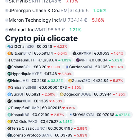
SK Hynix
SKHY
121,48 €
7.19%
JPmorgan Chase & Co
JPM
314,66 €
1.06%
Micron Technology Inc
MU
734,14 €
5.16%
Walmart Inc
WMT
98,53 €
1.21%
Crypto più cliccate
ZIGChain
ZIG
€0.0348
4.23%
Bitcoin
BTC
€55,591.14
XRP
XRP
€0.9053
0.04%
1.64%
Ethereum
ETH
€1,639.84
Pi
PI
€0.08034
1.03%
5.62%
Solana
SOL
€63.20
Cardano
ADA
€0.1653
1.39%
1.37%
Hyperliquid
HYPE
€47.48
3.80%
Heima
HEI
€0.2289
Zcash
ZEC
€424.84
33.32%
5.87%
Shiba Inu
SHIB
€0.000004073
3.80%
Sui
SUI
€0.5821
Dogecoin
DOGE
€0.05944
2.50%
1.85%
Stellar
XLM
€0.1385
4.53%
Pump.fun
PUMP
€0.002015
8.19%
Kaspa
KAS
€0.02199
SKYAI
SKYAI
€0.07068
2.57%
47.78%
PAX Gold
PAXG
€3,675.27
1.45%
Terra Classic
LUNC
€0.00004195
2.99%
Lorenzo Protocol
BANK
€0.03789
5.83%