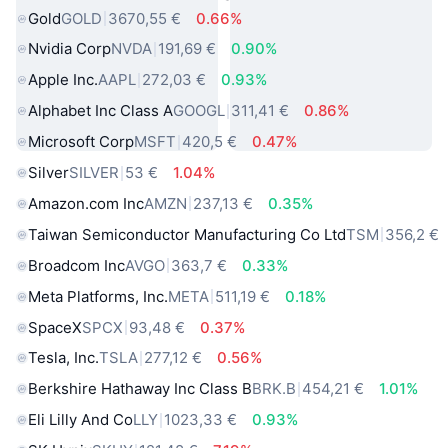
Gold
GOLD
3670,55 €
0.66%
Nvidia Corp
NVDA
191,69 €
0.90%
Apple Inc.
AAPL
272,03 €
0.93%
Alphabet Inc Class A
GOOGL
311,41 €
0.86%
Microsoft Corp
MSFT
420,5 €
0.47%
Silver
SILVER
53 €
1.04%
Amazon.com Inc
AMZN
237,13 €
0.35%
Taiwan Semiconductor Manufacturing Co Ltd
TSM
356,2 €
Broadcom Inc
AVGO
363,7 €
0.33%
Meta Platforms, Inc.
META
511,19 €
0.18%
SpaceX
SPCX
93,48 €
0.37%
Tesla, Inc.
TSLA
277,12 €
0.56%
Berkshire Hathaway Inc Class B
BRK.B
454,21 €
1.01%
Eli Lilly And Co
LLY
1023,33 €
0.93%