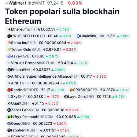
Walmart Inc
WMT
97,24 €
0.03%
Token popolari sulla blockhain
Ethereum
Ethereum
ETH
€1,650.51
0.49%
UNUS SED LEO
LEO
€8.46
Chainlink
LINK
€7.11
0.17%
1.18%
Shiba Inu
SHIB
€0.000004064
2.50%
Tether Gold
XAUt
€3,679.04
0.22%
Aave
AAVE
€78.66
2.87%
Virtuals Protocol
VIRTUAL
€0.4914
0.76%
Ethena
ENA
€0.08027
2.88%
Artificial Superintelligence Alliance
FET
€0.117
3.36%
AINFT
NFT
€0.0000002343
0.09%
Render
RENDER
€1.17
SPX6900
SPX
€0.2874
2.50%
1.91%
Sky
SKY
€0.04804
LayerZero
ZRO
€0.7128
1.87%
6.21%
Quant
QNT
€51.45
0.55%
Zero1 Labs
DEAI
€0.0009638
2.75%
Niftyx Protocol
SHROOM
€0.001688
0.18%
Geeq
GEEQ
€0.002273
1.30%
Frontier
FRONT
€0.01121
0.19%
PEAKDEFI
PEAK
€0.00005349
0.12%