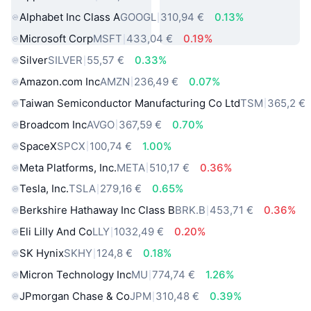
Alphabet Inc Class A
GOOGL
310,94 €
0.13%
Microsoft Corp
MSFT
433,04 €
0.19%
Silver
SILVER
55,57 €
0.33%
Amazon.com Inc
AMZN
236,49 €
0.07%
Taiwan Semiconductor Manufacturing Co Ltd
TSM
365,2 €
Broadcom Inc
AVGO
367,59 €
0.70%
SpaceX
SPCX
100,74 €
1.00%
Meta Platforms, Inc.
META
510,17 €
0.36%
Tesla, Inc.
TSLA
279,16 €
0.65%
Berkshire Hathaway Inc Class B
BRK.B
453,71 €
0.36%
Eli Lilly And Co
LLY
1032,49 €
0.20%
SK Hynix
SKHY
124,8 €
0.18%
Micron Technology Inc
MU
774,74 €
1.26%
JPmorgan Chase & Co
JPM
310,48 €
0.39%