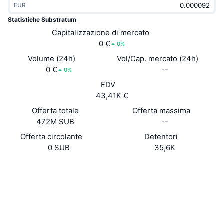
EUR
Di tendenza
ETF crypto
Impara
CMC MCP
Statistiche Substratum
Novità
Capitalizzazione di mercato
ETF su Bitcoin
x402
Notizie
0 €
0%
Cripto
ETF su Ethereum
Volume (24h)
Vol/Cap. mercato (24h)
Academy
0 €
--
0%
Politica
FDV
Analisi tecnica
Ricerca
43,41K €
Sport
Offerta totale
Offerta massima
RSI
Video
472M SUB
--
Finanza
MACD
Offerta circolante
Detentori
Glossario
0 SUB
35,6K
Tecnologia
Sito web
Website
Whitepaper
Derivati
Campagne
Social
NFT
Panoramica
Airdrop
Contratti
0x8D75...4DE63a
2.8
Valutazione (CertiK)
Statistiche NFT generali
Liquidazioni
Diamanti ricompensa
Audits