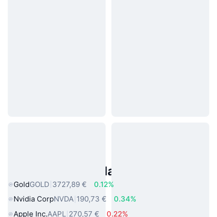
Asset reali popolari
Gold
GOLD
3727,89 €
0.12%
Nvidia Corp
NVDA
190,73 €
0.34%
Apple Inc.
AAPL
270,57 €
0.22%