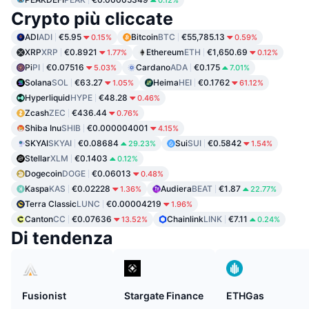
Crypto più cliccate
ADI
ADI
€5.95
Bitcoin
BTC
€55,785.13
0.15%
0.59%
XRP
XRP
€0.8921
Ethereum
ETH
€1,650.69
1.77%
0.12%
Pi
PI
€0.07516
Cardano
ADA
€0.175
5.03%
7.01%
Solana
SOL
€63.27
Heima
HEI
€0.1762
1.05%
61.12%
Hyperliquid
HYPE
€48.28
0.46%
Zcash
ZEC
€436.44
0.76%
Shiba Inu
SHIB
€0.000004001
4.15%
SKYAI
SKYAI
€0.08684
Sui
SUI
€0.5842
29.23%
1.54%
Stellar
XLM
€0.1403
0.12%
Dogecoin
DOGE
€0.06013
0.48%
Kaspa
KAS
€0.02228
Audiera
BEAT
€1.87
1.36%
22.77%
Terra Classic
LUNC
€0.00004219
1.96%
Canton
CC
€0.07636
Chainlink
LINK
€7.11
13.52%
0.24%
Di tendenza
Fusionist
Stargate Finance
ETHGas