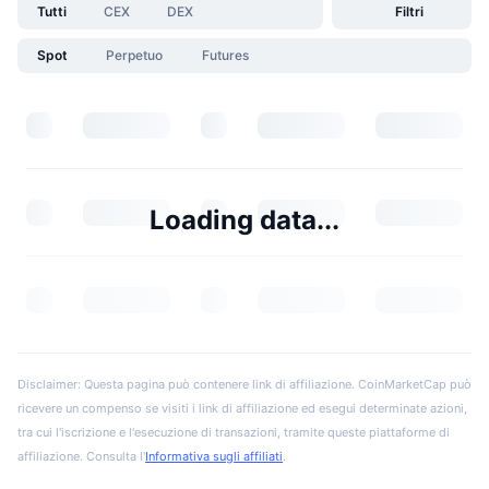
Tutti
CEX
DEX
Filtri
Spot
Perpetuo
Futures
Loading data...
Disclaimer: Questa pagina può contenere link di affiliazione. CoinMarketCap può
ricevere un compenso se visiti i link di affiliazione ed esegui determinate azioni,
tra cui l'iscrizione e l'esecuzione di transazioni, tramite queste piattaforme di
affiliazione. Consulta l'
Informativa sugli affiliati
.