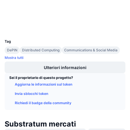
Prossime vendite
etherscan.io
Tassi di finanziamento
Impara e guadagna
Esploratori
Wallets
Calendari
UCID
1984
Calendario ICO
Tag
DePIN
Distributed Computing
Communications & Social Media
Calendario eventi
Mostra tutti
Ulteriori informazioni
Sei il proprietario di questo progetto?
Aggiorna le informazioni sul token
Invia sblocchi token
Richiedi il badge della community
Substratum mercati