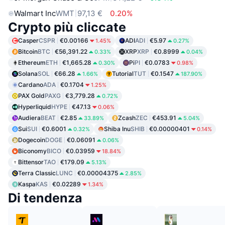
Walmart Inc
WMT
97,13 €
0.20%
Crypto più cliccate
Casper
CSPR
€0.00166
ADI
ADI
€5.97
1.45%
0.27%
Bitcoin
BTC
€56,391.22
XRP
XRP
€0.8999
0.33%
0.04%
Ethereum
ETH
€1,665.28
Pi
PI
€0.0783
0.30%
0.98%
Solana
SOL
€66.28
Tutorial
TUT
€0.1547
1.66%
187.90%
Cardano
ADA
€0.1704
1.25%
PAX Gold
PAXG
€3,779.28
0.72%
Hyperliquid
HYPE
€47.13
0.06%
Audiera
BEAT
€2.85
Zcash
ZEC
€453.91
33.89%
5.04%
Sui
SUI
€0.6001
Shiba Inu
SHIB
€0.00000401
0.32%
0.14%
Dogecoin
DOGE
€0.06091
0.06%
Biconomy
BICO
€0.03959
18.84%
Bittensor
TAO
€179.09
5.13%
Terra Classic
LUNC
€0.00004375
2.85%
Kaspa
KAS
€0.02289
1.34%
Di tendenza