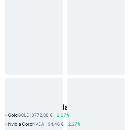
Asset reali popolari
Gold
GOLD
3772,88 €
2.07%
Nvidia Corp
NVDA
194,46 €
2.27%