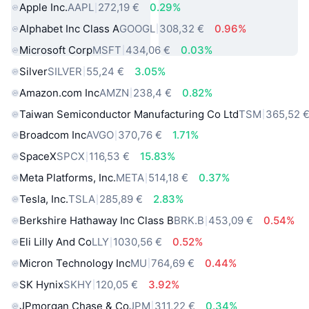
Apple Inc.
AAPL
272,19 €
0.29%
Alphabet Inc Class A
GOOGL
308,32 €
0.96%
Microsoft Corp
MSFT
434,06 €
0.03%
Silver
SILVER
55,24 €
3.05%
Amazon.com Inc
AMZN
238,4 €
0.82%
Taiwan Semiconductor Manufacturing Co Ltd
TSM
365,52 
Broadcom Inc
AVGO
370,76 €
1.71%
SpaceX
SPCX
116,53 €
15.83%
Meta Platforms, Inc.
META
514,18 €
0.37%
Tesla, Inc.
TSLA
285,89 €
2.83%
Berkshire Hathaway Inc Class B
BRK.B
453,09 €
0.54%
Eli Lilly And Co
LLY
1030,56 €
0.52%
Micron Technology Inc
MU
764,69 €
0.44%
SK Hynix
SKHY
120,05 €
3.92%
JPmorgan Chase & Co
JPM
311,22 €
0.34%