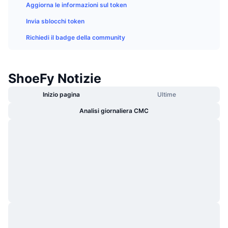
Aggiorna le informazioni sul token
Di tendenza
ETF crypto
Impara
CMC MCP
Invia sblocchi token
Novità
ETF su Bitcoin
Richiedi il badge della community
x402
Notizie
Cripto
ETF su Ethereum
Academy
ShoeFy Notizie
Politica
Analisi tecnica
Ricerca
Inizio pagina
Ultime
Sport
Analisi giornaliera CMC
RSI
Video
Finanza
MACD
Glossario
Tecnologia
Derivati
Campagne
NFT
Panoramica
Airdrop
Statistiche NFT generali
Liquidazioni
Diamanti ricompensa