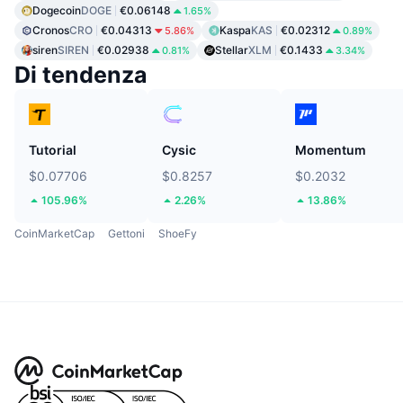
Dogecoin
DOGE
€0.06148
1.65%
Cronos
CRO
€0.04313
Kaspa
KAS
€0.02312
5.86%
0.89%
siren
SIREN
€0.02938
Stellar
XLM
€0.1433
0.81%
3.34%
Di tendenza
Tutorial
Cysic
Momentum
$0.07706
$0.8257
$0.2032
105.96%
2.26%
13.86%
CoinMarketCap
Gettoni
ShoeFy