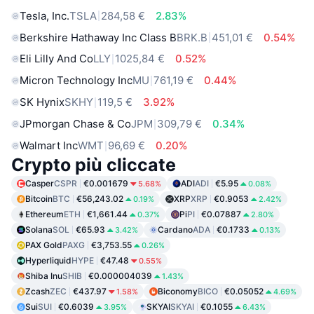
Tesla, Inc.
TSLA
284,58 €
2.83%
Berkshire Hathaway Inc Class B
BRK.B
451,01 €
0.54%
Eli Lilly And Co
LLY
1025,84 €
0.52%
Micron Technology Inc
MU
761,19 €
0.44%
SK Hynix
SKHY
119,5 €
3.92%
JPmorgan Chase & Co
JPM
309,79 €
0.34%
Walmart Inc
WMT
96,69 €
0.20%
Crypto più cliccate
Casper
CSPR
€0.001679
ADI
ADI
€5.95
5.68%
0.08%
Bitcoin
BTC
€56,243.02
XRP
XRP
€0.9053
0.19%
2.42%
Ethereum
ETH
€1,661.44
Pi
PI
€0.07887
0.37%
2.80%
Solana
SOL
€65.93
Cardano
ADA
€0.1733
3.42%
0.13%
PAX Gold
PAXG
€3,753.55
0.26%
Hyperliquid
HYPE
€47.48
0.55%
Shiba Inu
SHIB
€0.000004039
1.43%
Zcash
ZEC
€437.97
Biconomy
BICO
€0.05052
1.58%
4.69%
Sui
SUI
€0.6039
SKYAI
SKYAI
€0.1055
3.95%
6.43%