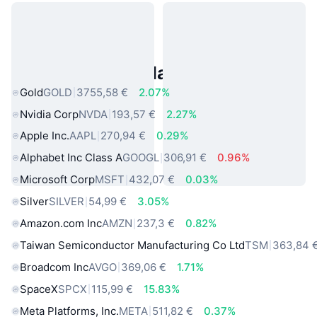
Asset reali popolari
Gold
GOLD
3755,58 €
2.07%
Nvidia Corp
NVDA
193,57 €
2.27%
Apple Inc.
AAPL
270,94 €
0.29%
Alphabet Inc Class A
GOOGL
306,91 €
0.96%
Microsoft Corp
MSFT
432,07 €
0.03%
Silver
SILVER
54,99 €
3.05%
Amazon.com Inc
AMZN
237,3 €
0.82%
Taiwan Semiconductor Manufacturing Co Ltd
TSM
363,84 
Broadcom Inc
AVGO
369,06 €
1.71%
SpaceX
SPCX
115,99 €
15.83%
Meta Platforms, Inc.
META
511,82 €
0.37%