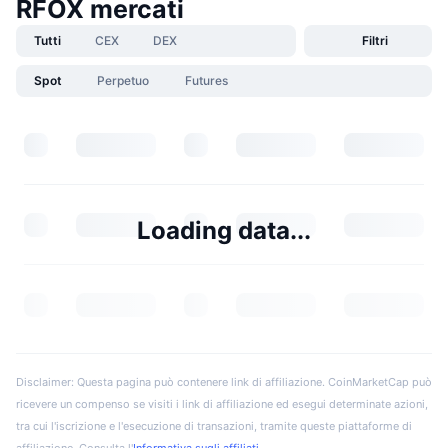
RFOX mercati
Tutti
CEX
DEX
Filtri
Spot
Perpetuo
Futures
Loading data...
Disclaimer: Questa pagina può contenere link di affiliazione. CoinMarketCap può
ricevere un compenso se visiti i link di affiliazione ed esegui determinate azioni,
tra cui l'iscrizione e l'esecuzione di transazioni, tramite queste piattaforme di
affiliazione. Consulta l'
Informativa sugli affiliati
.