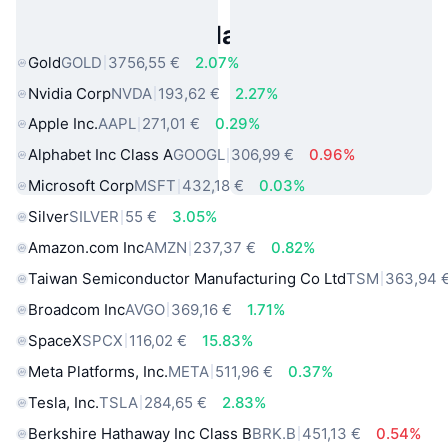
Asset reali popolari
Gold
GOLD
3756,55 €
2.07%
Nvidia Corp
NVDA
193,62 €
2.27%
Apple Inc.
AAPL
271,01 €
0.29%
Alphabet Inc Class A
GOOGL
306,99 €
0.96%
Microsoft Corp
MSFT
432,18 €
0.03%
Silver
SILVER
55 €
3.05%
Amazon.com Inc
AMZN
237,37 €
0.82%
Taiwan Semiconductor Manufacturing Co Ltd
TSM
363,94 
Broadcom Inc
AVGO
369,16 €
1.71%
SpaceX
SPCX
116,02 €
15.83%
Meta Platforms, Inc.
META
511,96 €
0.37%
Tesla, Inc.
TSLA
284,65 €
2.83%
Berkshire Hathaway Inc Class B
BRK.B
451,13 €
0.54%