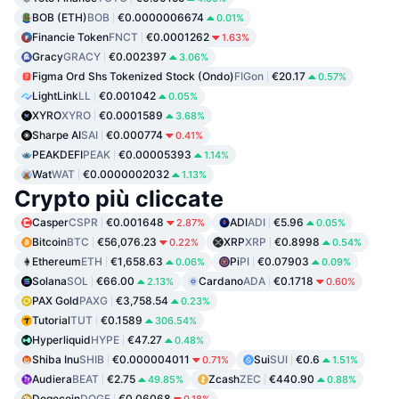
BOB (ETH)
BOB
€0.0000006674
0.01%
Financie Token
FNCT
€0.0001262
1.63%
Gracy
GRACY
€0.002397
3.06%
Figma Ord Shs Tokenized Stock (Ondo)
FIGon
€20.17
0.57%
LightLink
LL
€0.001042
0.05%
XYRO
XYRO
€0.0001589
3.68%
Sharpe AI
SAI
€0.000774
0.41%
PEAKDEFI
PEAK
€0.00005393
1.14%
Wat
WAT
€0.0000002032
1.13%
Crypto più cliccate
Casper
CSPR
€0.001648
ADI
ADI
€5.96
2.87%
0.05%
Bitcoin
BTC
€56,076.23
XRP
XRP
€0.8998
0.22%
0.54%
Ethereum
ETH
€1,658.63
Pi
PI
€0.07903
0.06%
0.09%
Solana
SOL
€66.00
Cardano
ADA
€0.1718
2.13%
0.60%
PAX Gold
PAXG
€3,758.54
0.23%
Tutorial
TUT
€0.1589
306.54%
Hyperliquid
HYPE
€47.27
0.48%
Shiba Inu
SHIB
€0.000004011
Sui
SUI
€0.6
0.71%
1.51%
Audiera
BEAT
€2.75
Zcash
ZEC
€440.90
49.85%
0.88%
Dogecoin
DOGE
€0.06068