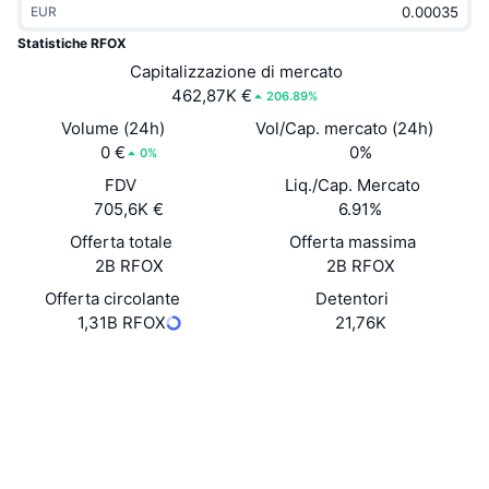
EUR
Di tendenza
ETF crypto
Impara
CMC MCP
Statistiche RFOX
Novità
Capitalizzazione di mercato
ETF su Bitcoin
x402
Notizie
462,87K €
206.89%
Cripto
ETF su Ethereum
Volume (24h)
Vol/Cap. mercato (24h)
Academy
0 €
0%
0%
Politica
FDV
Liq./Cap. Mercato
Analisi tecnica
Ricerca
705,6K €
6.91%
Sport
Offerta totale
Offerta massima
RSI
Video
2B RFOX
2B RFOX
Finanza
MACD
Offerta circolante
Detentori
Glossario
1,31B RFOX
21,76K
Tecnologia
Website
Whitepaper
Derivati
Campagne
Sito web
NFT
Panoramica
Airdrop
Social
Statistiche NFT generali
0xa1d6...1b8262
Contratti
Liquidazioni
Diamanti ricompensa