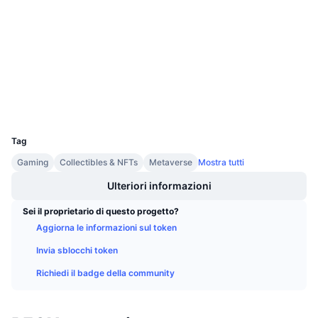
3.6
Prossime vendite
Valutazione (CertiK)
Tassi di finanziamento
Impara e guadagna
Audits
etherscan.io
Calendari
Esploratori
Wallets
Calendario ICO
UCID
7654
Calendario eventi
Tag
Gaming
Collectibles & NFTs
Metaverse
Mostra tutti
Ulteriori informazioni
Sei il proprietario di questo progetto?
Aggiorna le informazioni sul token
Invia sblocchi token
Richiedi il badge della community