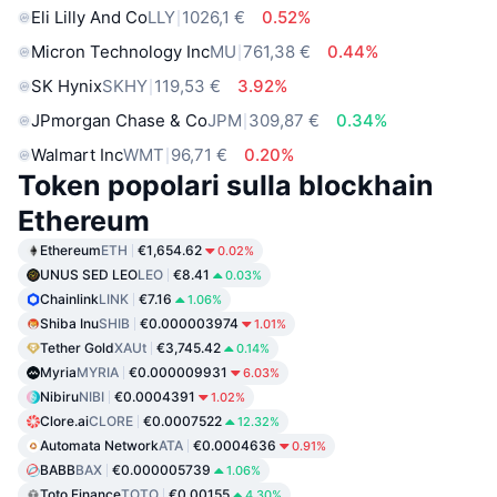
Eli Lilly And Co
LLY
1026,1 €
0.52%
Micron Technology Inc
MU
761,38 €
0.44%
SK Hynix
SKHY
119,53 €
3.92%
JPmorgan Chase & Co
JPM
309,87 €
0.34%
Walmart Inc
WMT
96,71 €
0.20%
Token popolari sulla blockhain
Ethereum
Ethereum
ETH
€1,654.62
0.02%
UNUS SED LEO
LEO
€8.41
0.03%
Chainlink
LINK
€7.16
1.06%
Shiba Inu
SHIB
€0.000003974
1.01%
Tether Gold
XAUt
€3,745.42
0.14%
Myria
MYRIA
€0.000009931
6.03%
Nibiru
NIBI
€0.0004391
1.02%
Clore.ai
CLORE
€0.0007522
12.32%
Automata Network
ATA
€0.0004636
0.91%
BABB
BAX
€0.000005739
1.06%
Toto Finance
TOTO
€0.00155
4.30%