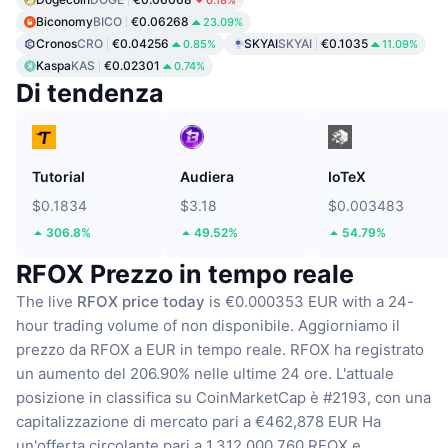
0.18%
Biconomy
BICO
€0.06268
23.09%
Cronos
CRO
€0.04256
SKYAI
SKYAI
€0.1035
0.85%
11.09%
Kaspa
KAS
€0.02301
0.74%
Di tendenza
Tutorial
Audiera
IoTeX
$0.1834
$3.18
$0.003483
306.8%
49.52%
54.79%
RFOX Prezzo in tempo reale
The live
RFOX price today
is €0.000353 EUR with a 24-
hour trading volume of non disponibile.
Aggiorniamo il
prezzo da RFOX a EUR in tempo reale.
RFOX ha registrato
un aumento del 206.90% nelle ultime 24 ore.
L'attuale
posizione in classifica su CoinMarketCap è #2193, con una
capitalizzazione di mercato pari a €462,878 EUR
Ha
un'offerta circolante pari a 1,312,000,760 RFOX
e