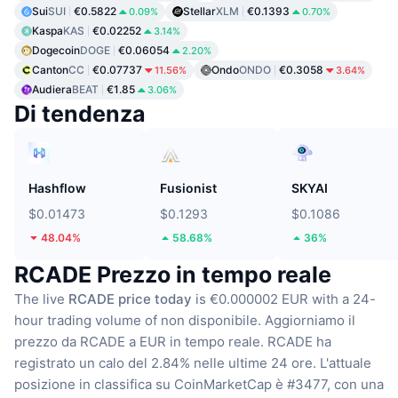
Sui
SUI
€0.5822
Stellar
XLM
€0.1393
0.09%
0.70%
Kaspa
KAS
€0.02252
3.14%
Dogecoin
DOGE
€0.06054
2.20%
Canton
CC
€0.07737
Ondo
ONDO
€0.3058
11.56%
3.64%
Audiera
BEAT
€1.85
3.06%
Di tendenza
Hashflow
Fusionist
SKYAI
$0.01473
$0.1293
$0.1086
48.04%
58.68%
36%
RCADE Prezzo in tempo reale
The live
RCADE price today
is €0.000002 EUR with a 24-
hour trading volume of non disponibile.
Aggiorniamo il
prezzo da RCADE a EUR in tempo reale.
RCADE ha
registrato un calo del 2.84% nelle ultime 24 ore.
L'attuale
posizione in classifica su CoinMarketCap è #3477, con una