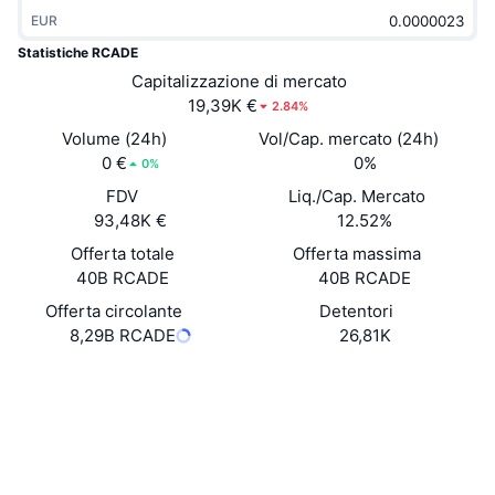
Di tendenza
ETF crypto
EUR
Impara
CMC MCP
Statistiche RCADE
Novità
ETF su Bitcoin
Capitalizzazione di mercato
x402
Notizie
19,39K €
2.84%
Cripto
ETF su Ethereum
Volume (24h)
Vol/Cap. mercato (24h)
Academy
0 €
0%
0%
Politica
Analisi tecnica
FDV
Liq./Cap. Mercato
Ricerca
93,48K €
12.52%
Sport
RSI
Video
Offerta totale
Offerta massima
40B RCADE
40B RCADE
Finanza
MACD
Glossario
Offerta circolante
Detentori
8,29B RCADE
26,81K
Tecnologia
Derivati
Campagne
Sito web
Website
Social
NFT
Panoramica
Airdrop
0x6f00...fd508f
Contratti
Statistiche NFT generali
Liquidazioni
Diamanti ricompensa
3.5
Valutazione (CertiK)