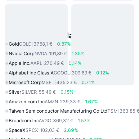
Asset reali popolari
Gold
GOLD
3768,1 €
0.87%
Nvidia Corp
NVDA
191,89 €
1.35%
Apple Inc.
AAPL
270,49 €
0.14%
Alphabet Inc Class A
GOOGL
309,69 €
0.12%
Microsoft Corp
MSFT
435,23 €
0.71%
Silver
SILVER
55,49 €
0.15%
Amazon.com Inc
AMZN
239,33 €
1.67%
Taiwan Semiconductor Manufacturing Co Ltd
TSM
363,85 
Broadcom Inc
AVGO
369,32 €
1.57%
SpaceX
SPCX
102,03 €
2.69%