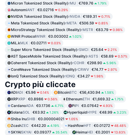
Micron Tokenized Stock (Reality)
rMU
€769.76
1.79%
Autonomi
ANT
€0.02716
0.29%
NVIDIA Tokenized Stock (Reality)
rNVDA
€189.31
0.71%
Meta Tokenized Stock (Reality)
rMETA
€506.59
0.85%
MicroStrategy Tokenized Stock (Reality)
rMSTR
€83.79
0.98%
WINR Protocol
WINR
€0.003002
1.02%
MiL.k
MLK
€0.02711
0.03%
Super Micro Tokenized Stock (Reality)
rSMCI
€25.64
2.21%
AST SpaceMobile Tokenized Stock (Reality)
rASTS
€58.69
0.57%
Coherent Tokenized Stock (Reality)
rCOHR
€298.90
5.96%
CoreWeave Tokenized Stock (Reality)
rCRWV
€74.77
2.97%
IonQ Tokenized Stock (Reality)
rIONQ
€34.27
1.98%
Crypto più cliccate
ADI
ADI
€5.96
Bitcoin
BTC
€56,430.94
0.14%
1.58%
XRP
XRP
€0.8986
Ethereum
ETH
€1,669.32
0.56%
1.75%
Cardano
ADA
€0.1736
Pi
PI
€0.07642
4.71%
4.93%
Solana
SOL
€63.92
Hyperliquid
HYPE
€48.99
1.26%
3.23%
Shiba Inu
SHIB
€0.000004021
1.05%
Zcash
ZEC
€442.20
Hashflow
HFT
€0.01272
4.19%
48.48%
SKYAI
SKYAI
€0.09377
Heima
HEI
€0.2001
35.54%
13.63%