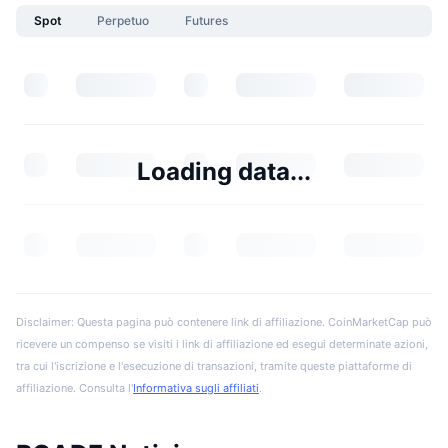
Spot
Perpetuo
Futures
Loading data...
Disclaimer: Questa pagina può contenere link di affiliazione. CoinMarketCap può
ricevere un compenso se visiti i link di affiliazione ed esegui determinate azioni,
tra cui l'iscrizione e l'esecuzione di transazioni, tramite queste piattaforme di
affiliazione. Consulta l'
Informativa sugli affiliati
.