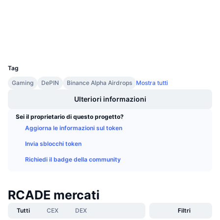
Prossime vendite
arbiscan.io
Tassi di finanziamento
Impara e guadagna
Esploratori
Wallets
Calendari
UCID
37260
Tag
Calendario ICO
Gaming
DePIN
Binance Alpha Airdrops
Mostra tutti
Calendario eventi
Ulteriori informazioni
Sei il proprietario di questo progetto?
Aggiorna le informazioni sul token
Invia sblocchi token
Richiedi il badge della community
RCADE mercati
Tutti
CEX
DEX
Filtri