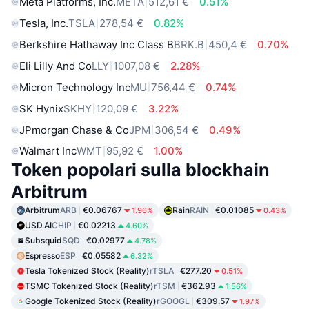
Meta Platforms, Inc.
META
512,61 €
0.51%
Tesla, Inc.
TSLA
278,54 €
0.82%
Berkshire Hathaway Inc Class B
BRK.B
450,4 €
0.70%
Eli Lilly And Co
LLY
1007,08 €
2.28%
Micron Technology Inc
MU
756,44 €
0.74%
SK Hynix
SKHY
120,09 €
3.22%
JPmorgan Chase & Co
JPM
306,54 €
0.49%
Walmart Inc
WMT
95,92 €
1.00%
Token popolari sulla blockhain
Arbitrum
Arbitrum
ARB
€0.06767
Rain
RAIN
€0.01085
1.96%
0.43%
USD.AI
CHIP
€0.02213
4.60%
Subsquid
SQD
€0.02977
4.78%
Espresso
ESP
€0.05582
6.32%
Tesla Tokenized Stock (Reality)
rTSLA
€277.20
0.51%
TSMC Tokenized Stock (Reality)
rTSM
€362.93
1.56%
Google Tokenized Stock (Reality)
rGOOGL
€309.57
1.97%