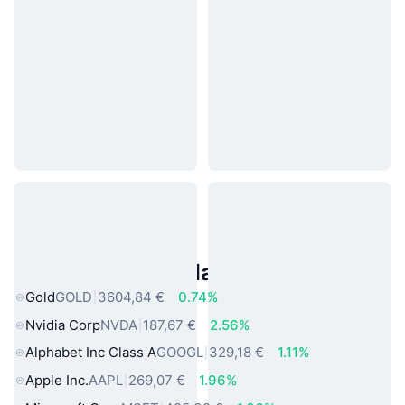
Asset reali popolari
Gold
GOLD
3604,84 €
0.74%
Nvidia Corp
NVDA
187,67 €
2.56%
Alphabet Inc Class A
GOOGL
329,18 €
1.11%
Apple Inc.
AAPL
269,07 €
1.96%