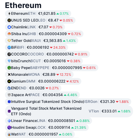
Ethereum
Ethereum
ETH
€1,621.85
0.17%
UNUS SED LEO
LEO
€8.47
0.05%
Chainlink
LINK
€7.07
0.73%
Shiba Inu
SHIB
€0.000004309
0.72%
Tether Gold
XAUt
€3,563.85
1.43%
BiFi
BIFI
€0.0006192
24.33%
COCORO
COCORO
€0.000000742
0.91%
bitsCrunch
BCUT
€0.0005016
0.38%
Baby Pepe
BABYPEPE
€0.0000007995
0.61%
Monavale
MONA
€28.89
12.72%
Gamium
GMM
€0.000006222
4.12%
END
END
€0.0026
0.27%
3space Art
PACE
€0.004354
4.46%
Intuitive Surgical Tokenized Stock (Ondo)
ISRGon
€321.30
1.88%
Vanguard Total Stock Market Tokenized
VTIon
€333.01
1.68%
ETF (Ondo)
Linear Finance
LINA
€0.000008501
0.88%
Houdini Swap
LOCK
€0.0009114
21.39%
Wat
WAT
€0.0000001957
0.06%