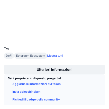
4.0
Prossime vendite
Valutazione (CertiK)
Tassi di finanziamento
Impara e guadagna
Audits
etherscan.io
Calendari
Esploratori
Wallets
Calendario ICO
UCID
3853
Calendario eventi
Tag
DeFi
Ethereum Ecosystem
Mostra tutti
Boost
Ulteriori informazioni
Sei il proprietario di questo progetto?
Aggiorna le informazioni sul token
Invia sblocchi token
Richiedi il badge della community