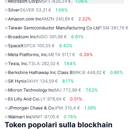
Microsoft Corp
MSFT
425,39 €
1.06%
Silver
SILVER
53,21 €
1.09%
Amazon.com Inc
AMZN
240,89 €
2.32%
Taiwan Semiconductor Manufacturing Co Ltd
TSM
361,76 €
Broadcom Inc
AVGO
361,98 €
6.61%
SpaceX
SPCX
100,55 €
9.43%
Meta Platforms, Inc.
META
511,1 €
0.39%
Tesla, Inc.
TSLA
282,02 €
1.64%
Berkshire Hathaway Inc Class B
BRK.B
448,02 €
0.80%
SK Hynix
SKHY
134,59 €
8.17%
Micron Technology Inc
MU
772,99 €
7.62%
Eli Lilly And Co
LLY
978,64 €
0.51%
JPmorgan Chase & Co
JPM
310,4 €
1.38%
Walmart Inc
WMT
97,05 €
0.76%
Token popolari sulla blockhain