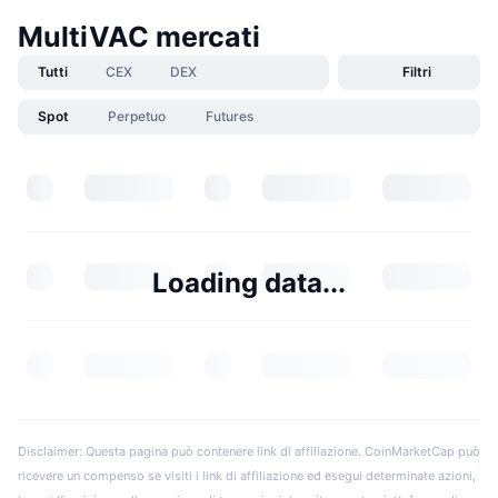
MultiVAC mercati
Tutti
CEX
DEX
Filtri
Spot
Perpetuo
Futures
Loading data...
Disclaimer: Questa pagina può contenere link di affiliazione. CoinMarketCap può
ricevere un compenso se visiti i link di affiliazione ed esegui determinate azioni,