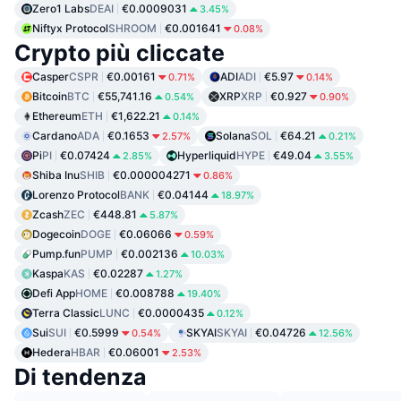
Zero1 Labs
DEAI
€0.0009031
3.45%
Niftyx Protocol
SHROOM
€0.001641
0.08%
Crypto più cliccate
Casper
CSPR
€0.00161
ADI
ADI
€5.97
0.71%
0.14%
Bitcoin
BTC
€55,741.16
XRP
XRP
€0.927
0.54%
0.90%
Ethereum
ETH
€1,622.21
0.14%
Cardano
ADA
€0.1653
Solana
SOL
€64.21
2.57%
0.21%
Pi
PI
€0.07424
Hyperliquid
HYPE
€49.04
2.85%
3.55%
Shiba Inu
SHIB
€0.000004271
0.86%
Lorenzo Protocol
BANK
€0.04144
18.97%
Zcash
ZEC
€448.81
5.87%
Dogecoin
DOGE
€0.06066
0.59%
Pump.fun
PUMP
€0.002136
10.03%
Kaspa
KAS
€0.02287
1.27%
Defi App
HOME
€0.008788
19.40%
Terra Classic
LUNC
€0.0000435
0.12%
Sui
SUI
€0.5999
SKYAI
SKYAI
€0.04726
0.54%
12.56%
Hedera
HBAR
€0.06001
2.53%
Di tendenza