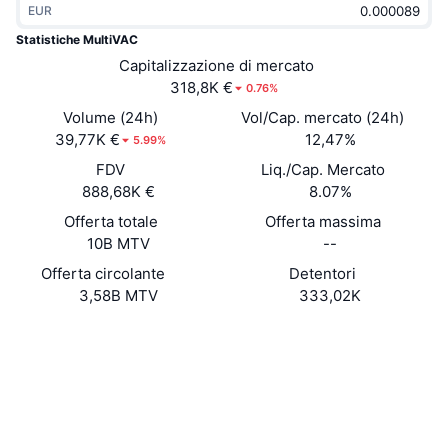
EUR
Di tendenza
ETF crypto
Impara
CMC MCP
Statistiche MultiVAC
Novità
Capitalizzazione di mercato
ETF su Bitcoin
x402
Notizie
318,8K €
0.76%
Cripto
ETF su Ethereum
Volume (24h)
Vol/Cap. mercato (24h)
Academy
39,77K €
12,47%
5.99%
Politica
FDV
Liq./Cap. Mercato
Analisi tecnica
Ricerca
888,68K €
8.07%
Sport
Offerta totale
Offerta massima
RSI
Video
10B MTV
--
Finanza
MACD
Offerta circolante
Detentori
Glossario
3,58B MTV
333,02K
Tecnologia
Sito web
Website
Whitepaper
Derivati
Campagne
NFT
Social
Panoramica
Airdrop
Statistiche NFT generali
0x6226...fab77f
Contratti
Liquidazioni
Diamanti ricompensa