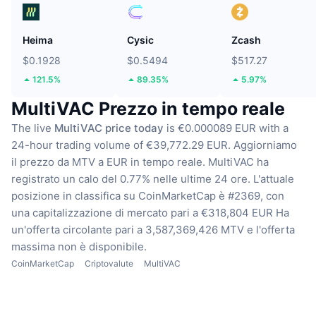
Heima
Cysic
Zcash
$0.1928
$0.5494
$517.27
121.5%
89.35%
5.97%
MultiVAC Prezzo in tempo reale
The live
MultiVAC price today
is €0.000089 EUR with a
24-hour trading volume of €39,772.29 EUR.
Aggiorniamo
il prezzo da MTV a EUR in tempo reale.
MultiVAC ha
registrato un calo del 0.77% nelle ultime 24 ore.
L'attuale
posizione in classifica su CoinMarketCap è #2369, con
una capitalizzazione di mercato pari a €318,804 EUR
Ha
un'offerta circolante pari a 3,587,369,426 MTV
e l'offerta
massima non è disponibile.
CoinMarketCap
Criptovalute
MultiVAC