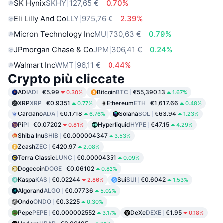
SK Hynix
SKHY
127,65 €
0.70%
Eli Lilly And Co
LLY
975,76 €
2.39%
Micron Technology Inc
MU
730,63 €
0.79%
JPmorgan Chase & Co
JPM
306,41 €
0.24%
Walmart Inc
WMT
96,11 €
0.44%
Crypto più cliccate
ADI
ADI
€5.99
Bitcoin
BTC
€55,390.13
0.30%
1.67%
XRP
XRP
€0.9351
Ethereum
ETH
€1,617.66
0.77%
0.48%
Cardano
ADA
€0.1718
Solana
SOL
€63.94
6.76%
1.23%
Pi
PI
€0.07202
Hyperliquid
HYPE
€47.15
0.81%
4.29%
Shiba Inu
SHIB
€0.000004347
3.53%
Zcash
ZEC
€420.97
2.08%
Terra Classic
LUNC
€0.00004351
0.09%
Dogecoin
DOGE
€0.06102
0.82%
Kaspa
KAS
€0.02244
Sui
SUI
€0.6042
2.86%
1.53%
Algorand
ALGO
€0.07736
5.02%
Ondo
ONDO
€0.3225
0.30%
Pepe
PEPE
€0.000002552
DeXe
DEXE
€1.95
3.17%
0.18%