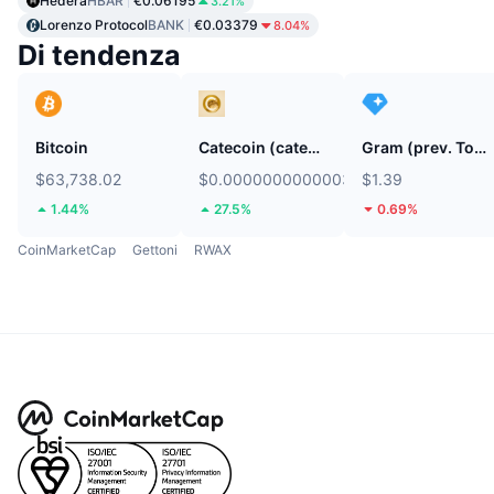
Hedera
HBAR
€0.06195
3.21%
Lorenzo Protocol
BANK
€0.03379
8.04%
Di tendenza
Bitcoin
Catecoin (catecoin.shop)
Gram (prev. Toncoin)
$63,738.02
$0.0000000000003796
$1.39
1.44%
27.5%
0.69%
CoinMarketCap
Gettoni
RWAX