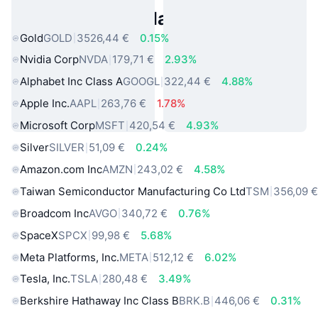
Asset reali popolari
Gold
GOLD
3526,44 €
0.15%
Nvidia Corp
NVDA
179,71 €
2.93%
Alphabet Inc Class A
GOOGL
322,44 €
4.88%
Apple Inc.
AAPL
263,76 €
1.78%
Microsoft Corp
MSFT
420,54 €
4.93%
Silver
SILVER
51,09 €
0.24%
Amazon.com Inc
AMZN
243,02 €
4.58%
Taiwan Semiconductor Manufacturing Co Ltd
TSM
356,09 
Broadcom Inc
AVGO
340,72 €
0.76%
SpaceX
SPCX
99,98 €
5.68%
Meta Platforms, Inc.
META
512,12 €
6.02%
Tesla, Inc.
TSLA
280,48 €
3.49%
Berkshire Hathaway Inc Class B
BRK.B
446,06 €
0.31%