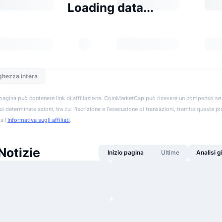
Loading data...
ghezza intera
pagina può contenere link di affiliazione. CoinMarketCap può ricevere un compenso se vis
ui determinate azioni, tra cui l'iscrizione e l'esecuzione di transazioni, tramite queste p
a l'
Informativa sugli affiliati
.
Notizie
Inizio pagina
Ultime
Analisi 