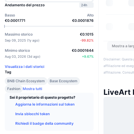
Andamento del prezzo
24h
Basso
Alto
€0.0001771
€0.0001876
Massimo storico
€0.1015
Sep 09, 2025
(
1y ago
)
-99.82
%
Mostra a lar
Minimo storico
€0.0001644
Aug 03, 2026
(
3d ago
)
+
9.67
%
Disclaimer: Questa 
affiliazione ed eseg
Visualizza i dati storici
Tag
affiliazione. Consult
BNB Chain Ecosystem
Base Ecosystem
Fashion
Mostra tutti
LiveArt 
Sei il proprietario di questo progetto?
Aggiorna le informazioni sul token
Invia sblocchi token
Richiedi il badge della community