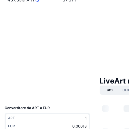
Boost
Sito web
Website
Whitepaper
Social
0x4DEC...530805
Contratti
3.6
Valutazione (CertiK)
Audits
basescan.org
Esploratori
LiveArt 
Wallets
Tutti
CE
UCID
38336
Convertitore da ART a EUR
ART
EUR