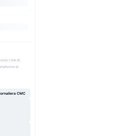
iti i link di
iattaforme di
giornaliera CMC