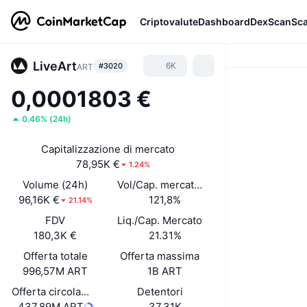
Criptovalute
Dashboard
DexScan
Sc
LiveArt
6K
#3020
ART
0,0001803 €
0.46%
(
24h
)
Capitalizzazione di mercato
78,95K €
1.24%
Volume (24h)
Vol/Cap. mercato (24h)
96,16K €
121,8%
21.14%
FDV
Liq./Cap. Mercato
180,3K €
21.31%
Offerta totale
Offerta massima
996,57M ART
1B ART
Offerta circolante
Detentori
437,89M ART
37,31K