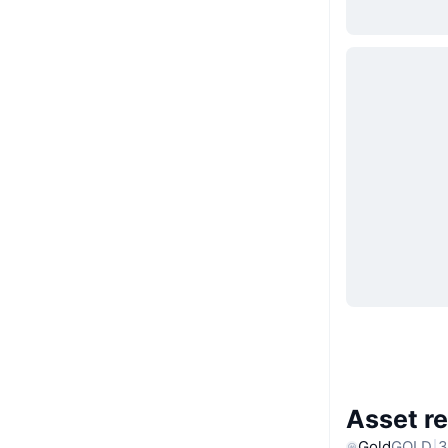
Asset re
Gold
GOLD
3