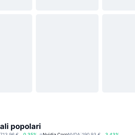
ali popolari
713,96 €
0.35%
Nvidia Corp
NVDA
190,93 €
3.43%