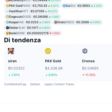
Biconomy
BICO
€0.04949
23.13%
PAX Gold
PAXG
€3,753.53
Sui
SUI
€0.5993
0.67%
2.33%
Hashflow
HFT
€0.01199
16.02%
Dogecoin
DOGE
€0.06086
1.08%
Kaspa
KAS
€0.0233
Ondo
ONDO
€0.3068
3.66%
0.95%
Stellar
XLM
€0.1417
0.86%
Bonk
BONK
€0.000002176
1.00%
Di tendenza
siren
PAX Gold
Cronos
$0.03352
$4,338.96
$0.04695
7.41%
0.91%
11.75%
CoinMarketCap
Gettoni
Japan Content Token