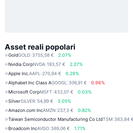
Asset reali popolari
Gold
GOLD
3755,58 €
2.07%
Nvidia Corp
NVDA
193,57 €
2.27%
Apple Inc.
AAPL
270,94 €
0.29%
Alphabet Inc Class A
GOOGL
306,91 €
0.96%
Microsoft Corp
MSFT
432,07 €
0.03%
Silver
SILVER
54,99 €
3.05%
Amazon.com Inc
AMZN
237,3 €
0.82%
Taiwan Semiconductor Manufacturing Co Ltd
TSM
363,84 
Broadcom Inc
AVGO
369,06 €
1.71%