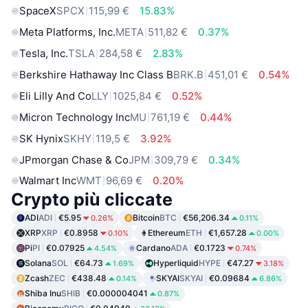
SpaceX
SPCX
115,99 €
15.83%
Meta Platforms, Inc.
META
511,82 €
0.37%
Tesla, Inc.
TSLA
284,58 €
2.83%
Berkshire Hathaway Inc Class B
BRK.B
451,01 €
0.54%
Eli Lilly And Co
LLY
1025,84 €
0.52%
Micron Technology Inc
MU
761,19 €
0.44%
SK Hynix
SKHY
119,5 €
3.92%
JPmorgan Chase & Co
JPM
309,79 €
0.34%
Walmart Inc
WMT
96,69 €
0.20%
Crypto più cliccate
ADI
ADI
€5.95
Bitcoin
BTC
€56,206.34
0.26%
0.11%
XRP
XRP
€0.8958
Ethereum
ETH
€1,657.28
0.10%
0.00%
Pi
PI
€0.07925
Cardano
ADA
€0.1723
4.54%
0.74%
Solana
SOL
€64.73
Hyperliquid
HYPE
€47.27
1.69%
3.18%
Zcash
ZEC
€438.48
SKYAI
SKYAI
€0.09684
0.14%
6.86%
Shiba Inu
SHIB
€0.000004041
0.87%