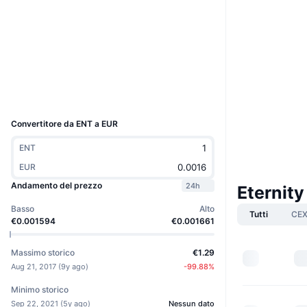
Sito web
Website
Whitepaper
Social
2.2
Valutazione (CertiK)
Esploratori
chainz.cryptoid.info
Wallets
UCID
1474
Convertitore da ENT a EUR
ENT
EUR
Andamento del prezzo
24h
Eternity
Basso
Alto
Tutti
CE
€0.001594
€0.001661
Massimo storico
€1.29
Aug 21, 2017
(
9y ago
)
-99.88
%
Minimo storico
Sep 22, 2021
(
5y ago
)
Nessun dato