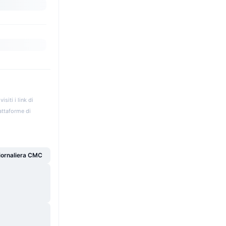
iti i link di
iattaforme di
giornaliera CMC