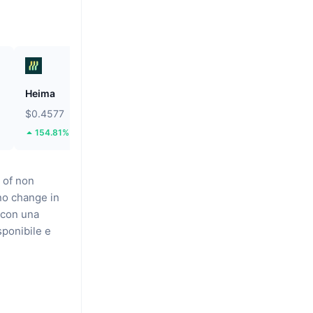
Heima
Hamster Kombat
$0.4577
$0.0001856
154.81%
8.03%
 of non
no change in
 con una
sponibile
e