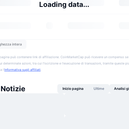
Loading data...
ghezza intera
pagina può contenere link di affiliazione. CoinMarketCap può ricevere un compenso se vis
ui determinate azioni, tra cui l'iscrizione e l'esecuzione di transazioni, tramite queste p
a l'
Informativa sugli affiliati
.
 Notizie
Inizio pagina
Ultime
Analisi 