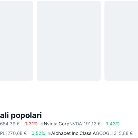
ali popolari
684,39 €
0.31%
Nvidia Corp
NVDA
191,12 €
3.43%
PL
270,68 €
0.52%
Alphabet Inc Class A
GOOGL
315,88 €