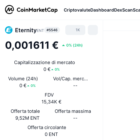
Criptovalute
Dashboard
DexScan
Sc
Eternity
1K
#5546
ENT
0,001611 €
0%
(
24h
)
Capitalizzazione di mercato
0 €
0%
Volume (24h)
Vol/Cap. mercato (24h)
0 €
--
0%
FDV
15,34K €
Offerta totale
Offerta massima
9,52M ENT
--
Offerta circolante
0 ENT