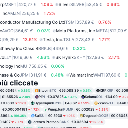
orp
MSFT
420,77 €
1.09%
Silver
SILVER
53,45 €
0.66%
 Inc
AMZN
236,25 €
1.72%
conductor Manufacturing Co Ltd
TSM
357,89 €
0.76%
c
AVGO
364,61 €
0.03%
Meta Platforms, Inc.
META
512,09 €
X
95,29 €
13.61%
Tesla, Inc.
TSLA
278,43 €
1.77%
thaway Inc Class B
BRK.B
449,6 €
0.32%
 Co
LLY
1019,66 €
4.86%
SK Hynix
SKHY
127,96 €
2.17%
nology Inc
MU
758,65 €
0.06%
hase & Co
JPM
311,91 €
0.48%
Walmart Inc
WMT
97,69 €
0
iù cliccate
€0.03494
Bitcoin
BTC
€56,088.39
XRP
XRP
€0.90
0.86%
0.61%
€1,655.26
Pi
PI
€0.07825
Solana
SOL
€64.09
2.10%
5.43%
0.2
€0.1633
Hyperliquid
HYPE
€48.62
Zcash
ZEC
€440.
1.12%
1.59%
€0.000004181
Pump.fun
PUMP
€0.002029
1.72%
5.29%
.3994
Sui
SUI
€0.5938
Dogecoin
DOGE
€0.06048
156.35%
1.03%
0.1407
Lorenzo Protocol
BANK
€0.03694
2.77%
16.35%