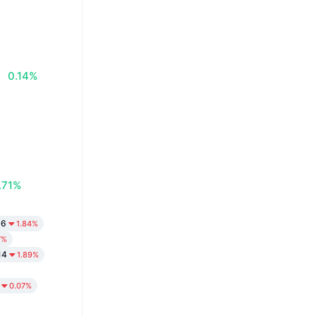
0.14%
.71%
96
1.84%
7%
14
1.89%
0.07%