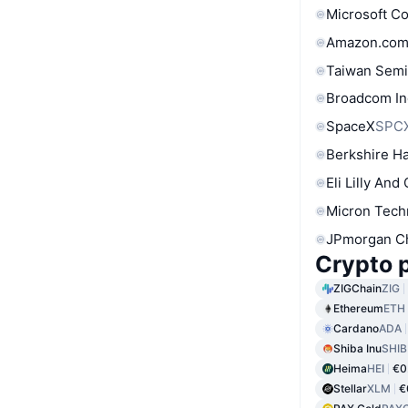
Microsoft C
Amazon.com
Taiwan Semi
Broadcom In
SpaceX
SPC
Berkshire Ha
Eli Lilly And
Micron Tech
JPmorgan C
Crypto p
ZIGChain
ZIG
Ethereum
ETH
Cardano
ADA
Shiba Inu
SHIB
Heima
HEI
€0
Stellar
XLM
€