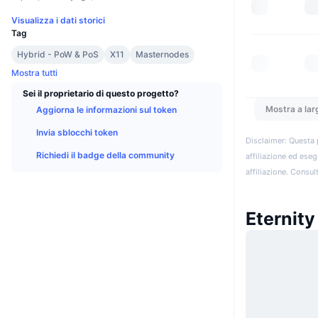
Visualizza i dati storici
Tag
Hybrid - PoW & PoS
X11
Masternodes
Mostra tutti
Sei il proprietario di questo progetto?
Mostra a lar
Aggiorna le informazioni sul token
Invia sblocchi token
Disclaimer: Questa 
Richiedi il badge della community
affiliazione ed eseg
affiliazione. Consult
Eternity