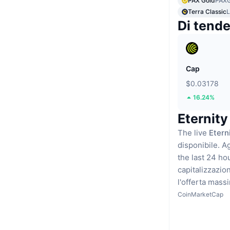
PAX Gold
PAX
Terra Classic
Di tend
Cap
$0.03178
16.24%
Eternity
The live
Etern
disponibile.
Ag
the last 24 ho
capitalizzazio
l'offerta mass
CoinMarketCap