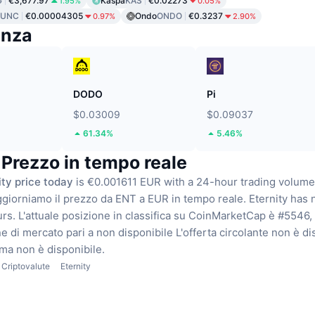
G
€3,677.97
Kaspa
KAS
€0.02273
1.95%
0.05%
LUNC
€0.00004305
Ondo
ONDO
€0.3237
0.97%
2.90%
enza
DODO
Pi
$0.03009
$0.09037
61.34%
5.46%
 Prezzo in tempo reale
ity price today
is €0.001611 EUR with a 24-hour trading volume
giorniamo il prezzo da ENT a EUR in tempo reale.
Eternity has 
urs.
L'attuale posizione in classifica su CoinMarketCap è #5546,
ne di mercato pari a non disponibile
L'offerta circolante non è di
ima non è disponibile.
Criptovalute
Eternity