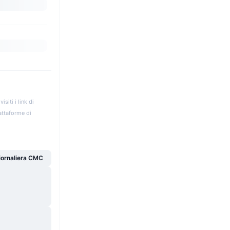
iti i link di
iattaforme di
giornaliera CMC