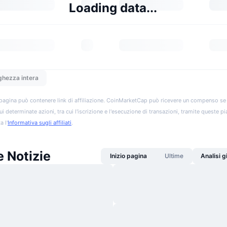
Loading data...
ghezza intera
pagina può contenere link di affiliazione. CoinMarketCap può ricevere un compenso se vis
ui determinate azioni, tra cui l'iscrizione e l'esecuzione di transazioni, tramite queste p
a l'
Informativa sugli affiliati
.
 Notizie
Inizio pagina
Ultime
Analisi 