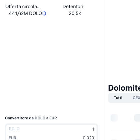
Offerta circolante
Detentori
441,62M DOLO
20,5K
Boost
Sito web
Website
Whitepaper
Social
0x0F81...39a654
Contratti
4.4
Valutazione (CertiK)
etherscan.io
Dolomit
Esploratori
Tutti
CE
Wallets
UCID
35929
Convertitore da DOLO a EUR
DOLO
EUR