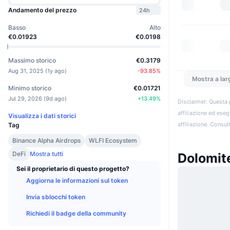
Andamento del prezzo
24h
Basso
Alto
€0.01923
€0.0198
Massimo storico
€0.3179
Aug 31, 2025
(
1y ago
)
-93.85
%
Mostra a lar
Minimo storico
€0.01721
Jul 29, 2026
(
9d ago
)
+
13.49
%
Disclaimer: Questa 
affiliazione ed eseg
Visualizza i dati storici
affiliazione. Consult
Tag
Binance Alpha Airdrops
WLFI Ecosystem
DeFi
Mostra tutti
Dolomite
Sei il proprietario di questo progetto?
Aggiorna le informazioni sul token
Invia sblocchi token
Richiedi il badge della community