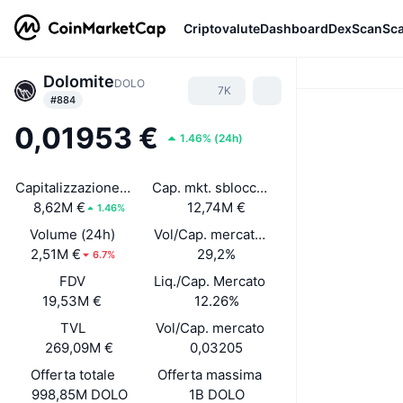
Criptovalute
Dashboard
DexScan
Sc
Dolomite
DOLO
7K
#884
0,01953 €
1.46%
(
24h
)
Capitalizzazione di mercato
Cap. mkt. sbloccata
8,62M €
12,74M €
1.46%
Volume (24h)
Vol/Cap. mercato (24h)
2,51M €
29,2%
6.7%
FDV
Liq./Cap. Mercato
19,53M €
12.26%
TVL
Vol/Cap. mercato
269,09M €
0,03205
Offerta totale
Offerta massima
998,85M DOLO
1B DOLO