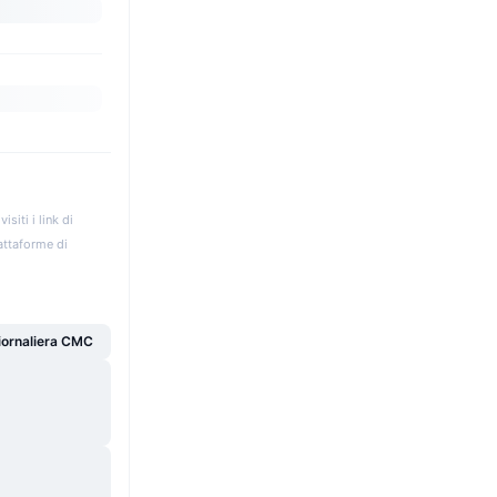
iti i link di
iattaforme di
giornaliera CMC