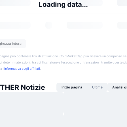
Loading data...
ghezza intera
pagina può contenere link di affiliazione. CoinMarketCap può ricevere un compenso se vis
ui determinate azioni, tra cui l'iscrizione e l'esecuzione di transazioni, tramite queste p
a l'
Informativa sugli affiliati
.
HER Notizie
Inizio pagina
Ultime
Analisi 