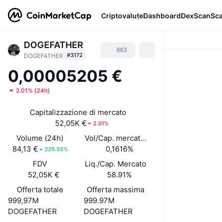
Criptovalute
Dashboard
DexScan
Sc
DOGEFATHER
663
#3172
DOGEFATHER
0,00005205 €
2.01%
(
24h
)
Capitalizzazione di mercato
52,05K €
2.01%
Volume (24h)
Vol/Cap. mercato (24h)
84,13 €
0,1616%
225.55%
FDV
Liq./Cap. Mercato
52,05K €
58.91%
Offerta totale
Offerta massima
999,97M
999.97M
DOGEFATHER
DOGEFATHER