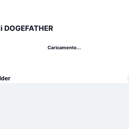
di DOGEFATHER
Caricamento...
lder