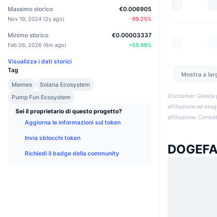
Massimo storico
€0.006905
Nov 19, 2024
(
2y ago
)
-99.25
%
Minimo storico
€0.00003337
Feb 06, 2026
(
6m ago
)
+
55.99
%
Visualizza i dati storici
Tag
Mostra a lar
Memes
Solana Ecosystem
Disclaimer: Questa 
Pump Fun Ecosystem
affiliazione ed eseg
Sei il proprietario di questo progetto?
affiliazione. Consult
Aggiorna le informazioni sul token
Invia sblocchi token
DOGEFAT
Richiedi il badge della community