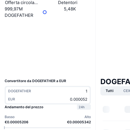
Offerta circolante
Detentori
999,97M
5,48K
DOGEFATHER
Sito web
Website
Social
Contratti
EcYK2X...88pump
Esploratori
solscan.io
Wallets
UCID
34252
DOGEFA
Convertitore da DOGEFATHER a EUR
Tutti
CE
DOGEFATHER
EUR
Andamento del prezzo
24h
Basso
Alto
€0.00005206
€0.00005342