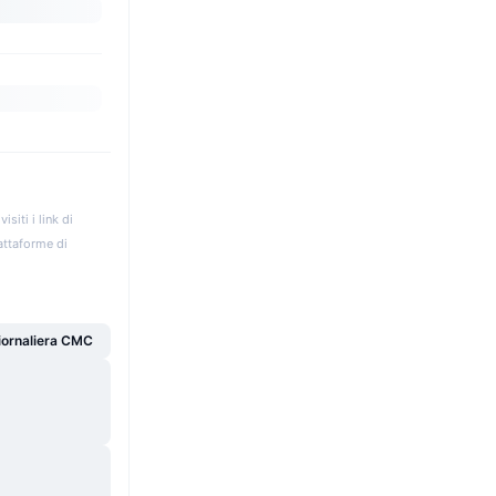
iti i link di
iattaforme di
giornaliera CMC