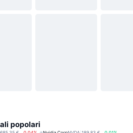
ali popolari
685,35 €
0.04%
Nvidia Corp
NVDA
189,83 €
0.01%