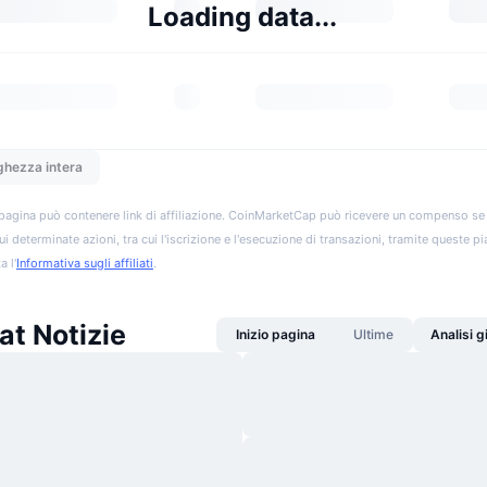
Loading data...
ghezza intera
pagina può contenere link di affiliazione. CoinMarketCap può ricevere un compenso se vis
ui determinate azioni, tra cui l'iscrizione e l'esecuzione di transazioni, tramite queste p
a l'
Informativa sugli affiliati
.
at Notizie
Inizio pagina
Ultime
Analisi 