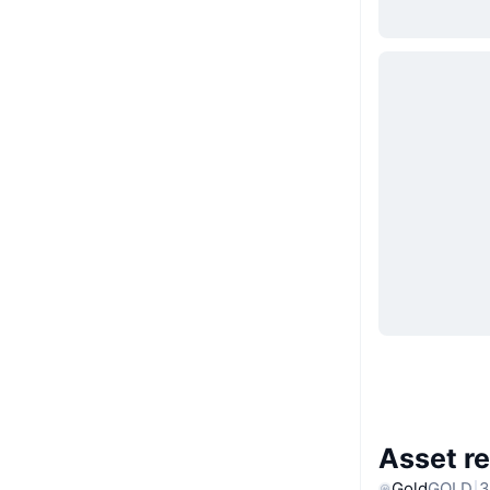
Asset re
Gold
GOLD
3