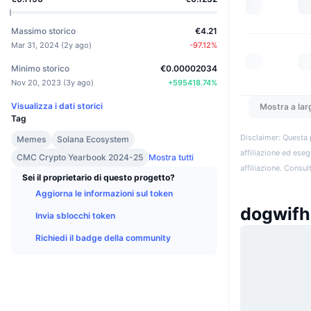
Massimo storico
€4.21
Mar 31, 2024
(
2y ago
)
-97.12
%
Minimo storico
€0.00002034
Nov 20, 2023
(
3y ago
)
+
595418.74
%
Visualizza i dati storici
Mostra a lar
Tag
Disclaimer: Questa 
Memes
Solana Ecosystem
affiliazione ed eseg
CMC Crypto Yearbook 2024-25
Mostra tutti
affiliazione. Consult
Sei il proprietario di questo progetto?
Aggiorna le informazioni sul token
dogwifh
Invia sblocchi token
Richiedi il badge della community