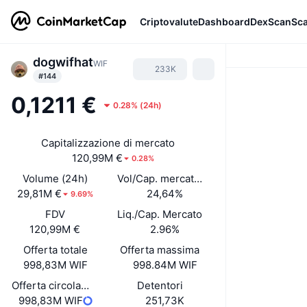
Criptovalute
Dashboard
DexScan
Sc
dogwifhat
WIF
233K
#144
0,1211 €
0.28%
(
24h
)
Capitalizzazione di mercato
120,99M €
0.28%
Volume (24h)
Vol/Cap. mercato (24h)
29,81M €
24,64%
9.69%
FDV
Liq./Cap. Mercato
120,99M €
2.96%
Offerta totale
Offerta massima
998,83M WIF
998.84M WIF
Offerta circolante
Detentori
998,83M WIF
251,73K