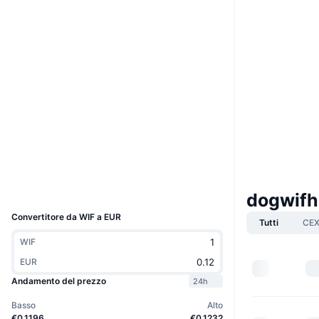
Boost
Sito web
Website
Social
Contratti
EKpQGS...65zcjm
4.0
Valutazione (CertiK)
Audits
Esploratori
solscan.io
Wallets
UCID
dogwifh
28752
Convertitore da WIF a EUR
Tutti
CE
WIF
EUR
Andamento del prezzo
24h
Basso
Alto
€0.1196
€0.1232