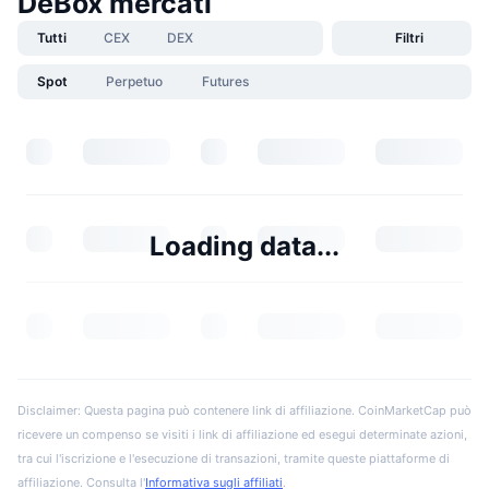
DeBox mercati
Tutti
CEX
DEX
Filtri
Spot
Perpetuo
Futures
Loading data...
Disclaimer: Questa pagina può contenere link di affiliazione. CoinMarketCap può
ricevere un compenso se visiti i link di affiliazione ed esegui determinate azioni,
tra cui l'iscrizione e l'esecuzione di transazioni, tramite queste piattaforme di
affiliazione. Consulta l'
Informativa sugli affiliati
.