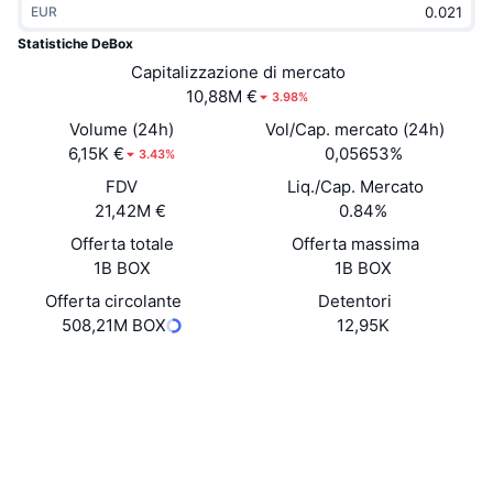
EUR
Di tendenza
ETF crypto
Impara
CMC MCP
Statistiche DeBox
Novità
Capitalizzazione di mercato
ETF su Bitcoin
x402
Notizie
10,88M €
3.98%
Cripto
ETF su Ethereum
Volume (24h)
Vol/Cap. mercato (24h)
Academy
6,15K €
0,05653%
3.43%
Politica
FDV
Liq./Cap. Mercato
Analisi tecnica
Ricerca
21,42M €
0.84%
Sport
Offerta totale
Offerta massima
RSI
Video
1B BOX
1B BOX
Finanza
MACD
Offerta circolante
Detentori
Glossario
508,21M BOX
12,95K
Tecnologia
Sito web
Website
Derivati
Campagne
Social
NFT
Panoramica
Airdrop
Contratti
0x32B7...472c69
4.1
Valutazione (CertiK)
Statistiche NFT generali
Liquidazioni
Diamanti ricompensa
Audits