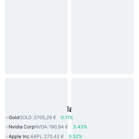
Asset reali popolari
Gold
GOLD
3705,29 €
0.11%
Nvidia Corp
NVDA
190,94 €
3.43%
Apple Inc.
AAPL
270,42 €
0.52%