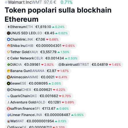
Walmart Inc
WMT
97,6 €
0.71%
Token popolari sulla blockhain
Ethereum
Ethereum
ETH
€1,619.10
0.24%
UNUS SED LEO
LEO
€8.45
0.02%
Chainlink
LINK
€7.06
0.66%
Shiba Inu
SHIB
€0.000004301
0.65%
Tether Gold
XAUt
€3,557.79
1.50%
Celer Network
CELR
€0.001434
0.53%
DIA
DIA
€0.09561
Braintrust
BTRST
€0.04819
2.92%
1.45%
Banana Gun
BANANA
€2.97
1.67%
Animecoin
ANIME
€0.0021
0.41%
Eesee
ESE
€0.008095
2.05%
Chintai
CHEX
€0.009621
4.22%
QuarkChain
QKC
€0.001662
0.70%
Adventure Gold
AGLD
€0.1281
0.69%
saffron.finance
SFI
€113.67
0.60%
Linear Finance
LINA
€0.000008487
0.95%
Wat
WAT
€0.0000001954
0.13%
dForce
DF
€0.00008712
0.20%