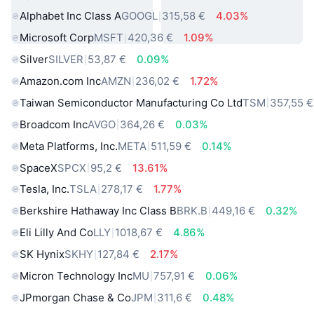
Alphabet Inc Class A
GOOGL
315,58 €
4.03%
Microsoft Corp
MSFT
420,36 €
1.09%
Silver
SILVER
53,87 €
0.09%
Amazon.com Inc
AMZN
236,02 €
1.72%
Taiwan Semiconductor Manufacturing Co Ltd
TSM
357,55 €
Broadcom Inc
AVGO
364,26 €
0.03%
Meta Platforms, Inc.
META
511,59 €
0.14%
SpaceX
SPCX
95,2 €
13.61%
Tesla, Inc.
TSLA
278,17 €
1.77%
Berkshire Hathaway Inc Class B
BRK.B
449,16 €
0.32%
Eli Lilly And Co
LLY
1018,67 €
4.86%
SK Hynix
SKHY
127,84 €
2.17%
Micron Technology Inc
MU
757,91 €
0.06%
JPmorgan Chase & Co
JPM
311,6 €
0.48%