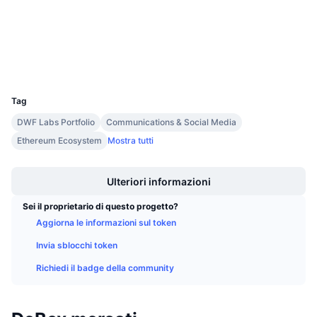
Prossime vendite
etherscan.io
Tassi di finanziamento
Impara e guadagna
Esploratori
Wallets
Calendari
UCID
33116
Calendario ICO
Tag
DWF Labs Portfolio
Communications & Social Media
Calendario eventi
Ethereum Ecosystem
Mostra tutti
Boost
Ulteriori informazioni
Sei il proprietario di questo progetto?
Aggiorna le informazioni sul token
Invia sblocchi token
Richiedi il badge della community