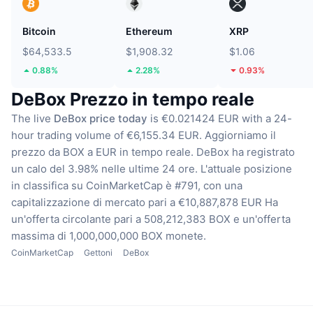
Bitcoin
Ethereum
XRP
$64,533.5
$1,908.32
$1.06
0.88%
2.28%
0.93%
DeBox Prezzo in tempo reale
The live
DeBox price today
is €0.021424 EUR with a 24-
hour trading volume of €6,155.34 EUR.
Aggiorniamo il
prezzo da BOX a EUR in tempo reale.
DeBox ha registrato
un calo del 3.98% nelle ultime 24 ore.
L'attuale posizione
in classifica su CoinMarketCap è #791, con una
capitalizzazione di mercato pari a €10,887,878 EUR
Ha
un'offerta circolante pari a 508,212,383 BOX
e un'offerta
massima di 1,000,000,000 BOX monete.
CoinMarketCap
Gettoni
DeBox