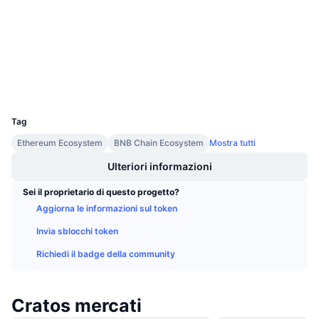
Audits
Prossime vendite
Tassi di finanziamento
Impara e guadagna
etherscan.io
Esploratori
Calendari
Wallets
UCID
Calendario ICO
12064
Tag
Calendario eventi
Ethereum Ecosystem
BNB Chain Ecosystem
Mostra tutti
Ulteriori informazioni
Sei il proprietario di questo progetto?
Aggiorna le informazioni sul token
Invia sblocchi token
Richiedi il badge della community
Cratos mercati