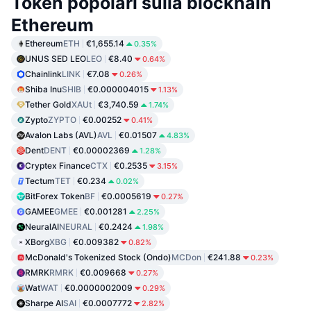
Token popolari sulla blockhain
Ethereum
Ethereum
ETH
€1,655.14
0.35%
UNUS SED LEO
LEO
€8.40
0.64%
Chainlink
LINK
€7.08
0.26%
Shiba Inu
SHIB
€0.000004015
1.13%
Tether Gold
XAUt
€3,740.59
1.74%
Zypto
ZYPTO
€0.00252
0.41%
Avalon Labs (AVL)
AVL
€0.01507
4.83%
Dent
DENT
€0.00002369
1.28%
Cryptex Finance
CTX
€0.2535
3.15%
Tectum
TET
€0.234
0.02%
BitForex Token
BF
€0.0005619
0.27%
GAMEE
GMEE
€0.001281
2.25%
NeuralAI
NEURAL
€0.2424
1.98%
XBorg
XBG
€0.009382
0.82%
McDonald's Tokenized Stock (Ondo)
MCDon
€241.88
0.23%
RMRK
RMRK
€0.009668
0.27%
Wat
WAT
€0.0000002009
0.29%
Sharpe AI
SAI
€0.0007772
2.82%