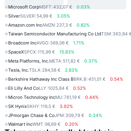
Microsoft Corp
MSFT
432,07 €
0.03%
Silver
SILVER
54,99 €
3.05%
Amazon.com Inc
AMZN
237,3 €
0.82%
Taiwan Semiconductor Manufacturing Co Ltd
TSM
363,84 
Broadcom Inc
AVGO
369,06 €
1.71%
SpaceX
SPCX
115,99 €
15.83%
Meta Platforms, Inc.
META
511,82 €
0.37%
Tesla, Inc.
TSLA
284,58 €
2.83%
Berkshire Hathaway Inc Class B
BRK.B
451,01 €
0.54%
Eli Lilly And Co
LLY
1025,84 €
0.52%
Micron Technology Inc
MU
761,19 €
0.44%
SK Hynix
SKHY
119,5 €
3.92%
JPmorgan Chase & Co
JPM
309,79 €
0.34%
Walmart Inc
WMT
96,69 €
0.20%