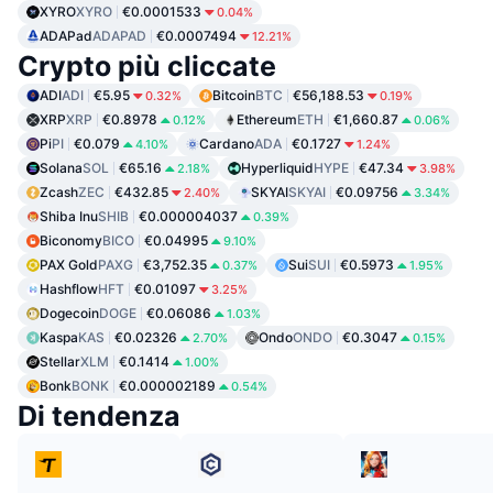
XYRO
XYRO
€0.0001533
0.04%
ADAPad
ADAPAD
€0.0007494
12.21%
Crypto più cliccate
ADI
ADI
€5.95
Bitcoin
BTC
€56,188.53
0.32%
0.19%
XRP
XRP
€0.8978
Ethereum
ETH
€1,660.87
0.12%
0.06%
Pi
PI
€0.079
Cardano
ADA
€0.1727
4.10%
1.24%
Solana
SOL
€65.16
Hyperliquid
HYPE
€47.34
2.18%
3.98%
Zcash
ZEC
€432.85
SKYAI
SKYAI
€0.09756
2.40%
3.34%
Shiba Inu
SHIB
€0.000004037
0.39%
Biconomy
BICO
€0.04995
9.10%
PAX Gold
PAXG
€3,752.35
Sui
SUI
€0.5973
0.37%
1.95%
Hashflow
HFT
€0.01097
3.25%
Dogecoin
DOGE
€0.06086
1.03%
Kaspa
KAS
€0.02326
Ondo
ONDO
€0.3047
2.70%
0.15%
Stellar
XLM
€0.1414
1.00%
Bonk
BONK
€0.000002189
0.54%
Di tendenza