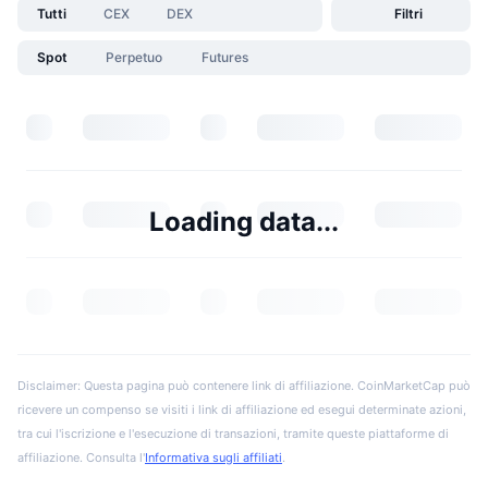
Tutti
CEX
DEX
Filtri
Spot
Perpetuo
Futures
Loading data...
Disclaimer: Questa pagina può contenere link di affiliazione. CoinMarketCap può
ricevere un compenso se visiti i link di affiliazione ed esegui determinate azioni,
tra cui l'iscrizione e l'esecuzione di transazioni, tramite queste piattaforme di
affiliazione. Consulta l'
Informativa sugli affiliati
.