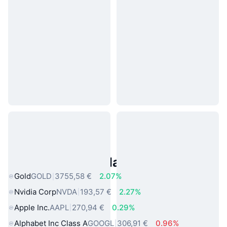
Asset reali popolari
Gold
GOLD
3755,58 €
2.07%
Nvidia Corp
NVDA
193,57 €
2.27%
Apple Inc.
AAPL
270,94 €
0.29%
Alphabet Inc Class A
GOOGL
306,91 €
0.96%