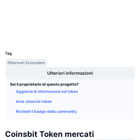
Audits
Prossime vendite
Tassi di finanziamento
Impara e guadagna
etherscan.io
Esploratori
Calendari
Wallets
UCID
Calendario ICO
5114
Tag
Calendario eventi
Ethereum Ecosystem
Ulteriori informazioni
Sei il proprietario di questo progetto?
Aggiorna le informazioni sul token
Invia sblocchi token
Richiedi il badge della community
Coinsbit Token mercati