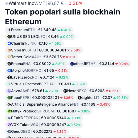
Walmart Inc
WMT
96,87 €
0.36%
Token popolari sulla blockhain
Ethereum
Ethereum
ETH
€1,649.48
0.40%
UNUS SED LEO
LEO
€8.46
0.09%
Chainlink
LINK
€7.10
1.09%
Shiba Inu
SHIB
€0.000004061
2.59%
Tether Gold
XAUt
€3,676.75
0.31%
Ethena
ENA
€0.08022
ether.fi
ETHFI
€0.3144
2.80%
0.24%
Morpho
MORPHO
€1.65
0.21%
LayerZero
ZRO
€0.7124
6.12%
Virtuals Protocol
VIRTUAL
€0.491
0.67%
Aave
AAVE
€78.61
Nexo
NEXO
€0.6268
2.79%
0.25%
Pepe
PEPE
€0.000002431
Lighter
LIT
€2.07
1.36%
10.51%
Artificial Superintelligence Alliance
FET
€0.1169
3.45%
Niftyx Protocol
SHROOM
€0.001687
0.10%
PEAKDEFI
PEAK
€0.00005346
0.03%
VGX Token
VGX
€0.00009447
0.52%
Geeq
GEEQ
€0.002272
1.39%