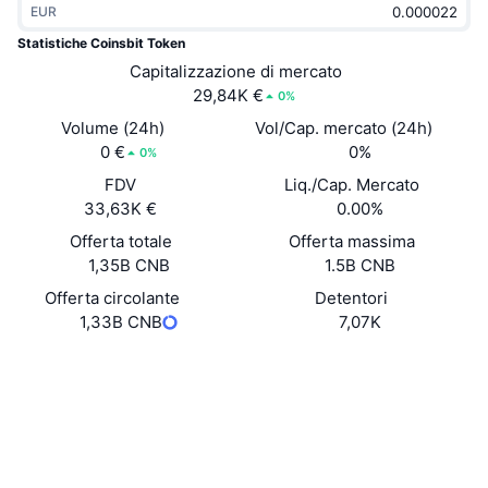
EUR
Di tendenza
ETF crypto
Impara
CMC MCP
Statistiche Coinsbit Token
Novità
Capitalizzazione di mercato
ETF su Bitcoin
x402
Notizie
29,84K €
0%
Cripto
ETF su Ethereum
Volume (24h)
Vol/Cap. mercato (24h)
Academy
0 €
0%
0%
Politica
FDV
Liq./Cap. Mercato
Analisi tecnica
Ricerca
33,63K €
0.00%
Sport
Offerta totale
Offerta massima
RSI
Video
1,35B CNB
1.5B CNB
Finanza
MACD
Offerta circolante
Detentori
Glossario
1,33B CNB
7,07K
Tecnologia
Sito web
Website
Derivati
Campagne
NFT
Social
Panoramica
Airdrop
Contratti
Statistiche NFT generali
0xC538...2a19DB
Liquidazioni
3.4
Diamanti ricompensa
Valutazione (CertiK)