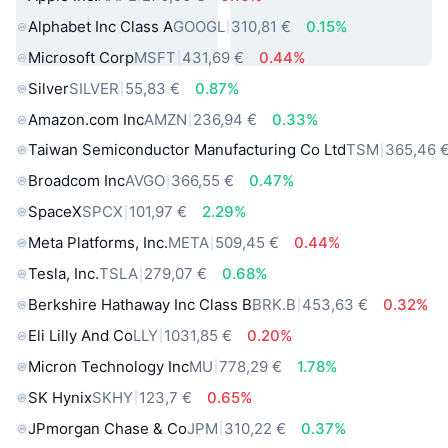
Alphabet Inc Class A
GOOGL
310,81 €
0.15%
Microsoft Corp
MSFT
431,69 €
0.44%
Silver
SILVER
55,83 €
0.87%
Amazon.com Inc
AMZN
236,94 €
0.33%
Taiwan Semiconductor Manufacturing Co Ltd
TSM
365,46 
Broadcom Inc
AVGO
366,55 €
0.47%
SpaceX
SPCX
101,97 €
2.29%
Meta Platforms, Inc.
META
509,45 €
0.44%
Tesla, Inc.
TSLA
279,07 €
0.68%
Berkshire Hathaway Inc Class B
BRK.B
453,63 €
0.32%
Eli Lilly And Co
LLY
1031,85 €
0.20%
Micron Technology Inc
MU
778,29 €
1.78%
SK Hynix
SKHY
123,7 €
0.65%
JPmorgan Chase & Co
JPM
310,22 €
0.37%