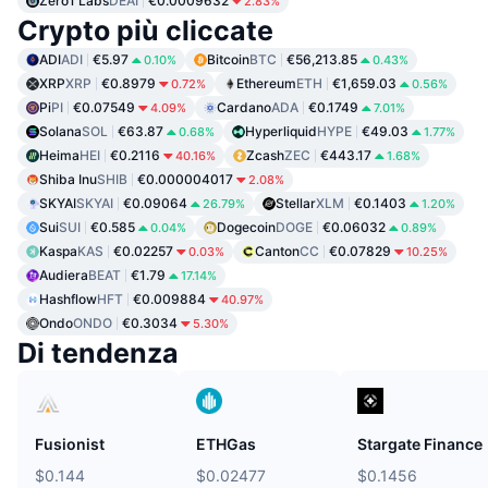
Zero1 Labs
DEAI
€0.0009632
2.83%
Crypto più cliccate
ADI
ADI
€5.97
Bitcoin
BTC
€56,213.85
0.10%
0.43%
XRP
XRP
€0.8979
Ethereum
ETH
€1,659.03
0.72%
0.56%
Pi
PI
€0.07549
Cardano
ADA
€0.1749
4.09%
7.01%
Solana
SOL
€63.87
Hyperliquid
HYPE
€49.03
0.68%
1.77%
Heima
HEI
€0.2116
Zcash
ZEC
€443.17
40.16%
1.68%
Shiba Inu
SHIB
€0.000004017
2.08%
SKYAI
SKYAI
€0.09064
Stellar
XLM
€0.1403
26.79%
1.20%
Sui
SUI
€0.585
Dogecoin
DOGE
€0.06032
0.04%
0.89%
Kaspa
KAS
€0.02257
Canton
CC
€0.07829
0.03%
10.25%
Audiera
BEAT
€1.79
17.14%
Hashflow
HFT
€0.009884
40.97%
Ondo
ONDO
€0.3034
5.30%
Di tendenza
Fusionist
ETHGas
Stargate Finance
$0.144
$0.02477
$0.1456