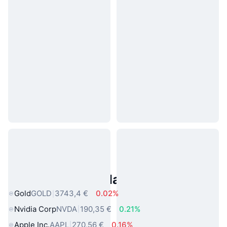
Asset reali popolari
Gold
GOLD
3743,4 €
0.02%
Nvidia Corp
NVDA
190,35 €
0.21%
Apple Inc.
AAPL
270,56 €
0.16%