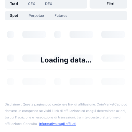
Tutti
CEX
DEX
Filtri
Spot
Perpetuo
Futures
Loading data...
Disclaimer: Questa pagina può contenere link di affiliazione. CoinMarketCap può
ricevere un compenso se visiti i link di affiliazione ed esegui determinate azioni,
tra cui l'iscrizione e l'esecuzione di transazioni, tramite queste piattaforme di
affiliazione. Consulta l'
Informativa sugli affiliati
.