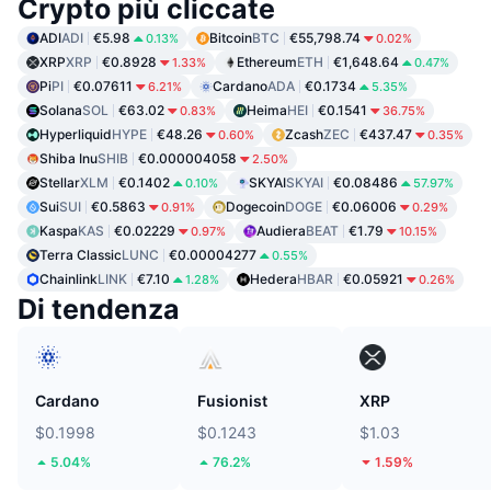
Crypto più cliccate
ADI
ADI
€5.98
Bitcoin
BTC
€55,798.74
0.13%
0.02%
XRP
XRP
€0.8928
Ethereum
ETH
€1,648.64
1.33%
0.47%
Pi
PI
€0.07611
Cardano
ADA
€0.1734
6.21%
5.35%
Solana
SOL
€63.02
Heima
HEI
€0.1541
0.83%
36.75%
Hyperliquid
HYPE
€48.26
Zcash
ZEC
€437.47
0.60%
0.35%
Shiba Inu
SHIB
€0.000004058
2.50%
Stellar
XLM
€0.1402
SKYAI
SKYAI
€0.08486
0.10%
57.97%
Sui
SUI
€0.5863
Dogecoin
DOGE
€0.06006
0.91%
0.29%
Kaspa
KAS
€0.02229
Audiera
BEAT
€1.79
0.97%
10.15%
Terra Classic
LUNC
€0.00004277
0.55%
Chainlink
LINK
€7.10
Hedera
HBAR
€0.05921
1.28%
0.26%
Di tendenza
Cardano
Fusionist
XRP
$0.1998
$0.1243
$1.03
5.04%
76.2%
1.59%