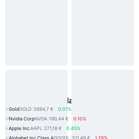
Asset reali popolari
Gold
GOLD
3694,7 €
0.01%
Nvidia Corp
NVDA
190,44 €
0.10%
Apple Inc.
AAPL
271,18 €
0.45%
Alphabet Inc Class A
GOOGL
311,48 €
1.29%