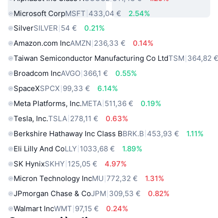
Microsoft Corp
MSFT
433,04 €
2.54%
Silver
SILVER
54 €
0.21%
Amazon.com Inc
AMZN
236,33 €
0.14%
Taiwan Semiconductor Manufacturing Co Ltd
TSM
364,82 
Broadcom Inc
AVGO
366,1 €
0.55%
SpaceX
SPCX
99,33 €
6.14%
Meta Platforms, Inc.
META
511,36 €
0.19%
Tesla, Inc.
TSLA
278,11 €
0.63%
Berkshire Hathaway Inc Class B
BRK.B
453,93 €
1.11%
Eli Lilly And Co
LLY
1033,68 €
1.89%
SK Hynix
SKHY
125,05 €
4.97%
Micron Technology Inc
MU
772,32 €
1.31%
JPmorgan Chase & Co
JPM
309,53 €
0.82%
Walmart Inc
WMT
97,15 €
0.24%