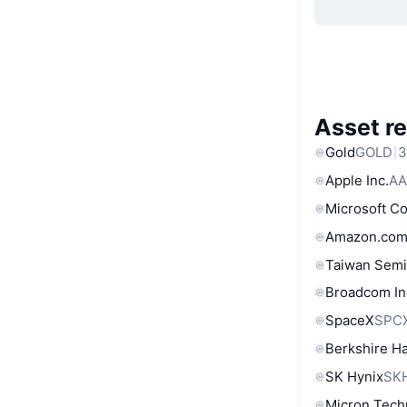
Asset re
Gold
GOLD
3
Apple Inc.
AA
Microsoft C
Amazon.com
Taiwan Semi
Broadcom In
SpaceX
SPC
Berkshire Ha
SK Hynix
SK
Micron Tech