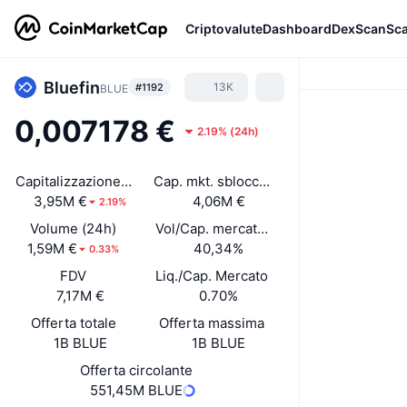
Criptovalute
Dashboard
DexScan
Sc
Bluefin
13K
#1192
BLUE
0,007178 €
2.19%
(
24h
)
Capitalizzazione di mercato
Cap. mkt. sbloccata
3,95M €
4,06M €
2.19%
Volume (24h)
Vol/Cap. mercato (24h)
1,59M €
40,34%
0.33%
FDV
Liq./Cap. Mercato
7,17M €
0.70%
Offerta totale
Offerta massima
1B BLUE
1B BLUE
Offerta circolante
551,45M BLUE