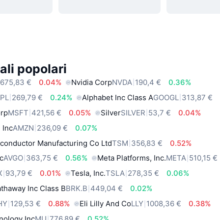
ali popolari
675,83 €
0.04%
Nvidia Corp
NVDA
190,4 €
0.36%
PL
269,79 €
0.24%
Alphabet Inc Class A
GOOGL
313,87 €
orp
MSFT
421,56 €
0.05%
Silver
SILVER
53,7 €
0.04%
 Inc
AMZN
236,09 €
0.07%
conductor Manufacturing Co Ltd
TSM
356,83 €
0.52%
c
AVGO
363,75 €
0.56%
Meta Platforms, Inc.
META
510,15 €
X
93,79 €
0.01%
Tesla, Inc.
TSLA
278,35 €
0.06%
thaway Inc Class B
BRK.B
449,04 €
0.02%
HY
129,53 €
0.88%
Eli Lilly And Co
LLY
1008,36 €
0.38%
nology Inc
MU
776,89 €
0.52%