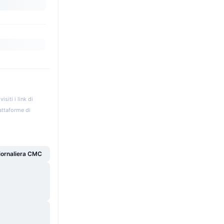
iti i link di
iattaforme di
giornaliera CMC