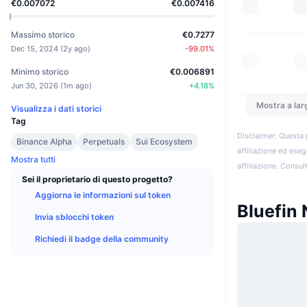
€0.007072
€0.007416
Massimo storico
€0.7277
Dec 15, 2024
(
2y ago
)
-99.01
%
Minimo storico
€0.006891
Jun 30, 2026
(
1m ago
)
+
4.18
%
Mostra a lar
Visualizza i dati storici
Tag
Disclaimer: Questa 
Binance Alpha
Perpetuals
Sui Ecosystem
affiliazione ed eseg
Mostra tutti
affiliazione. Consult
Sei il proprietario di questo progetto?
Aggiorna le informazioni sul token
Bluefin 
Invia sblocchi token
Richiedi il badge della community