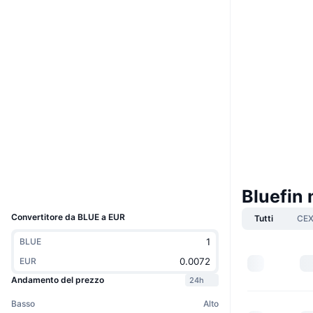
Boost
Website
Whitepaper
Sito web
Social
Contratti
0xe1b4...::BLUE
3.7
Valutazione (CertiK)
suivision.xyz
Esploratori
Wallets
UCID
Bluefin 
8724
Convertitore da BLUE a EUR
Tutti
CE
BLUE
EUR
Andamento del prezzo
24h
Basso
Alto