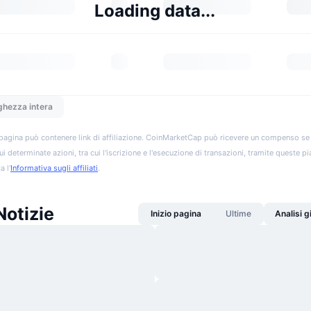
Loading data...
ghezza intera
pagina può contenere link di affiliazione. CoinMarketCap può ricevere un compenso se vis
ui determinate azioni, tra cui l'iscrizione e l'esecuzione di transazioni, tramite queste p
a l'
Informativa sugli affiliati
.
Notizie
Inizio pagina
Ultime
Analisi 