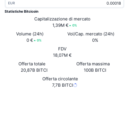
EUR
Di tendenza
ETF crypto
Impara
CMC MCP
Statistiche Bitcicoin
Novità
Capitalizzazione di mercato
ETF su Bitcoin
x402
Notizie
1,39M €
0%
Cripto
ETF su Ethereum
Volume (24h)
Vol/Cap. mercato (24h)
Academy
0 €
0%
0%
Politica
FDV
Analisi tecnica
Ricerca
18,07M €
Sport
Offerta totale
Offerta massima
RSI
Video
20,87B BITCI
100B BITCI
Finanza
MACD
Offerta circolante
Glossario
7,7B BITCI
Tecnologia
Website
Whitepaper
Derivati
Campagne
Sito web
NFT
Panoramica
Airdrop
Social
Statistiche NFT generali
2.8
Liquidazioni
Diamanti ricompensa
Valutazione (CertiK)