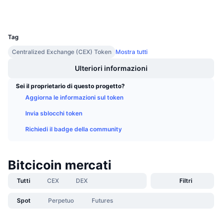
Esploratori
v2.bitciexplorer.com
Prossime vendite
Tassi di finanziamento
Impara e guadagna
UCID
8357
Tag
Calendari
Centralized Exchange (CEX) Token
Mostra tutti
Ulteriori informazioni
Calendario ICO
Sei il proprietario di questo progetto?
Calendario eventi
Aggiorna le informazioni sul token
Invia sblocchi token
Richiedi il badge della community
Bitcicoin mercati
Tutti
CEX
DEX
Filtri
Spot
Perpetuo
Futures