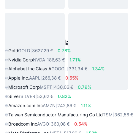
Asset reali popolari
Gold
GOLD
3627,29 €
0.78%
Nvidia Corp
NVDA
186,63 €
1.71%
Alphabet Inc Class A
GOOGL
331,34 €
1.34%
Apple Inc.
AAPL
266,38 €
0.55%
Microsoft Corp
MSFT
430,06 €
0.79%
Silver
SILVER
53,62 €
0.82%
Amazon.com Inc
AMZN
242,86 €
1.11%
Taiwan Semiconductor Manufacturing Co Ltd
TSM
362,56 
Broadcom Inc
AVGO
360,08 €
0.54%