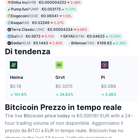
Shiba Inu
SHIB
€0.000004232
2.48%
Pump.fun
PUMP
€0.002175
11.37%
Dogecoin
DOGE
€0.06041
1.13%
Kaspa
KAS
€0.02249
2.27%
Terra Classic
LUNC
€0.00004324
0.56%
Sui
SUI
€0.5972
SKYAI
SKYAI
€0.04623
0.73%
13.50%
Stellar
XLM
€0.1443
Bittensor
TAO
€169.62
2.40%
2.36%
Di tendenza
Heima
Grvt
Pi
$0.18
$0.3315
$0.088
101.6%
24.83%
5.26%
Bitcicoin Prezzo in tempo reale
The live
Bitcicoin price today
is €0.000181 EUR with a 24-
hour trading volume of non disponibile.
Aggiorniamo il
prezzo da BITCI a EUR in tempo reale.
Bitcicoin has no
change in the last 24 hours.
L'attuale posizione in