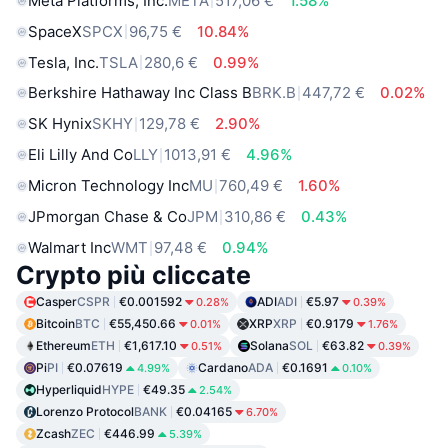
Meta Platforms, Inc.
META
517,06 €
1.58%
SpaceX
SPCX
96,75 €
10.84%
Tesla, Inc.
TSLA
280,6 €
0.99%
Berkshire Hathaway Inc Class B
BRK.B
447,72 €
0.02%
SK Hynix
SKHY
129,78 €
2.90%
Eli Lilly And Co
LLY
1013,91 €
4.96%
Micron Technology Inc
MU
760,49 €
1.60%
JPmorgan Chase & Co
JPM
310,86 €
0.43%
Walmart Inc
WMT
97,48 €
0.94%
Crypto più cliccate
Casper
CSPR
€0.001592
ADI
ADI
€5.97
0.28%
0.39%
Bitcoin
BTC
€55,450.66
XRP
XRP
€0.9179
0.01%
1.76%
Ethereum
ETH
€1,617.10
Solana
SOL
€63.82
0.51%
0.39%
Pi
PI
€0.07619
Cardano
ADA
€0.1691
4.99%
0.10%
Hyperliquid
HYPE
€49.35
2.54%
Lorenzo Protocol
BANK
€0.04165
6.70%
Zcash
ZEC
€446.99
5.39%