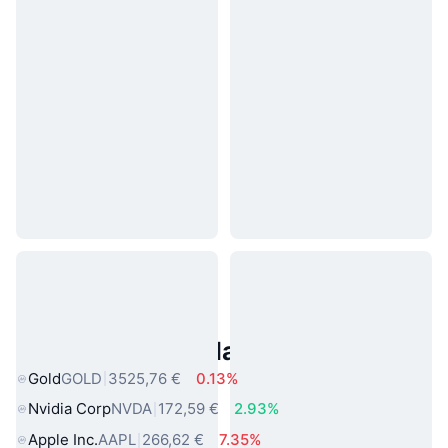
Asset reali popolari
Gold
GOLD
3525,76 €
0.13%
Nvidia Corp
NVDA
172,59 €
2.93%
Apple Inc.
AAPL
266,62 €
7.35%