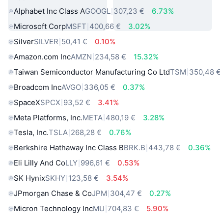
Alphabet Inc Class A
GOOGL
307,23 €
6.73%
Microsoft Corp
MSFT
400,66 €
3.02%
Silver
SILVER
50,41 €
0.10%
Amazon.com Inc
AMZN
234,58 €
15.32%
Taiwan Semiconductor Manufacturing Co Ltd
TSM
350,48 
Broadcom Inc
AVGO
336,05 €
0.37%
SpaceX
SPCX
93,52 €
3.41%
Meta Platforms, Inc.
META
480,19 €
3.28%
Tesla, Inc.
TSLA
268,28 €
0.76%
Berkshire Hathaway Inc Class B
BRK.B
443,78 €
0.36%
Eli Lilly And Co
LLY
996,61 €
0.53%
SK Hynix
SKHY
123,58 €
3.54%
JPmorgan Chase & Co
JPM
304,47 €
0.27%
Micron Technology Inc
MU
704,83 €
5.90%