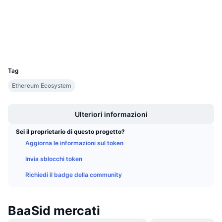
Prossime vendite
etherscan.io
Tassi di finanziamento
Impara e guadagna
Esploratori
Wallets
Calendari
UCID
3142
Calendario ICO
Tag
Ethereum Ecosystem
Calendario eventi
Boost
Ulteriori informazioni
Sei il proprietario di questo progetto?
Aggiorna le informazioni sul token
Invia sblocchi token
Richiedi il badge della community
BaaSid mercati