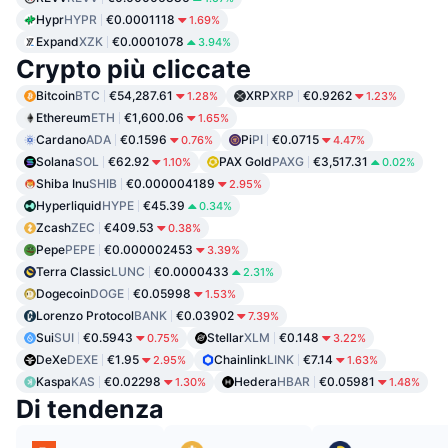
Hypr
HYPR
€0.0001118
1.69%
Expand
XZK
€0.0001078
3.94%
Crypto più cliccate
Bitcoin
BTC
€54,287.61
XRP
XRP
€0.9262
1.28%
1.23%
Ethereum
ETH
€1,600.06
1.65%
Cardano
ADA
€0.1596
Pi
PI
€0.0715
0.76%
4.47%
Solana
SOL
€62.92
PAX Gold
PAXG
€3,517.31
1.10%
0.02%
Shiba Inu
SHIB
€0.000004189
2.95%
Hyperliquid
HYPE
€45.39
0.34%
Zcash
ZEC
€409.53
0.38%
Pepe
PEPE
€0.000002453
3.39%
Terra Classic
LUNC
€0.0000433
2.31%
Dogecoin
DOGE
€0.05998
1.53%
Lorenzo Protocol
BANK
€0.03902
7.39%
Sui
SUI
€0.5943
Stellar
XLM
€0.148
0.75%
3.22%
DeXe
DEXE
€1.95
Chainlink
LINK
€7.14
2.95%
1.63%
Kaspa
KAS
€0.02298
Hedera
HBAR
€0.05981
1.30%
1.48%
Di tendenza