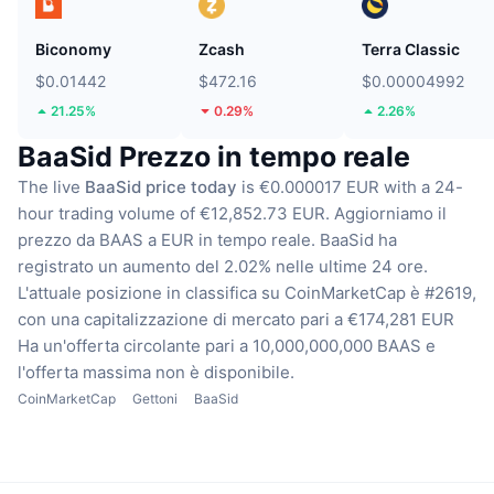
Biconomy
Zcash
Terra Classic
$0.01442
$472.16
$0.00004992
21.25%
0.29%
2.26%
BaaSid Prezzo in tempo reale
The live
BaaSid price today
is €0.000017 EUR with a 24-
hour trading volume of €12,852.73 EUR.
Aggiorniamo il
prezzo da BAAS a EUR in tempo reale.
BaaSid ha
registrato un aumento del 2.02% nelle ultime 24 ore.
L'attuale posizione in classifica su CoinMarketCap è #2619,
con una capitalizzazione di mercato pari a €174,281 EUR
Ha un'offerta circolante pari a 10,000,000,000 BAAS
e
l'offerta massima non è disponibile.
CoinMarketCap
Gettoni
BaaSid