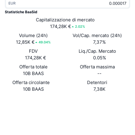
EUR
Di tendenza
ETF crypto
Impara
CMC MCP
Statistiche BaaSid
Novità
Capitalizzazione di mercato
ETF su Bitcoin
x402
Notizie
174,28K €
2.02%
Cripto
ETF su Ethereum
Volume (24h)
Vol/Cap. mercato (24h)
Academy
12,85K €
7,37%
49.04%
Politica
FDV
Liq./Cap. Mercato
Analisi tecnica
Ricerca
174,28K €
0.05%
Sport
Offerta totale
Offerta massima
RSI
Video
10B BAAS
--
Finanza
MACD
Offerta circolante
Detentori
Glossario
10B BAAS
7,38K
Tecnologia
Sito web
Website
Whitepaper
Derivati
Campagne
Social
NFT
Panoramica
Airdrop
Contratti
0x5d92...A0c2de
3.1
Valutazione (CertiK)
Statistiche NFT generali
Liquidazioni
Diamanti ricompensa
Audits