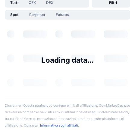
Tutti
CEX
DEX
Filtri
Spot
Perpetuo
Futures
Loading data...
Disclaimer: Questa pagina può contenere link di affiliazione. CoinMarketCap può
ricevere un compenso se visiti i link di affiliazione ed esegui determinate azioni,
tra cui l'iscrizione e l'esecuzione di transazioni, tramite queste piattaforme di
affiliazione. Consulta l'
Informativa sugli affiliati
.