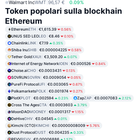
Walmart Inc
WMT
96,57 €
0.09%
Token popolari sulla blockhain
Ethereum
Ethereum
ETH
€1,615.39
0.56%
UNUS SED LEO
LEO
€8.46
0.10%
Chainlink
LINK
€7.19
0.35%
Shiba Inu
SHIB
€0.000004225
0.58%
Tether Gold
XAUt
€3,509.20
0.07%
Internet of Energy Network
IOEN
€0.000526
0.84%
Choise.ai
CHO
€0.0003431
0.13%
SOVRUN
SOVRN
€0.0009054
0.05%
PureFi Protocol
UFI
€0.003065
0.67%
Polkamarkets
POLK
€0.001974
0.27%
PlotX
PLOT
€0.002594
Zap
ZAP
€0.0007083
0.23%
2.12%
Cross The Ages
CTA
€0.0003603
3.79%
MoonDAO
MOONEY
€0.0001317
1.15%
DeHive
DHV
€0.04545
0.01%
Kimchi (CTO)
KIMCHI
€0.00000008009
5.76%
Dust Protocol
DUST
€0.004235
0.33%
REVV
REVV
€0.00006886
1.57%