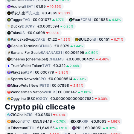
2.47%
Audiera
BEAT
€1.99
10.89%
币安人生
币安人生
€0.4365
5.31%
Tagger
TAG
€0.001077
Four
FORM
€0.1885
1.77%
4.13%
Ducky
DUCKY
€0.0005594
0.25%
Talus
US
€0.04698
0.38%
PancakeSwap
CAKE
€1.22
BUILDon
B
€0.151
1.25%
0.74%
Genius Terminal
GENIUS
€0.3079
1.44%
Banana For Scale
BANANAS31
€0.006195
0.59%
Cheems (cheems.pet)
CHEEMS
€0.0000004251
4.46%
Trust Wallet Token
TWT
€0.322
2.44%
PlayZap
PZP
€0.000779
5.95%
Spores Network
SPO
€0.00008514
2.41%
MicroPets [New]
PETS
€0.07898
2.54%
Wonderman Nation
WNDR
€0.006147
2.00%
Oggy Inu (BSC)
OGGY
€0.0000000000007682
0.30%
Crypto più cliccate
ZIGChain
ZIG
€0.03501
0.01%
Bitcoin
BTC
€55,984.18
XRP
XRP
€0.9063
0.70%
1.96%
Ethereum
ETH
€1,649.55
Pi
PI
€0.08051
1.91%
8.32%