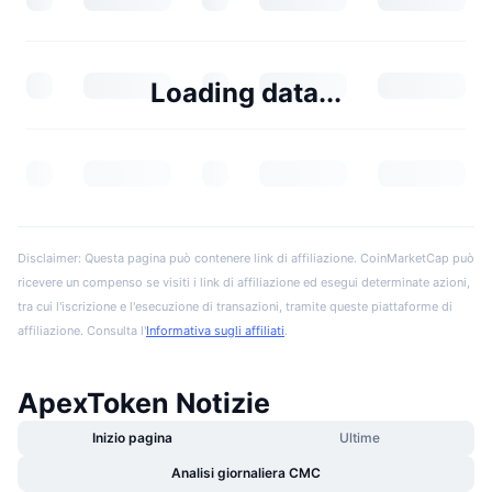
Loading data...
Disclaimer: Questa pagina può contenere link di affiliazione. CoinMarketCap può
ricevere un compenso se visiti i link di affiliazione ed esegui determinate azioni,
tra cui l'iscrizione e l'esecuzione di transazioni, tramite queste piattaforme di
affiliazione. Consulta l'
Informativa sugli affiliati
.
ApexToken Notizie
Inizio pagina
Ultime
Analisi giornaliera CMC