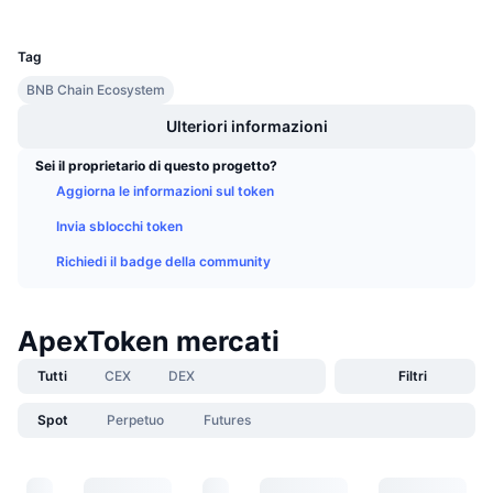
UCID
Prossime vendite
30467
Tassi di finanziamento
Impara e guadagna
Tag
BNB Chain Ecosystem
Calendari
Ulteriori informazioni
Calendario ICO
Sei il proprietario di questo progetto?
Aggiorna le informazioni sul token
Calendario eventi
Invia sblocchi token
Richiedi il badge della community
ApexToken mercati
Tutti
CEX
DEX
Filtri
Spot
Perpetuo
Futures