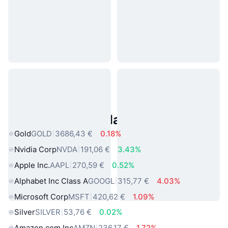
Asset reali popolari
Gold
GOLD
3686,43 €
0.18%
Nvidia Corp
NVDA
191,06 €
3.43%
Apple Inc.
AAPL
270,59 €
0.52%
Alphabet Inc Class A
GOOGL
315,77 €
4.03%
Microsoft Corp
MSFT
420,62 €
1.09%
Silver
SILVER
53,76 €
0.02%
Amazon.com Inc
AMZN
236,17 €
1.72%