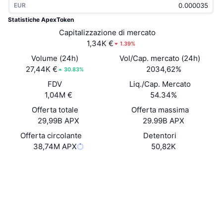
EUR
Di tendenza
ETF crypto
Impara
CMC MCP
Statistiche ApexToken
Novità
Capitalizzazione di mercato
ETF su Bitcoin
x402
Notizie
1,34K €
1.39%
Cripto
ETF su Ethereum
Volume (24h)
Vol/Cap. mercato (24h)
Academy
27,44K €
2034,62%
30.83%
Politica
FDV
Liq./Cap. Mercato
Analisi tecnica
Ricerca
1,04M €
54.34%
Sport
Offerta totale
Offerta massima
RSI
Video
29,99B APX
29.99B APX
Finanza
MACD
Offerta circolante
Detentori
Glossario
38,74M APX
50,82K
Tecnologia
Sito web
Website
Whitepaper
Derivati
Campagne
Social
NFT
Panoramica
Airdrop
Contratti
0x2E81...a047FA
Esploratori
bscscan.com
Statistiche NFT generali
Liquidazioni
Diamanti ricompensa
Wallets