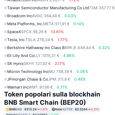
Taiwan Semiconductor Manufacturing Co Ltd
TSM
357,77 €
Broadcom Inc
AVGO
364,48 €
0.03%
Meta Platforms, Inc.
META
511,91 €
0.14%
SpaceX
SPCX
95,26 €
13.61%
Tesla, Inc.
TSLA
278,34 €
1.77%
Berkshire Hathaway Inc Class B
BRK.B
449,44 €
0.32%
Eli Lilly And Co
LLY
1019,31 €
4.86%
SK Hynix
SKHY
127,92 €
2.17%
Micron Technology Inc
MU
758,38 €
0.06%
JPmorgan Chase & Co
JPM
311,8 €
0.48%
Walmart Inc
WMT
97,66 €
0.71%
Token popolari sulla blockhain
BNB Smart Chain (BEP20)
BNB
BNB
€513.34
Aster
ASTER
€0.5244
1.41%
0.31%
Stable
STABLE
€0.02862