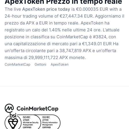
ApexToken Prezzo in tempo reale
The live
ApexToken price today
is €0.000035 EUR with a
24-hour trading volume of €27,447.34 EUR.
Aggiorniamo il
prezzo da APX a EUR in tempo reale.
ApexToken ha
registrato un calo del 1.40% nelle ultime 24 ore.
L'attuale
posizione in classifica su CoinMarketCap è #3824, con
una capitalizzazione di mercato pari a €1,349.01 EUR
Ha
un'offerta circolante pari a 38,747,819 APX
e un'offerta
massima di 29,999,111,722 APX monete.
CoinMarketCap
Gettoni
ApexToken