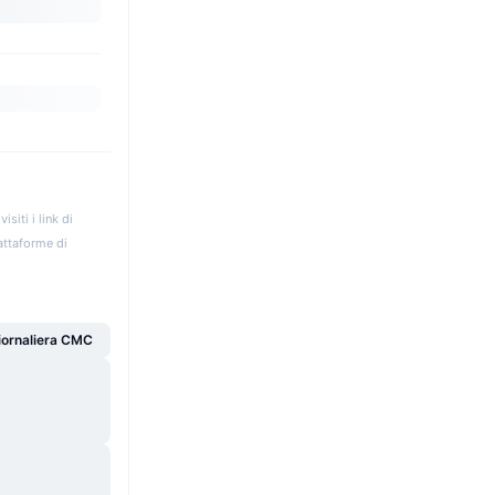
iti i link di
iattaforme di
giornaliera CMC