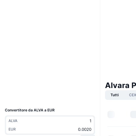
Boost
Sito web
Website
Whitepaper
Social
0x8e72...0A11C2
Contratti
4.3
Valutazione (CertiK)
Audits
etherscan.io
Esploratori
Alvara P
Wallets
Tutti
CE
UCID
29693
Convertitore da ALVA a EUR
ALVA
EUR