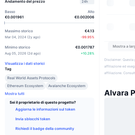
Andamento del prezzo
24h
Basso
Alto
€0.001961
€0.002006
Massimo storico
€4.13
Mar 04, 2024
(
2y ago
)
-99.95
%
Mostra a lar
Minimo storico
€0.001787
Aug 05, 2026
(
2d ago
)
+
10.28
%
Disclaimer: Questa 
Visualizza i dati storici
affiliazione ed eseg
Tag
affiliazione. Consult
Real World Assets Protocols
Ethereum Ecosystem
Avalanche Ecosystem
Alvara P
Mostra tutti
Sei il proprietario di questo progetto?
Aggiorna le informazioni sul token
Invia sblocchi token
Richiedi il badge della community