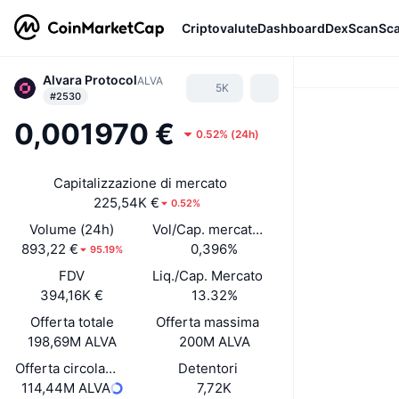
Criptovalute
Dashboard
DexScan
Sc
Alvara Protocol
ALVA
5K
#2530
0,001970 €
0.52%
(
24h
)
Capitalizzazione di mercato
225,54K €
0.52%
Volume (24h)
Vol/Cap. mercato (24h)
893,22 €
0,396%
95.19%
FDV
Liq./Cap. Mercato
394,16K €
13.32%
Offerta totale
Offerta massima
198,69M ALVA
200M ALVA
Offerta circolante
Detentori
114,44M ALVA
7,72K