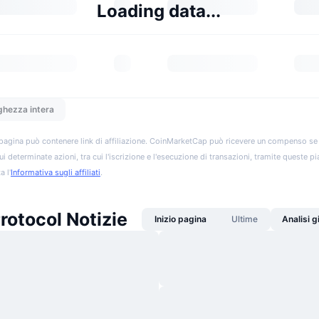
Loading data...
ghezza intera
pagina può contenere link di affiliazione. CoinMarketCap può ricevere un compenso se vis
ui determinate azioni, tra cui l'iscrizione e l'esecuzione di transazioni, tramite queste p
a l'
Informativa sugli affiliati
.
rotocol Notizie
Inizio pagina
Ultime
Analisi 