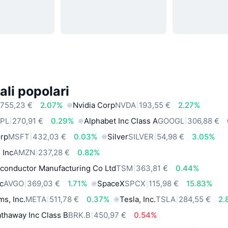
ali popolari
755,23 €
2.07%
Nvidia Corp
NVDA
193,55 €
2.27%
PL
270,91 €
0.29%
Alphabet Inc Class A
GOOGL
306,88 €
orp
MSFT
432,03 €
0.03%
Silver
SILVER
54,98 €
3.05%
 Inc
AMZN
237,28 €
0.82%
conductor Manufacturing Co Ltd
TSM
363,81 €
0.44%
c
AVGO
369,03 €
1.71%
SpaceX
SPCX
115,98 €
15.83%
ms, Inc.
META
511,78 €
0.37%
Tesla, Inc.
TSLA
284,55 €
2.
thaway Inc Class B
BRK.B
450,97 €
0.54%