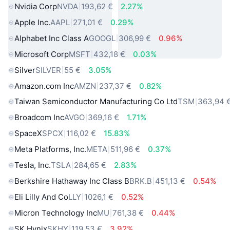
Nvidia Corp
NVDA
193,62 €
2.27%
Apple Inc.
AAPL
271,01 €
0.29%
Alphabet Inc Class A
GOOGL
306,99 €
0.96%
Microsoft Corp
MSFT
432,18 €
0.03%
Silver
SILVER
55 €
3.05%
Amazon.com Inc
AMZN
237,37 €
0.82%
Taiwan Semiconductor Manufacturing Co Ltd
TSM
363,94 
Broadcom Inc
AVGO
369,16 €
1.71%
SpaceX
SPCX
116,02 €
15.83%
Meta Platforms, Inc.
META
511,96 €
0.37%
Tesla, Inc.
TSLA
284,65 €
2.83%
Berkshire Hathaway Inc Class B
BRK.B
451,13 €
0.54%
Eli Lilly And Co
LLY
1026,1 €
0.52%
Micron Technology Inc
MU
761,38 €
0.44%
SK Hynix
SKHY
119,53 €
3.92%