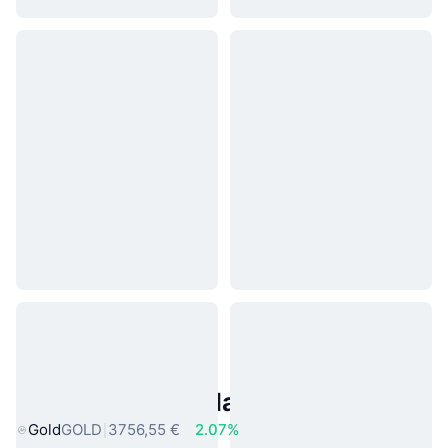
Asset reali popolari
Gold
GOLD
3756,55 €
2.07%