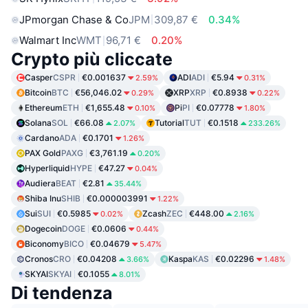
JPmorgan Chase & Co
JPM
309,87 €
0.34%
Walmart Inc
WMT
96,71 €
0.20%
Crypto più cliccate
Casper
CSPR
€0.001637
ADI
ADI
€5.94
2.59%
0.31%
Bitcoin
BTC
€56,046.02
XRP
XRP
€0.8938
0.29%
0.22%
Ethereum
ETH
€1,655.48
Pi
PI
€0.07778
0.10%
1.80%
Solana
SOL
€66.08
Tutorial
TUT
€0.1518
2.07%
233.26%
Cardano
ADA
€0.1701
1.26%
PAX Gold
PAXG
€3,761.19
0.20%
Hyperliquid
HYPE
€47.27
0.04%
Audiera
BEAT
€2.81
35.44%
Shiba Inu
SHIB
€0.000003991
1.22%
Sui
SUI
€0.5985
Zcash
ZEC
€448.00
0.02%
2.16%
Dogecoin
DOGE
€0.0606
0.44%
Biconomy
BICO
€0.04679
5.47%
Cronos
CRO
€0.04208
Kaspa
KAS
€0.02296
3.66%
1.48%
SKYAI
SKYAI
€0.1055
8.01%
Di tendenza