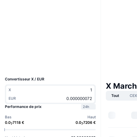
Site Internet
Website
Whitepaper
Social
Contrats
0xa628...352372
3.6
Évaluation (CertiK)
Audits
Explorateurs
etherscan.io
Portefeuilles
UCID
27704
Convertisseur X / EUR
X March
X
Tout
CEX
EUR
Performance de prix
24h
Bas
Haut
0.0
7118
€
0.0
7206
€
7
7