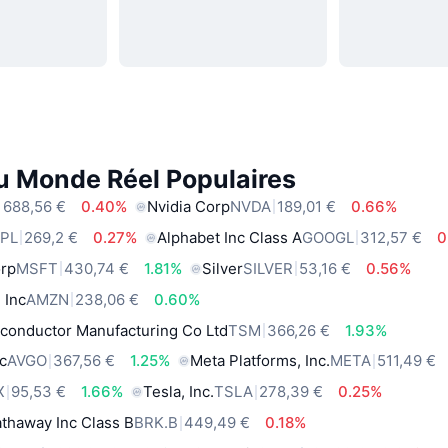
du Monde Réel Populaires
 688,56 €
0.40%
Nvidia Corp
NVDA
189,01 €
0.66%
PL
269,2 €
0.27%
Alphabet Inc Class A
GOOGL
312,57 €
0
orp
MSFT
430,74 €
1.81%
Silver
SILVER
53,16 €
0.56%
 Inc
AMZN
238,06 €
0.60%
conductor Manufacturing Co Ltd
TSM
366,26 €
1.93%
c
AVGO
367,56 €
1.25%
Meta Platforms, Inc.
META
511,49 €
X
95,53 €
1.66%
Tesla, Inc.
TSLA
278,39 €
0.25%
thaway Inc Class B
BRK.B
449,49 €
0.18%