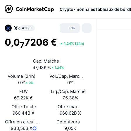
Crypto-monnaies
Tableaux de bord
X
18K
#3085
X
0,0
7206 €
7
1.24%
(
24h
)
Cap. Marché
67,63K €
1.24%
Volume (24h)
Vol./Cap. Marché (24 h)
0 €
0%
0%
FDV
Liq./Cap. Marché
69,22K €
75.38%
Offre Totale
Offre max.
960,44B X
960.62B X
Offre en circulation
Détenteurs
938,56B X
9,05K