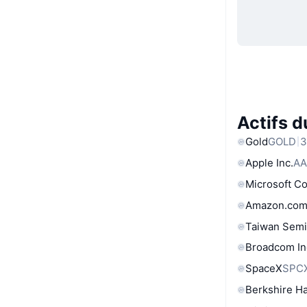
Actifs 
Gold
GOLD
3
Apple Inc.
AA
Microsoft C
Amazon.com
Taiwan Semi
Broadcom In
SpaceX
SPC
Berkshire Ha