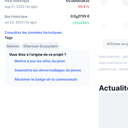
Haut historique
€0.00003825
Aug 01, 2023
(
3y ago
)
-99.81
%
0.0
2735
€
Bas historique
8
Jul 23, 2023
(
3y ago
)
+
2534.85
%
Consultez les données historiques
Tags
Afficher en p
Memes
Ethereum Ecosystem
Vous êtes à l'origine de ce projet ?
Avertissement : cett
Mettre à jour les infos du jeton
liens d'affiliation 
plateformes. Veuill
Soumettre les déverrouillages de jetons
Réclamer le badge de la communauté
Actualit