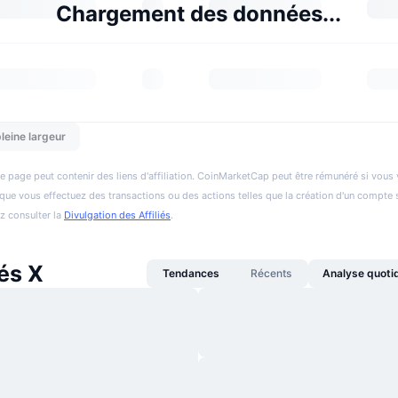
Chargement des données...
leine largeur
e page peut contenir des liens d'affiliation. CoinMarketCap peut être rémunéré si vous v
et que vous effectuez des transactions ou des actions telles que la création d'un compte 
ez consulter la
Divulgation des Affiliés
.
és X
Tendances
Récents
Analyse quoti