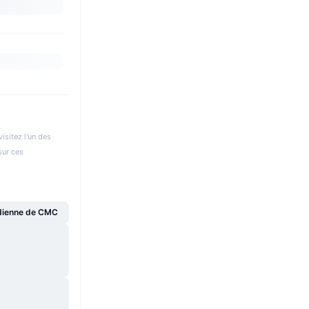
isitez l'un des
sur ces
dienne de CMC