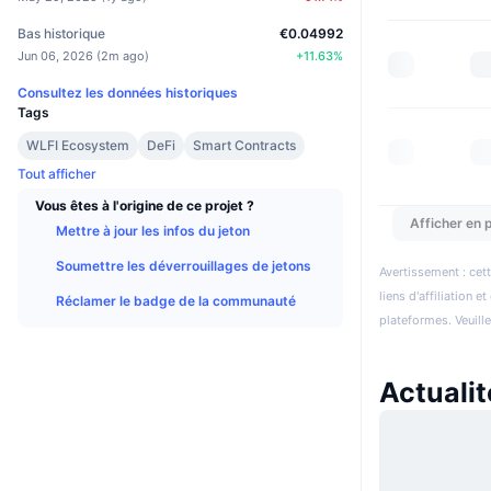
Bas historique
€0.04992
Jun 06, 2026
(
2m ago
)
+
11.63
%
Consultez les données historiques
Tags
WLFI Ecosystem
DeFi
Smart Contracts
Tout afficher
Vous êtes à l'origine de ce projet ?
Afficher en p
Mettre à jour les infos du jeton
Soumettre les déverrouillages de jetons
Avertissement : cett
liens d'affiliation 
Réclamer le badge de la communauté
plateformes. Veuill
Actualit