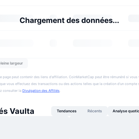
Chargement des données...
leine largeur
e page peut contenir des liens d'affiliation. CoinMarketCap peut être rémunéré si vous v
et que vous effectuez des transactions ou des actions telles que la création d'un compte 
ez consulter la
Divulgation des Affiliés
.
és Vaulta
Tendances
Récents
Analyse quoti