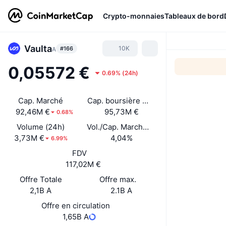
Crypto-monnaies
Tableaux de bord
Vaulta
10K
#166
A
0,05572 €
0.69%
(
24h
)
Cap. Marché
Cap. boursière déverrouillée
92,46M €
95,73M €
0.68%
Volume (24h)
Vol./Cap. Marché (24 h)
3,73M €
4,04%
6.99%
FDV
117,02M €
Offre Totale
Offre max.
2,1B A
2.1B A
Offre en circulation
1,65B A