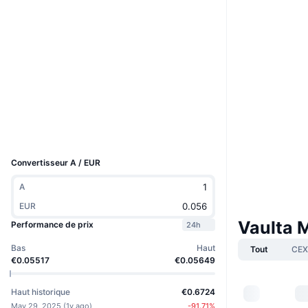
Boost
Site Internet
Website
Social
Contrats
core.vaulta
Explorateurs
unicove.com
Portefeuilles
UCID
36462
Convertisseur A / EUR
A
EUR
Vaulta 
Performance de prix
24h
Bas
Haut
Tout
CEX
€0.05517
€0.05649
Haut historique
€0.6724
May 29, 2025
(
1y ago
)
-91.71
%