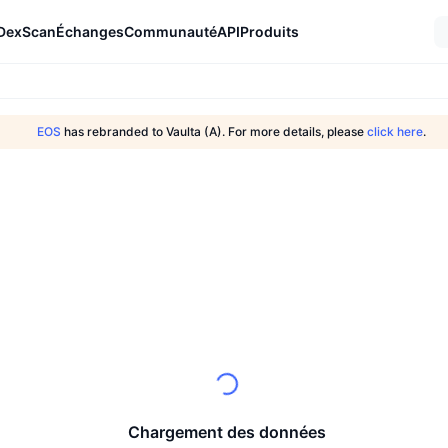
DexScan
Échanges
Communauté
API
Produits
EOS
has rebranded to Vaulta (A). For more details, please
click here
.
Chargement des données