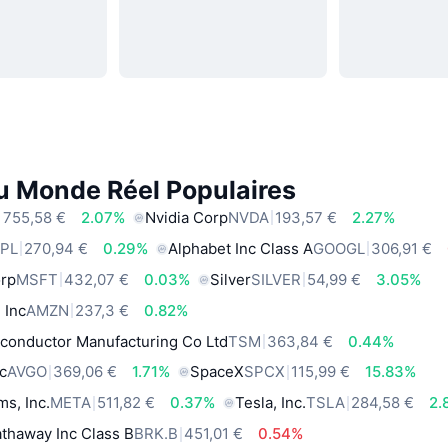
du Monde Réel Populaires
 755,58 €
2.07%
Nvidia Corp
NVDA
193,57 €
2.27%
PL
270,94 €
0.29%
Alphabet Inc Class A
GOOGL
306,91 €
orp
MSFT
432,07 €
0.03%
Silver
SILVER
54,99 €
3.05%
 Inc
AMZN
237,3 €
0.82%
conductor Manufacturing Co Ltd
TSM
363,84 €
0.44%
c
AVGO
369,06 €
1.71%
SpaceX
SPCX
115,99 €
15.83%
ms, Inc.
META
511,82 €
0.37%
Tesla, Inc.
TSLA
284,58 €
2.
thaway Inc Class B
BRK.B
451,01 €
0.54%