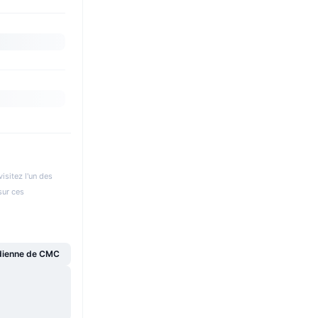
isitez l'un des
sur ces
dienne de CMC