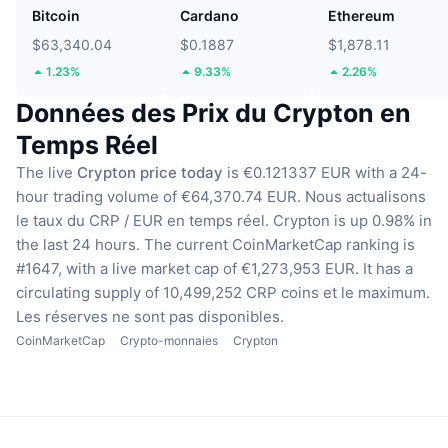
Bitcoin
Cardano
Ethereum
$63,340.04
$0.1887
$1,878.11
1.23%
9.33%
2.26%
Données des Prix du Crypton en
Temps Réel
The live
Crypton price today
is €0.121337 EUR with a 24-
hour trading volume of €64,370.74 EUR.
Nous actualisons
le taux du CRP / EUR en temps réel.
Crypton is up 0.98% in
the last 24 hours.
The current CoinMarketCap ranking is
#1647, with a live market cap of €1,273,953 EUR.
It has a
circulating supply of 10,499,252 CRP coins
et le maximum.
Les réserves ne sont pas disponibles.
CoinMarketCap
Crypto-monnaies
Crypton