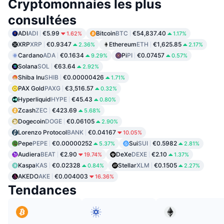
Cryptomonnaies les plus
consultées
ADI
ADI
€5.99
Bitcoin
BTC
€54,837.40
1.62%
1.17%
XRP
XRP
€0.9347
Ethereum
ETH
€1,625.85
2.36%
2.17%
Cardano
ADA
€0.1634
Pi
PI
€0.07457
9.29%
0.57%
Solana
SOL
€63.64
2.92%
Shiba Inu
SHIB
€0.00000426
1.71%
PAX Gold
PAXG
€3,516.57
0.32%
Hyperliquid
HYPE
€45.43
0.80%
Zcash
ZEC
€423.69
5.68%
Dogecoin
DOGE
€0.06105
2.90%
Lorenzo Protocol
BANK
€0.04167
10.05%
Pepe
PEPE
€0.00000252
Sui
SUI
€0.5982
5.37%
2.81%
Audiera
BEAT
€2.90
DeXe
DEXE
€2.10
19.74%
1.37%
Kaspa
KAS
€0.02328
Stellar
XLM
€0.1505
0.84%
2.27%
AKEDO
AKE
€0.004003
16.36%
Tendances