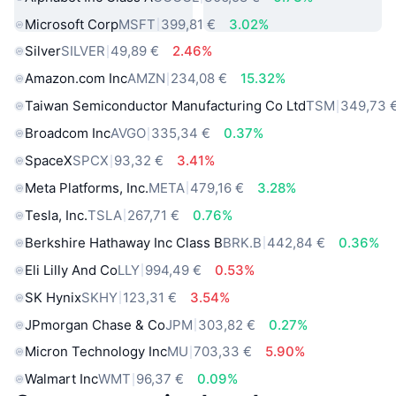
Microsoft Corp
MSFT
399,81 €
3.02%
Silver
SILVER
49,89 €
2.46%
Amazon.com Inc
AMZN
234,08 €
15.32%
Taiwan Semiconductor Manufacturing Co Ltd
TSM
349,73 
Broadcom Inc
AVGO
335,34 €
0.37%
SpaceX
SPCX
93,32 €
3.41%
Meta Platforms, Inc.
META
479,16 €
3.28%
Tesla, Inc.
TSLA
267,71 €
0.76%
Berkshire Hathaway Inc Class B
BRK.B
442,84 €
0.36%
Eli Lilly And Co
LLY
994,49 €
0.53%
SK Hynix
SKHY
123,31 €
3.54%
JPmorgan Chase & Co
JPM
303,82 €
0.27%
Micron Technology Inc
MU
703,33 €
5.90%
Walmart Inc
WMT
96,37 €
0.09%