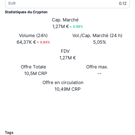
EUR
Tendances
ETF sur les cryptos
Apprendre
CMC MCP
Statistiques du Crypton
Nouveau
Cap. Marché
ETF Bitcoin
x402
Actualités
1,27M €
0.98%
Crypto
ETF Ethereum
Volume (24h)
Vol./Cap. Marché (24 h)
Academy
64,37K €
5,05%
0.84%
Politique
FDV
Analyse technique
Recherche
1,27M €
Sports
Offre Totale
Offre max.
RSI
Vidéos
10,5M CRP
--
Finance
MACD
Offre en circulation
Glossaire
10,49M CRP
Technologie
Site Internet
Website
Produits dérivés
Campagnes
3.6
Évaluation (CertiK)
NFT
Explorateurs
utopian.is
Vue d'ensemble
Airdrops
UCID
6865
Statistiques NFT globales
Liquidations
Récompenses de Diamant
Tags