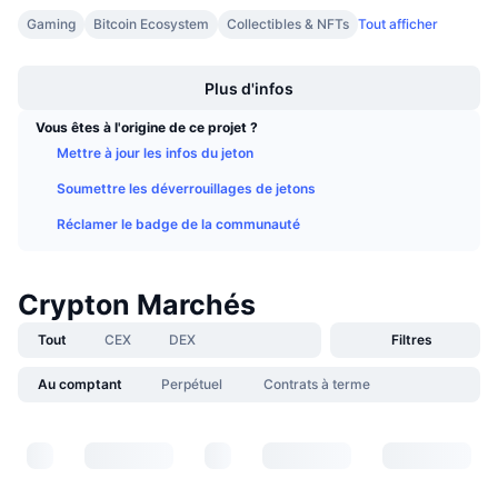
Ventes à venir
Gaming
Bitcoin Ecosystem
Collectibles & NFTs
Tout afficher
Taux de financement
Apprenez & Gagnez
Boost
Plus d'infos
Calendriers
Vous êtes à l'origine de ce projet ?
Mettre à jour les infos du jeton
Calendrier des ICO
Soumettre les déverrouillages de jetons
Calendrier des événements
Réclamer le badge de la communauté
Crypton Marchés
Tout
CEX
DEX
Filtres
Au comptant
Perpétuel
Contrats à terme