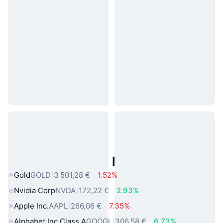
Actifs du Monde Réel Populaires
Gold
GOLD
3 501,28 €
1.52%
Nvidia Corp
NVDA
172,22 €
2.93%
Apple Inc.
AAPL
266,06 €
7.35%
Alphabet Inc Class A
GOOGL
306,58 €
6.73%