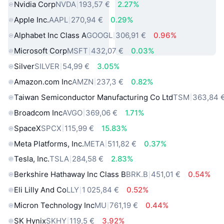
Nvidia Corp
NVDA
193,57 €
2.27%
Apple Inc.
AAPL
270,94 €
0.29%
Alphabet Inc Class A
GOOGL
306,91 €
0.96%
Microsoft Corp
MSFT
432,07 €
0.03%
Silver
SILVER
54,99 €
3.05%
Amazon.com Inc
AMZN
237,3 €
0.82%
Taiwan Semiconductor Manufacturing Co Ltd
TSM
363,84 
Broadcom Inc
AVGO
369,06 €
1.71%
SpaceX
SPCX
115,99 €
15.83%
Meta Platforms, Inc.
META
511,82 €
0.37%
Tesla, Inc.
TSLA
284,58 €
2.83%
Berkshire Hathaway Inc Class B
BRK.B
451,01 €
0.54%
Eli Lilly And Co
LLY
1 025,84 €
0.52%
Micron Technology Inc
MU
761,19 €
0.44%
SK Hynix
SKHY
119,5 €
3.92%