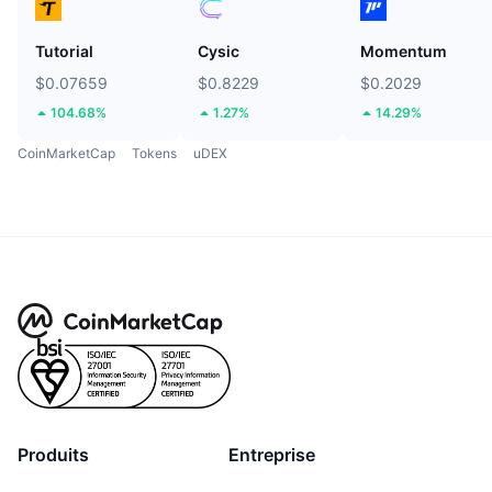
Tutorial
Cysic
Momentum
$0.07659
$0.8229
$0.2029
104.68%
1.27%
14.29%
CoinMarketCap
Tokens
uDEX
Produits
Entreprise