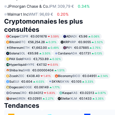
JPmorgan Chase & Co
JPM
309,79 €
0.34%
Walmart Inc
WMT
96,69 €
0.20%
Cryptomonnaies les plus
consultées
Casper
CSPR
€0.001678
ADI
ADI
€5.96
3.59%
0.06%
Bitcoin
BTC
€56,254.28
XRP
XRP
€0.9055
0.31%
2.52%
Ethereum
ETH
€1,662.00
Pi
PI
€0.07885
0.49%
2.75%
Solana
SOL
€65.98
Cardano
ADA
€0.1731
3.50%
0.13%
PAX Gold
PAXG
€3,753.89
0.32%
Hyperliquid
HYPE
€47.52
0.51%
Shiba Inu
SHIB
€0.00000404
1.51%
Zcash
ZEC
€438.40
Biconomy
BICO
€0.04951
1.41%
2.14%
Sui
SUI
€0.604
SKYAI
SKYAI
€0.105
4.03%
3.33%
Dogecoin
DOGE
€0.06149
1.77%
Cronos
CRO
€0.04312
Kaspa
KAS
€0.02313
5.83%
0.97%
siren
SIREN
€0.02951
Stellar
XLM
€0.1433
2.27%
3.35%
Tendances