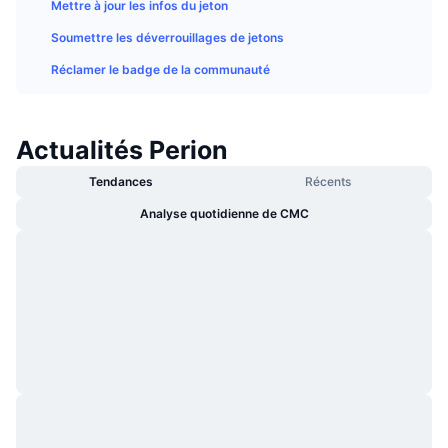
Mettre à jour les infos du jeton
Tendances
ETF sur les cryptos
Apprendre
CMC MCP
Soumettre les déverrouillages de jetons
Nouveau
ETF Bitcoin
Réclamer le badge de la communauté
x402
Actualités
Crypto
ETF Ethereum
Academy
Actualités Perion
Politique
Analyse technique
Recherche
Tendances
Récents
Sports
Analyse quotidienne de CMC
RSI
Vidéos
Finance
MACD
Glossaire
Technologie
Produits dérivés
Campagnes
NFT
Vue d'ensemble
Airdrops
Statistiques NFT globales
Liquidations
Récompenses de Diamant