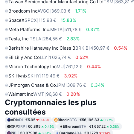
Taiwan Semiconductor Manufacturing Co Ltd
TSM
363,81 
Broadcom Inc
AVGO
369,03 €
1.71%
SpaceX
SPCX
115,98 €
15.83%
Meta Platforms, Inc.
META
511,78 €
0.37%
Tesla, Inc.
TSLA
284,55 €
2.83%
Berkshire Hathaway Inc Class B
BRK.B
450,97 €
0.54%
Eli Lilly And Co
LLY
1 025,74 €
0.52%
Micron Technology Inc
MU
761,12 €
0.44%
SK Hynix
SKHY
119,49 €
3.92%
JPmorgan Chase & Co
JPM
309,76 €
0.34%
Walmart Inc
WMT
96,68 €
0.20%
Cryptomonnaies les plus
consultées
ADI
ADI
€5.95
Bitcoin
BTC
€56,196.83
0.43%
0.77%
XRP
XRP
€0.895
Ethereum
ETH
€1,657.22
0.49%
0.38%
Pi
PI
€0.07908
Cardano
ADA
€0.1728
3.81%
1.14%