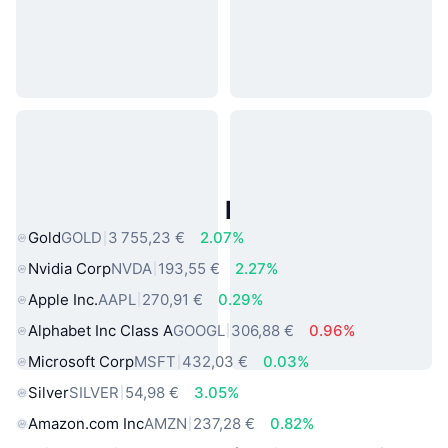
Actifs du Monde Réel Populaires
Gold
GOLD
3 755,23 €
2.07%
Nvidia Corp
NVDA
193,55 €
2.27%
Apple Inc.
AAPL
270,91 €
0.29%
Alphabet Inc Class A
GOOGL
306,88 €
0.96%
Microsoft Corp
MSFT
432,03 €
0.03%
Silver
SILVER
54,98 €
3.05%
Amazon.com Inc
AMZN
237,28 €
0.82%