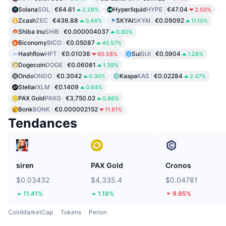
Solana
SOL
€64.61
Hyperliquid
HYPE
€47.04
2.28%
2.50%
Zcash
ZEC
€436.88
SKYAI
SKYAI
€0.09092
0.44%
11.10%
Shiba Inu
SHIB
€0.000004037
0.80%
Biconomy
BICO
€0.05087
40.57%
Hashflow
HFT
€0.01036
Sui
SUI
€0.5904
60.58%
1.28%
Dogecoin
DOGE
€0.06081
1.39%
Ondo
ONDO
€0.3042
Kaspa
KAS
€0.02284
0.30%
2.47%
Stellar
XLM
€0.1409
0.64%
PAX Gold
PAXG
€3,750.02
0.86%
Bonk
BONK
€0.000002152
11.61%
Tendances
siren
PAX Gold
Cronos
$0.03432
$4,335.4
$0.04781
11.41%
1.18%
9.95%
CoinMarketCap
Tokens
Perion