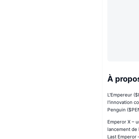
À propo
L'Empereur ($
l'innovation c
Penguin ($PEN)
Emperor X – u
lancement de
Last Emperor –