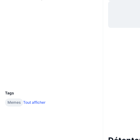
Website
Whitepaper
Site Internet
Social
Contrats
pen2Wz...faRx1b
2.6
Évaluation (CertiK)
Explorateurs
solscan.io
Portefeuilles
UCID
35533
Tags
Memes
Tout afficher