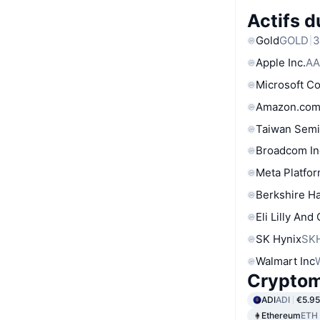
Actifs 
Gold
GOLD
3
Apple Inc.
AA
Microsoft C
Amazon.com
Taiwan Semi
Broadcom In
Meta Platfor
Berkshire Ha
Eli Lilly And
SK Hynix
SK
Walmart Inc
Cryptom
ADI
ADI
€5.95
Ethereum
ETH