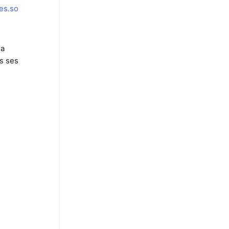
es.so
la
s ses