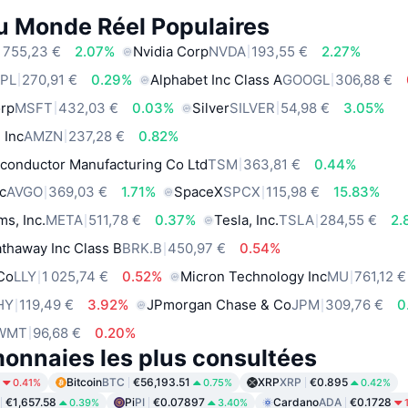
du Monde Réel Populaires
 755,23 €
2.07%
Nvidia Corp
NVDA
193,55 €
2.27%
PL
270,91 €
0.29%
Alphabet Inc Class A
GOOGL
306,88 €
orp
MSFT
432,03 €
0.03%
Silver
SILVER
54,98 €
3.05%
 Inc
AMZN
237,28 €
0.82%
conductor Manufacturing Co Ltd
TSM
363,81 €
0.44%
c
AVGO
369,03 €
1.71%
SpaceX
SPCX
115,98 €
15.83%
ms, Inc.
META
511,78 €
0.37%
Tesla, Inc.
TSLA
284,55 €
2.
thaway Inc Class B
BRK.B
450,97 €
0.54%
 Co
LLY
1 025,74 €
0.52%
Micron Technology Inc
MU
761,12 €
HY
119,49 €
3.92%
JPmorgan Chase & Co
JPM
309,76 €
0
WMT
96,68 €
0.20%
onnaies les plus consultées
Bitcoin
BTC
€56,193.51
XRP
XRP
€0.895
0.41%
0.75%
0.42%
€1,657.58
Pi
PI
€0.07897
Cardano
ADA
€0.1728
0.39%
3.40%