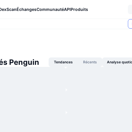
DexScan
Échanges
Communauté
API
Produits
tés Penguin
Tendances
Récents
Analyse quoti