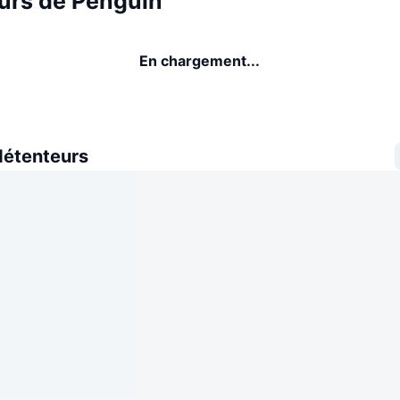
urs de Penguin
En chargement...
détenteurs