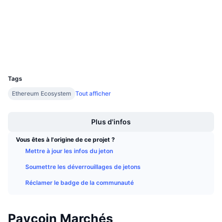
3.7
Ventes à venir
Évaluation (CertiK)
Taux de financement
Apprenez & Gagnez
etherscan.io
Explorateurs
Calendriers
Portefeuilles
UCID
5275
Calendrier des ICO
Tags
Ethereum Ecosystem
Tout afficher
Calendrier des événements
Boost
Plus d'infos
Vous êtes à l'origine de ce projet ?
Mettre à jour les infos du jeton
Soumettre les déverrouillages de jetons
Réclamer le badge de la communauté
Paycoin Marchés