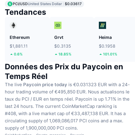
PCI/USD
United States Dollar
$0.03617
Tendances
Ethereum
Grvt
Heima
$1,881.11
$0.3135
$0.1958
0.6%
18.85%
101.01%
Données des Prix du Paycoin en
Temps Réel
The live
Paycoin price today
is €0.031323 EUR with a 24-
hour trading volume of €495,850 EUR.
Nous actualisons le
taux du PCI / EUR en temps réel.
Paycoin is up 1.71% in the
last 24 hours.
The current CoinMarketCap ranking is
#408, with a live market cap of €33,487,138 EUR.
It has a
circulating supply of 1,069,086,017 PCI coins
and a max.
supply of 1,900,000,000 PCI coins.