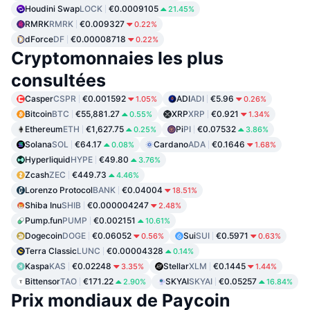
Houdini Swap
LOCK
€0.0009105
21.45%
RMRK
RMRK
€0.009327
0.22%
dForce
DF
€0.00008718
0.22%
Cryptomonnaies les plus
consultées
Casper
CSPR
€0.001592
ADI
ADI
€5.96
1.05%
0.26%
Bitcoin
BTC
€55,881.27
XRP
XRP
€0.921
0.55%
1.34%
Ethereum
ETH
€1,627.75
Pi
PI
€0.07532
0.25%
3.86%
Solana
SOL
€64.17
Cardano
ADA
€0.1646
0.08%
1.68%
Hyperliquid
HYPE
€49.80
3.76%
Zcash
ZEC
€449.73
4.46%
Lorenzo Protocol
BANK
€0.04004
18.51%
Shiba Inu
SHIB
€0.000004247
2.48%
Pump.fun
PUMP
€0.002151
10.61%
Dogecoin
DOGE
€0.06052
Sui
SUI
€0.5971
0.56%
0.63%
Terra Classic
LUNC
€0.00004328
0.14%
Kaspa
KAS
€0.02248
Stellar
XLM
€0.1445
3.35%
1.44%
Bittensor
TAO
€171.22
SKYAI
SKYAI
€0.05257
2.90%
16.84%
Prix mondiaux de Paycoin