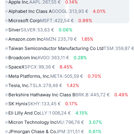
Apple Inc.
AAPL
267,55 €
0.14%
Alphabet Inc Class A
GOOGL
313,93 €
4.01%
Microsoft Corp
MSFT
422,54 €
0.99%
Silver
SILVER
53,63 €
0.06%
Amazon.com Inc
AMZN
235,79 €
1.85%
Taiwan Semiconductor Manufacturing Co Ltd
TSM
359,87 
Broadcom Inc
AVGO
363,11 €
0.28%
SpaceX
SPCX
99,36 €
8.45%
Meta Platforms, Inc.
META
505,59 €
0.70%
Tesla, Inc.
TSLA
279,46 €
1.42%
Berkshire Hathaway Inc Class B
BRK.B
445,72 €
0.49%
SK Hynix
SKHY
133,45 €
0.17%
Eli Lilly And Co
LLY
1 006,24 €
4.15%
Micron Technology Inc
MU
796,76 €
3.07%
JPmorgan Chase & Co
JPM
311,51 €
0.61%