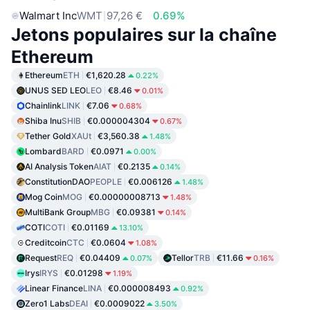
Walmart Inc
WMT
97,26 €
0.69%
Jetons populaires sur la chaîne
Ethereum
Ethereum
ETH
€1,620.28
0.22%
UNUS SED LEO
LEO
€8.46
0.01%
Chainlink
LINK
€7.06
0.68%
Shiba Inu
SHIB
€0.000004304
0.67%
Tether Gold
XAUt
€3,560.38
1.48%
Lombard
BARD
€0.0971
0.00%
AI Analysis Token
AIAT
€0.2135
0.14%
ConstitutionDAO
PEOPLE
€0.006126
1.48%
Mog Coin
MOG
€0.00000008713
1.48%
MultiBank Group
MBG
€0.09381
0.14%
COTI
COTI
€0.01169
13.10%
Creditcoin
CTC
€0.0604
1.08%
Request
REQ
€0.04409
Tellor
TRB
€11.66
0.07%
0.16%
Irys
IRYS
€0.01298
1.19%
Linear Finance
LINA
€0.000008493
0.92%
Zero1 Labs
DEAI
€0.0009022
3.50%