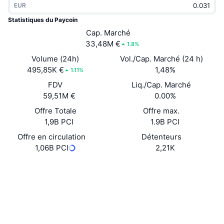
EUR
Tendances
ETF sur les cryptos
Apprendre
CMC MCP
Statistiques du Paycoin
Nouveau
Cap. Marché
ETF Bitcoin
x402
Actualités
33,48M €
1.8%
Crypto
ETF Ethereum
Volume (24h)
Vol./Cap. Marché (24 h)
Academy
495,85K €
1,48%
1.11%
Politique
FDV
Liq./Cap. Marché
Analyse technique
Recherche
59,51M €
0.00%
Sports
Offre Totale
Offre max.
RSI
Vidéos
1,9B PCI
1.9B PCI
Finance
MACD
Offre en circulation
Détenteurs
Glossaire
1,06B PCI
2,21K
Technologie
Website
Whitepaper
Produits dérivés
Campagnes
Site Internet
NFT
Vue d'ensemble
Airdrops
Social
Statistiques NFT globales
Liquidations
Récompenses de Diamant
Contrats
0x3C2A...5bf258