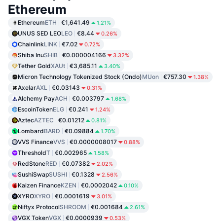
Ethereum
Ethereum
ETH
€1,641.49
1.21%
UNUS SED LEO
LEO
€8.44
0.26%
Chainlink
LINK
€7.02
0.72%
Shiba Inu
SHIB
€0.000004166
3.32%
Tether Gold
XAUt
€3,685.11
3.40%
Micron Technology Tokenized Stock (Ondo)
MUon
€757.30
1.38%
Axelar
AXL
€0.03143
0.31%
Alchemy Pay
ACH
€0.003797
1.68%
EscoinToken
ELG
€0.241
1.24%
Aztec
AZTEC
€0.01212
0.81%
Lombard
BARD
€0.09884
1.70%
VVS Finance
VVS
€0.0000008017
0.88%
Threshold
T
€0.002965
1.58%
RedStone
RED
€0.07382
2.02%
SushiSwap
SUSHI
€0.1328
2.56%
Kaizen Finance
KZEN
€0.0002042
0.10%
XYRO
XYRO
€0.0001619
3.01%
Niftyx Protocol
SHROOM
€0.001684
2.61%
VGX Token
VGX
€0.0000939
0.53%