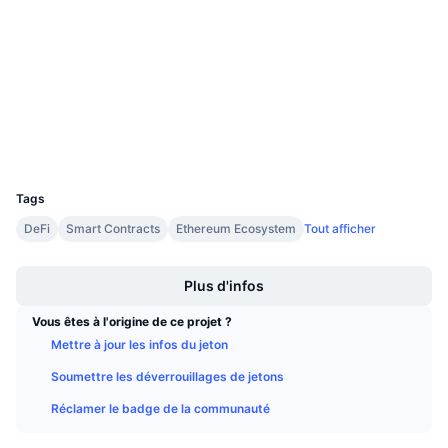
4.2
Ventes à venir
Évaluation (CertiK)
Taux de financement
Apprenez & Gagnez
Audits
etherscan.io
Calendriers
Explorateurs
Portefeuilles
Calendrier des ICO
UCID
2071
Calendrier des événements
Tags
DeFi
Smart Contracts
Ethereum Ecosystem
Tout afficher
Boost
Plus d'infos
Vous êtes à l'origine de ce projet ?
Mettre à jour les infos du jeton
Soumettre les déverrouillages de jetons
Réclamer le badge de la communauté