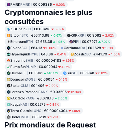
RMRK
RMRK
€0.009336
0.00%
Cryptomonnaies les plus
consultées
ZIGChain
ZIG
€0.03498
0.09%
Bitcoin
BTC
€56,113.88
XRP
XRP
€0.9082
0.67%
2.02%
Ethereum
ETH
€1,653.35
Pi
PI
€0.07971
1.95%
7.07%
Solana
SOL
€64.13
Cardano
ADA
€0.1628
0.06%
1.61%
Hyperliquid
HYPE
€48.86
Zcash
ZEC
€441.70
0.41%
1.56%
Shiba Inu
SHIB
€0.000004183
1.95%
Pump.fun
PUMP
€0.002044
4.17%
Heima
HEI
€0.3961
Sui
SUI
€0.5948
140.17%
0.82%
Dogecoin
DOGE
€0.06054
0.16%
Stellar
XLM
€0.1406
2.90%
Lorenzo Protocol
BANK
€0.03595
12.94%
PAX Gold
PAXG
€3,678.13
2.65%
Kaspa
KAS
€0.02275
0.54%
Terra Classic
LUNC
€0.00004304
1.05%
Ondo
ONDO
€0.3239
1.71%
Prix mondiaux de Request