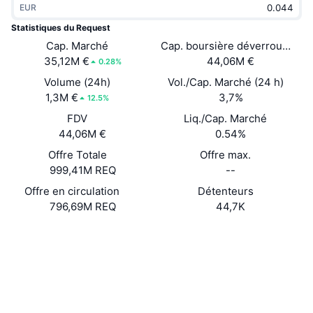
EUR
Tendances
ETF sur les cryptos
Apprendre
CMC MCP
Statistiques du Request
Nouveau
Cap. Marché
Cap. boursière déverrouillée
ETF Bitcoin
x402
Actualités
35,12M €
44,06M €
0.28%
Crypto
ETF Ethereum
Volume (24h)
Vol./Cap. Marché (24 h)
Academy
1,3M €
3,7%
12.5%
Politique
FDV
Liq./Cap. Marché
Analyse technique
Recherche
44,06M €
0.54%
Sports
Offre Totale
Offre max.
RSI
Vidéos
999,41M REQ
--
Finance
MACD
Offre en circulation
Détenteurs
Glossaire
796,69M REQ
44,7K
Technologie
Site Internet
Website
Whitepaper
Produits dérivés
Campagnes
NFT
Social
Vue d'ensemble
Airdrops
Statistiques NFT globales
0x8f82...7a938a
Contrats
Liquidations
Récompenses de Diamant