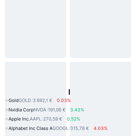
Actifs du Monde Réel Populaires
Gold
GOLD
3 692,1 €
0.03%
Nvidia Corp
NVDA
191,06 €
3.43%
Apple Inc.
AAPL
270,59 €
0.52%
Alphabet Inc Class A
GOOGL
315,78 €
4.03%