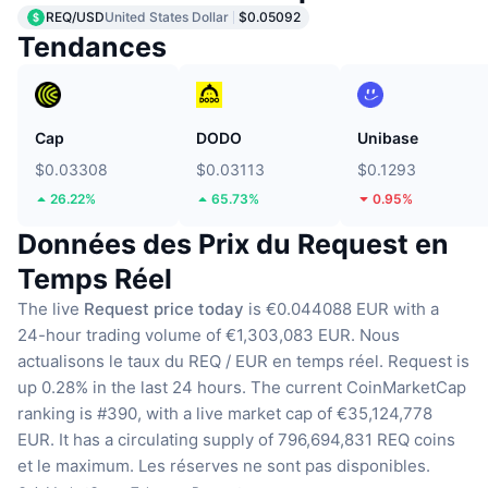
REQ/USD
United States Dollar
$0.05092
Tendances
Cap
DODO
Unibase
$0.03308
$0.03113
$0.1293
26.22%
65.73%
0.95%
Données des Prix du Request en
Temps Réel
The live
Request price today
is €0.044088 EUR with a
24-hour trading volume of €1,303,083 EUR.
Nous
actualisons le taux du REQ / EUR en temps réel.
Request is
up 0.28% in the last 24 hours.
The current CoinMarketCap
ranking is #390, with a live market cap of €35,124,778
EUR.
It has a circulating supply of 796,694,831 REQ coins
et le maximum. Les réserves ne sont pas disponibles.