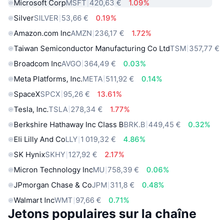
Microsoft Corp
MSFT
420,63 €
1.09%
Silver
SILVER
53,66 €
0.19%
Amazon.com Inc
AMZN
236,17 €
1.72%
Taiwan Semiconductor Manufacturing Co Ltd
TSM
357,77 €
Broadcom Inc
AVGO
364,49 €
0.03%
Meta Platforms, Inc.
META
511,92 €
0.14%
SpaceX
SPCX
95,26 €
13.61%
Tesla, Inc.
TSLA
278,34 €
1.77%
Berkshire Hathaway Inc Class B
BRK.B
449,45 €
0.32%
Eli Lilly And Co
LLY
1 019,32 €
4.86%
SK Hynix
SKHY
127,92 €
2.17%
Micron Technology Inc
MU
758,39 €
0.06%
JPmorgan Chase & Co
JPM
311,8 €
0.48%
Walmart Inc
WMT
97,66 €
0.71%
Jetons populaires sur la chaîne