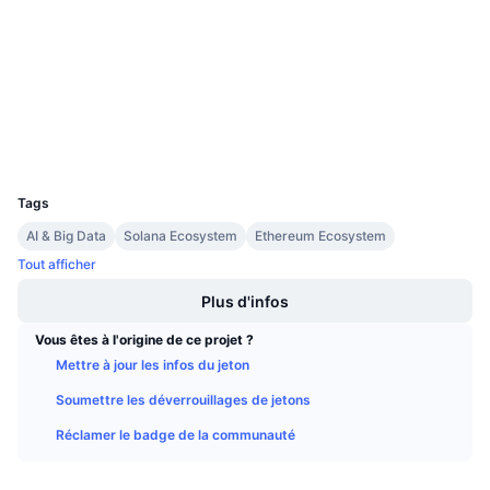
4.2
Ventes à venir
Évaluation (CertiK)
Taux de financement
Apprenez & Gagnez
etherscan.io
Explorateurs
Calendriers
Portefeuilles
Calendrier des ICO
UCID
34165
Tags
Calendrier des événements
AI & Big Data
Solana Ecosystem
Ethereum Ecosystem
Tout afficher
Plus d'infos
Vous êtes à l'origine de ce projet ?
Mettre à jour les infos du jeton
Soumettre les déverrouillages de jetons
Réclamer le badge de la communauté