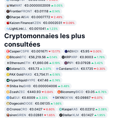
Wat
WAT
€0.0000002009
0.05%
Frontier
FRONT
€0.01118
0.14%
Sharpe AI
SAI
€0.0007772
2.49%
Kaizen Finance
KZEN
€0.0002031
0.09%
LightLink
LL
€0.001041
1.23%
Cryptomonnaies les plus
consultées
Casper
CSPR
€0.001671
ADI
ADI
€5.95
13.17%
0.00%
Bitcoin
BTC
€56,219.56
XRP
XRP
€0.9003
0.14%
1.79%
Ethereum
ETH
€1,660.06
Pi
PI
€0.07928
0.19%
3.42%
Solana
SOL
€65.73
Cardano
ADA
€0.1735
3.07%
0.30%
PAX Gold
PAXG
€3,754.11
0.16%
Hyperliquid
HYPE
€47.46
0.74%
Shiba Inu
SHIB
€0.000004006
0.48%
Zcash
ZEC
€440.93
Biconomy
BICO
€0.05
0.84%
6.76%
Sui
SUI
€0.6009
SKYAI
SKYAI
€0.09867
3.33%
6.07%
Dogecoin
DOGE
€0.06135
1.66%
Cronos
CRO
€0.0427
Kaspa
KAS
€0.02312
6.60%
2.08%
siren
SIREN
€0.02881
Stellar
XLM
€0.1427
1.65%
1.95%