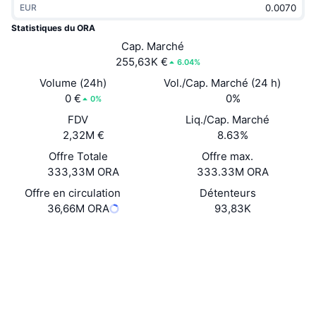
EUR
Tendances
ETF sur les cryptos
Apprendre
CMC MCP
Statistiques du ORA
Nouveau
Cap. Marché
ETF Bitcoin
x402
Actualités
255,63K €
6.04%
Crypto
ETF Ethereum
Volume (24h)
Vol./Cap. Marché (24 h)
Academy
0 €
0%
0%
Politique
FDV
Liq./Cap. Marché
Analyse technique
Recherche
2,32M €
8.63%
Sports
Offre Totale
Offre max.
RSI
Vidéos
333,33M ORA
333.33M ORA
Finance
MACD
Offre en circulation
Détenteurs
Glossaire
36,66M ORA
93,83K
Technologie
Website
Produits dérivés
Campagnes
Site Internet
NFT
Vue d'ensemble
Airdrops
Social
Statistiques NFT globales
0x3333...653333
Contrats
Liquidations
Récompenses de Diamant