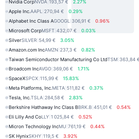
Nvidia Corp
NVDA
193,57 €
2.27%
Apple Inc.
AAPL
270,94 €
0.29%
Alphabet Inc Class A
GOOGL
306,91 €
0.96%
Microsoft Corp
MSFT
432,07 €
0.03%
Silver
SILVER
54,99 €
3.05%
Amazon.com Inc
AMZN
237,3 €
0.82%
Taiwan Semiconductor Manufacturing Co Ltd
TSM
363,84 
Broadcom Inc
AVGO
369,06 €
1.71%
SpaceX
SPCX
115,99 €
15.83%
Meta Platforms, Inc.
META
511,82 €
0.37%
Tesla, Inc.
TSLA
284,58 €
2.83%
Berkshire Hathaway Inc Class B
BRK.B
451,01 €
0.54%
Eli Lilly And Co
LLY
1 025,84 €
0.52%
Micron Technology Inc
MU
761,19 €
0.44%
SK Hynix
SKHY
119,5 €
3.92%