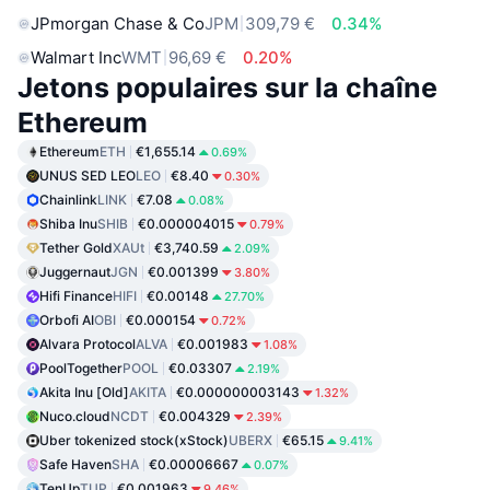
JPmorgan Chase & Co
JPM
309,79 €
0.34%
Walmart Inc
WMT
96,69 €
0.20%
Jetons populaires sur la chaîne
Ethereum
Ethereum
ETH
€1,655.14
0.69%
UNUS SED LEO
LEO
€8.40
0.30%
Chainlink
LINK
€7.08
0.08%
Shiba Inu
SHIB
€0.000004015
0.79%
Tether Gold
XAUt
€3,740.59
2.09%
Juggernaut
JGN
€0.001399
3.80%
Hifi Finance
HIFI
€0.00148
27.70%
Orbofi AI
OBI
€0.000154
0.72%
Alvara Protocol
ALVA
€0.001983
1.08%
PoolTogether
POOL
€0.03307
2.19%
Akita Inu [Old]
AKITA
€0.000000003143
1.32%
Nuco.cloud
NCDT
€0.004329
2.39%
Uber tokenized stock(xStock)
UBERX
€65.15
9.41%
Safe Haven
SHA
€0.00006667
0.07%
TenUp
TUP
€0.001963
9.46%