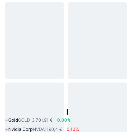
Actifs du Monde Réel Populaires
Gold
GOLD
3 701,91 €
0.00%
Nvidia Corp
NVDA
190,4 €
0.10%