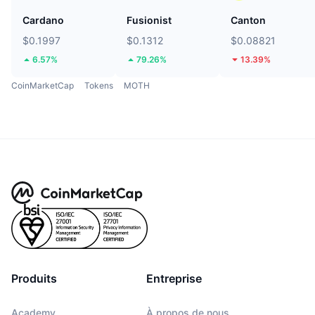
Cardano
Fusionist
Canton
$0.1997
$0.1312
$0.08821
6.57%
79.26%
13.39%
CoinMarketCap
Tokens
MOTH
Produits
Entreprise
Academy
À propos de nous