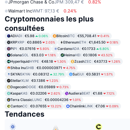
JPmorgan Chase & Co
JPM
309,47 €
0.82%
Walmart Inc
WMT
97,13 €
0.24%
Cryptomonnaies les plus
consultées
ADI
ADI
€5.98
Bitcoin
BTC
€55,708.41
0.06%
0.41%
XRP
XRP
€0.8865
Ethereum
ETH
€1,645.50
2.03%
0.18%
Pi
PI
€0.07616
Cardano
ADA
€0.1733
5.93%
6.80%
Solana
SOL
€63.03
Heima
HEI
€0.1806
1.18%
43.52%
Hyperliquid
HYPE
€48.18
Zcash
ZEC
€437.13
1.30%
1.26%
Shiba Inu
SHIB
€0.000003971
4.75%
SKYAI
SKYAI
€0.08312
Sui
SUI
€0.5831
32.79%
1.57%
Stellar
XLM
€0.1386
1.23%
Dogecoin
DOGE
€0.05989
0.73%
Kaspa
KAS
€0.02206
Audiera
BEAT
€1.68
2.62%
7.12%
Terra Classic
LUNC
€0.00004236
1.01%
Canton
CC
€0.07655
Chainlink
LINK
€7.06
13.22%
0.09%
Tendances