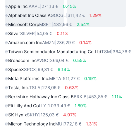
Apple Inc.
AAPL
271,13 €
0.45%
Alphabet Inc Class A
GOOGL
311,42 €
1.29%
Microsoft Corp
MSFT
432,96 €
2.54%
Silver
SILVER
54,05 €
0.11%
Amazon.com Inc
AMZN
236,29 €
0.14%
Taiwan Semiconductor Manufacturing Co Ltd
TSM
364,76 
Broadcom Inc
AVGO
366,04 €
0.55%
SpaceX
SPCX
99,31 €
6.14%
Meta Platforms, Inc.
META
511,27 €
0.19%
Tesla, Inc.
TSLA
278,06 €
0.63%
Berkshire Hathaway Inc Class B
BRK.B
453,85 €
1.11%
Eli Lilly And Co
LLY
1 033,49 €
1.89%
SK Hynix
SKHY
125,03 €
4.97%
Micron Technology Inc
MU
772,18 €
1.31%